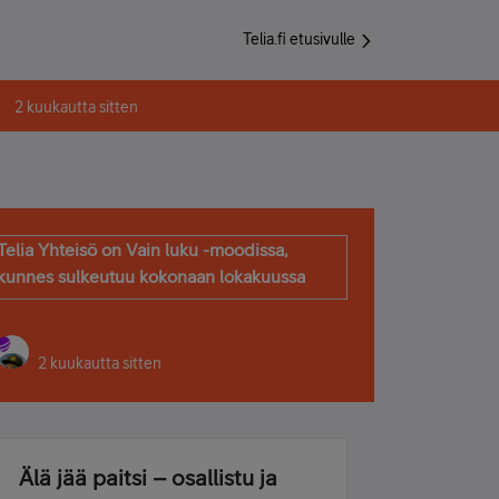
Telia.fi etusivulle
2 kuukautta sitten
Telia Yhteisö on Vain luku -moodissa,
kunnes sulkeutuu kokonaan lokakuussa
2 kuukautta sitten
Älä jää paitsi – osallistu ja