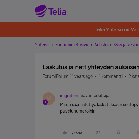
Telia Yhteisö on Va
Yhteisö
Foorumin etusivu
Arkisto
Kysy ja kesku
Laskutus ja nettiyhteyden aukaise
Forum|Forum|11 years ago
1 kommentti
2 kat
migration
Savumerkittäjä
M
Miten saan jätettyä laskutukseen soittopyy
palvelunumeroihin
Tykkää