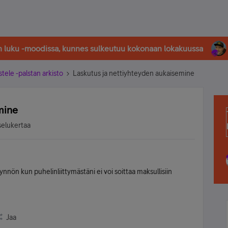
in luku -moodissa, kunnes sulkeutuu kokonaan lokakuussa
stele -palstan arkisto
Laskutus ja nettiyhteyden aukaisemine
mine
selukertaa
nnön kun puhelinliittymästäni ei voi soittaa maksullisiin
Jaa