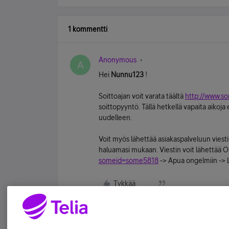
1 kommentti
Anonymous
A
Hei
Nunnu123
!
Soittoajan voit varata täältä
http://www.so
soittopyyntö. Tällä hetkellä vapaita aiko
uudelleen.
Voit myös lähettää asiakaspalveluun viest
haluamasi mukaan. Viestin voit lähettää O
someid=some5818
-> Apua ongelmiin -> L
Tykkää