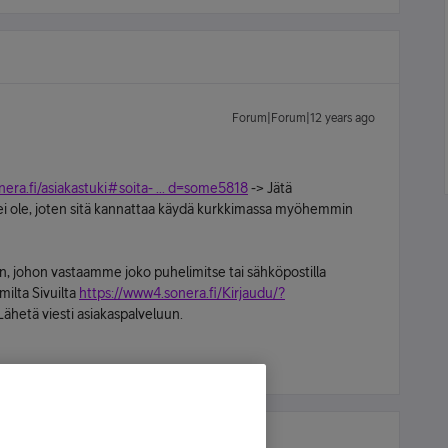
Forum|Forum|12 years ago
nera.fi/asiakastuki#soita- ... d=some5818
-> Jätä
ja ei ole, joten sitä kannattaa käydä kurkkimassa myöhemmin
in, johon vastaamme joko puhelimitse tai sähköpostilla
milta Sivuilta
https://www4.sonera.fi/Kirjaudu/?
ähetä viesti asiakaspalveluun.