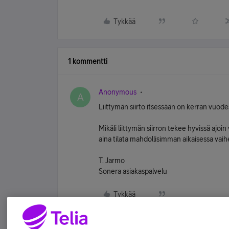
Tykkää
1 kommentti
Anonymous
A
Liittymän siirto itsessään on kerran vuo
Mikäli liittymän siirron tekee hyvissä ajoi
aina tilata mahdollisimman aikaisessa vaihee
T. Jarmo
Sonera asiakaspalvelu
Tykkää