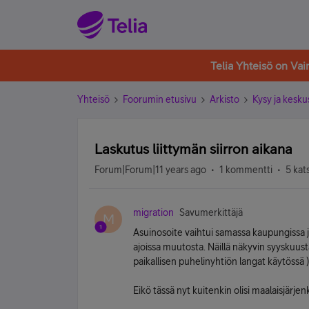
Telia Yhteisö on Va
Yhteisö
Foorumin etusivu
Arkisto
Kysy ja kesku
Laskutus liittymän siirron aikana
Forum|Forum|11 years ago
1 kommentti
5 kat
migration
Savumerkittäjä
M
Asuinosoite vaihtui samassa kaupungissa ja
ajoissa muutosta. Näillä näkyvin syyskuust
paikallisen puhelinyhtiön langat käytössä )
Eikö tässä nyt kuitenkin olisi maalaisjärjen