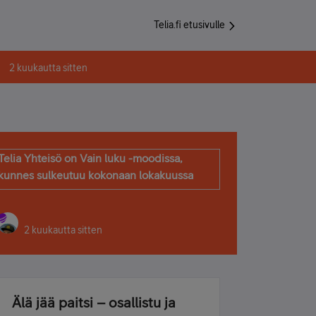
Telia.fi etusivulle
2 kuukautta sitten
Telia Yhteisö on Vain luku -moodissa,
kunnes sulkeutuu kokonaan lokakuussa
2 kuukautta sitten
Älä jää paitsi – osallistu ja