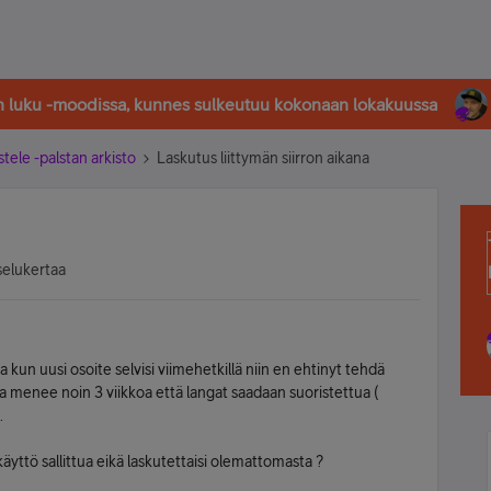
in luku -moodissa, kunnes sulkeutuu kokonaan lokakuussa
stele -palstan arkisto
Laskutus liittymän siirron aikana
selukertaa
 kun uusi osoite selvisi viimehetkillä niin en ehtinyt tehdä
a menee noin 3 viikkoa että langat saadaan suoristettua (
.
käyttö sallittua eikä laskutettaisi olemattomasta ?