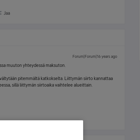
Jaa
Forum|Forum|16 years ago
dessa muuton yhteydessä maksuton.
n vältytään pitemmältä katkokselta. Liittymän siirto kannattaa
ssa, sillä liittymän siirtoaika vaihtelee alueittain.