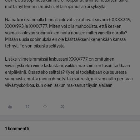
oletin, että sopimusaikamme oli loppunut ja hinta nousi sen takia,
mutta nyttemmin muistin, että sopimus alkoi syksyllä.
Nämä korkeammalla hinnalla olevat laskut ovat siis nro:t XXXX249,
XXXX993 ja XXXX777. Miten voi olla mahdollista, että kesken
voimassaolevan sopimuksen hinta nousee miltei viidellä eurolla?
Mitään uusia sopimuksia en ole käsittääkseni kenenkään kanssa
tehnyt. Toivon pikaista selitystä.
Lisäksi viimeisimmässä laskussani XXXX777 on omituinen
viivästyskorko viime laskustani, vaikka maksoin sen tasan tarkkaan
eräpäivänä. Osaatteko selittää? Kyse ei todellakaan ole suuresta
summasta, mutta minua ihmetyttää suuresti, miksi minulta peritään
viivästyskorkoa, kun olen laskun maksanut täysin ajallaan.
1 kommentti