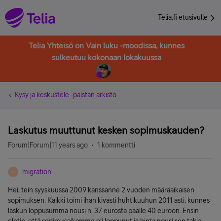
Telia.fi etusivulle
Telia Yhteisö on Vain luku -moodissa, kunnes
sulkeutuu kokonaan lokakuussa
Kysy ja keskustele -palstan arkisto
Laskutus muuttunut kesken sopimuskauden?
Forum|Forum|11 years ago
1 kommentti
migration
M
Hei, tein syyskuussa 2009 kanssanne 2 vuoden määräaikaisen
sopimuksen. Kaikki toimi ihan kivasti huhtikuuhun 2011 asti, kunnes
laskun loppusumma nousi n. 37 eurosta päälle 40 euroon. Ensin