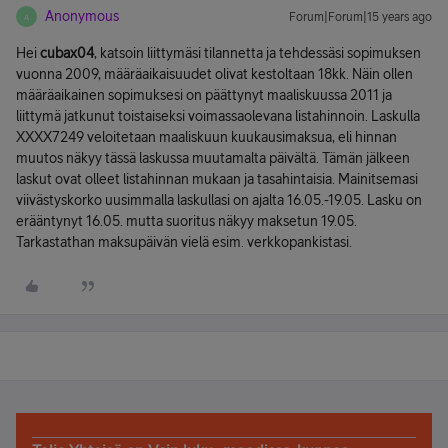
Anonymous
Forum|Forum|15 years ago
A
Hei
cubax04
, katsoin liittymäsi tilannetta ja tehdessäsi sopimuksen
vuonna 2009, määräaikaisuudet olivat kestoltaan 18kk. Näin ollen
määräaikainen sopimuksesi on päättynyt maaliskuussa 2011 ja
liittymä jatkunut toistaiseksi voimassaolevana listahinnoin. Laskulla
XXXX7249 veloitetaan maaliskuun kuukausimaksua, eli hinnan
muutos näkyy tässä laskussa muutamalta päivältä. Tämän jälkeen
laskut ovat olleet listahinnan mukaan ja tasahintaisia. Mainitsemasi
viivästyskorko uusimmalla laskullasi on ajalta 16.05.-19.05. Lasku on
erääntynyt 16.05. mutta suoritus näkyy maksetun 19.05.
Tarkastathan maksupäivän vielä esim. verkkopankistasi.