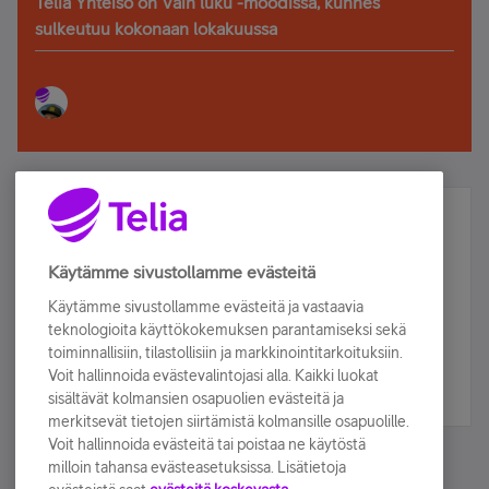
Telia Yhteisö on Vain luku -moodissa, kunnes
sulkeutuu kokonaan lokakuussa
Älä jää paitsi – osallistu ja voita!
Tilaa Telian uutiskirje ja olet mukana arvonnassa.
Käytämme sivustollamme evästeitä
Samalla saat parhaat asiakasedut suoraan
Käytämme sivustollamme evästeitä ja vastaavia
sähköpostiisi.
teknologioita käyttökokemuksen parantamiseksi sekä
toiminnallisiin, tilastollisiin ja markkinointitarkoituksiin.
Voit hallinnoida evästevalintojasi alla. Kaikki luokat
Tilaa nyt
sisältävät kolmansien osapuolien evästeitä ja
merkitsevät tietojen siirtämistä kolmansille osapuolille.
Voit hallinnoida evästeitä tai poistaa ne käytöstä
milloin tahansa evästeasetuksissa. Lisätietoja