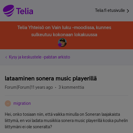
Telia.fi etusivulle
Telia Yhteisö on Vain luku -moodissa, kunnes
sulkeutuu kokonaan lokakuussa
Kysy ja keskustele -palstan arkisto
lataaminen sonera music playerillä
Forum|Forum|11 years ago
3 kommenttia
migration
M
Hei, onko tosiaan niin, että vaikka minulla on Soneran laajakaista
liittymä, en voi ladata musiikkia sonera music playerillä koska puhelin
liittymäni ei ole soneralta?