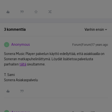
3 kommenttia
Vanhin ensin
Anonymous
Forum|Forum|17 years ago
A
Sonera Music Player palvelun käyttö edellyttää, että asiakkaalla on
Soneran matkapuhelinliittymä. Löydät lisätietoa palvelusta
parhaiten
tältä
sivultamme.
T. Sami
Sonera Asiakaspalvelu