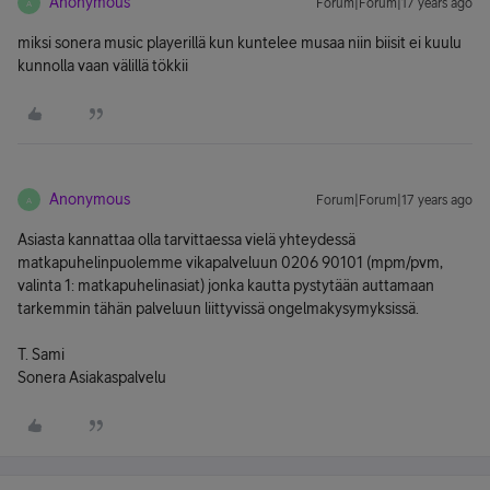
Anonymous
Forum|Forum|17 years ago
A
miksi sonera music playerillä kun kuntelee musaa niin biisit ei kuulu
kunnolla vaan välillä tökkii
Anonymous
Forum|Forum|17 years ago
A
Asiasta kannattaa olla tarvittaessa vielä yhteydessä
matkapuhelinpuolemme vikapalveluun 0206 90101 (mpm/pvm,
valinta 1: matkapuhelinasiat) jonka kautta pystytään auttamaan
tarkemmin tähän palveluun liittyvissä ongelmakysymyksissä.
T. Sami
Sonera Asiakaspalvelu