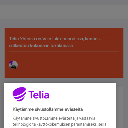
Telia Yhteisö on Vain luku -moodissa, kunnes
sulkeutuu kokonaan lokakuussa
Älä jää paitsi – osallistu ja voita!
Tilaa Telian uutiskirje ja olet mukana arvonnassa.
Käytämme sivustollamme evästeitä
Samalla saat parhaat asiakasedut suoraan
Käytämme sivustollamme evästeitä ja vastaavia
sähköpostiisi.
teknologioita käyttökokemuksen parantamiseksi sekä