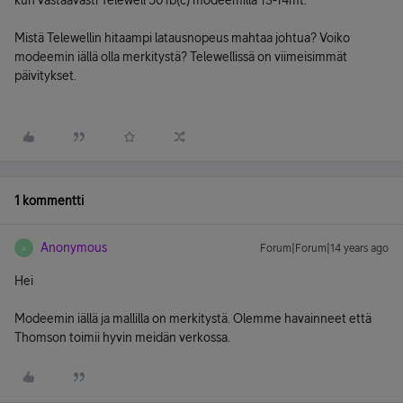
kun vastaavasti Telewell 501b(c) modeemilla 13-14mt.
Mistä Telewellin hitaampi latausnopeus mahtaa johtua? Voiko
modeemin iällä olla merkitystä? Telewellissä on viimeisimmät
päivitykset.
1 kommentti
Anonymous
Forum|Forum|14 years ago
A
Hei
Modeemin iällä ja mallilla on merkitystä. Olemme havainneet että
Thomson toimii hyvin meidän verkossa.