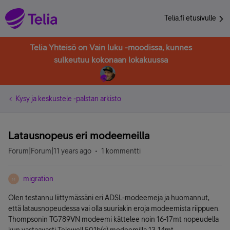
Telia.fi etusivulle
Telia Yhteisö on Vain luku -moodissa, kunnes
sulkeutuu kokonaan lokakuussa
Kysy ja keskustele -palstan arkisto
Latausnopeus eri modeemeilla
Forum|Forum|11 years ago
1 kommentti
migration
M
Olen testannu liittymässäni eri ADSL-modeemeja ja huomannut,
että latausnopeudessa vai olla suuriakin eroja modeemista riippuen.
Thompsonin TG789VN modeemi kättelee noin 16-17mt nopeudella