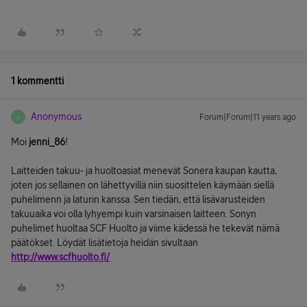
1 kommentti
Anonymous
Forum|Forum|11 years ago
A
Moi
jenni_86
!
Laitteiden takuu- ja huoltoasiat menevät Sonera kaupan kautta,
joten jos sellainen on lähettyvillä niin suosittelen käymään siellä
puhelimenn ja laturin kanssa. Sen tiedän, että lisävarusteiden
takuuaika voi olla lyhyempi kuin varsinaisen laitteen. Sonyn
puhelimet huoltaa SCF Huolto ja viime kädessä he tekevät nämä
päätökset. Löydät lisätietoja heidän sivultaan
http://www.scfhuolto.fi/