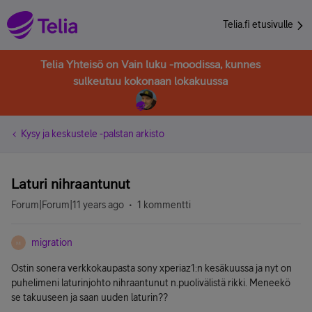
Telia.fi etusivulle
Telia Yhteisö on Vain luku -moodissa, kunnes
sulkeutuu kokonaan lokakuussa
Kysy ja keskustele -palstan arkisto
Laturi nihraantunut
Forum|Forum|11 years ago
1 kommentti
migration
M
Ostin sonera verkkokaupasta sony xperiaz1:n kesäkuussa ja nyt on
puhelimeni laturinjohto nihraantunut n.puolivälistä rikki. Meneekö
se takuuseen ja saan uuden laturin??