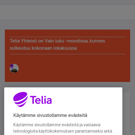
Telia Yhteisö on Vain luku -moodissa, kunnes
sulkeutuu kokonaan lokakuussa
Älä jää paitsi – osallistu ja voita!
Tilaa Telian uutiskirje ja olet mukana arvonnassa.
Käytämme sivustollamme evästeitä
Samalla saat parhaat asiakasedut suoraan
Käytämme sivustollamme evästeitä ja vastaavia
sähköpostiisi.
teknologioita käyttökokemuksen parantamiseksi sekä