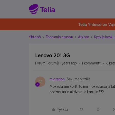
Telia Yhteisö on Va
Yhteisö
Foorumin etusivu
Arkisto
Kysy ja kesku
Lenovo 201 3G
Forum|Forum|11 years ago
1 kommentti
6 kat
migration
Savumerkittäjä
M
Mokkula sim kortti toimii mokkulassa ja t
operaattorin aktivointia korttiin???
Tykkää