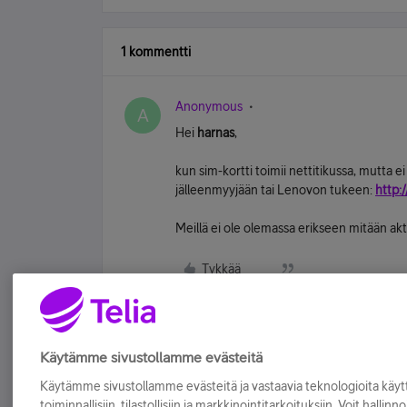
1 kommentti
Anonymous
A
Hei
harnas
,
kun sim-kortti toimii nettitikussa, mutta 
jälleenmyyjään tai Lenovon tukeen:
http:
Meillä ei ole olemassa erikseen mitään akt
Tykkää
Käytämme sivustollamme evästeitä
Käytämme sivustollamme evästeitä ja vastaavia teknologioita kä
toiminnallisiin, tilastollisiin ja markkinointitarkoituksiin. Voit hallinn