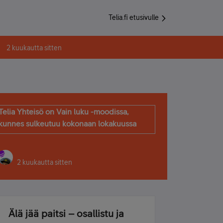
Telia.fi etusivulle
2 kuukautta sitten
Telia Yhteisö on Vain luku -moodissa,
kunnes sulkeutuu kokonaan lokakuussa
2 kuukautta sitten
Älä jää paitsi – osallistu ja