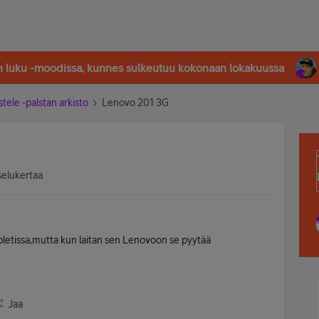
in luku -moodissa, kunnes sulkeutuu kokonaan lokakuussa
stele -palstan arkisto
Lenovo 201 3G
selukertaa
abletissa,mutta kun laitan sen Lenovoon se pyytää
Jaa