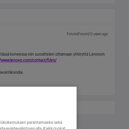
Forum|Forum|12 years ago
ei tässä koneessa niin suosittelen ottamaan yhteyttä Lenovon
//www.lenovo.com/contact/fi/en/
ivointikoodia.
yttökokemuksen parantamiseksi sekä
oida evästevalintojasi alla. Kaikki luokat