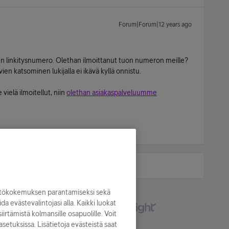
Forum|Forum|12 years ago
nen linkitysnumero. Olethan ilmoittanut tuon numeron meille?
vien katsominen lukijalla ei ikävä kyllä onnistu.
vielä ilmoitellut, niin
olethan asiakaspalveluumme
yttökokemuksen parantamiseksi sekä
oida evästevalintojasi alla. Kaikki luokat
irtämistä kolmansille osapuolille. Voit
asetuksissa. Lisätietoja evästeistä saat