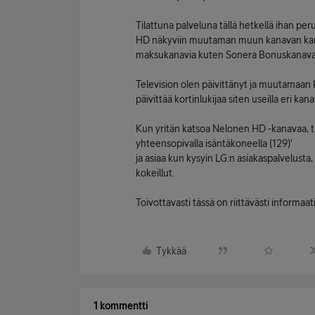
Tilattuna palveluna tällä hetkellä ihan pe
HD näkyviin muutaman muun kanavan kanssa
maksukanavia kuten Sonera Bonuskanavaa 
Television olen päivittänyt ja muutamaan 
päivittää kortinlukijaa siten useilla eri kana
Kun yritän katsoa Nelonen HD -kanavaa, tu
yhteensopivalla isäntäkoneella (129)'
ja asiaa kun kysyin LG:n asiakaspalvelusta, 
kokeillut.
Toivottavasti tässä on riittävästi informaati
Tykkää
1 kommentti