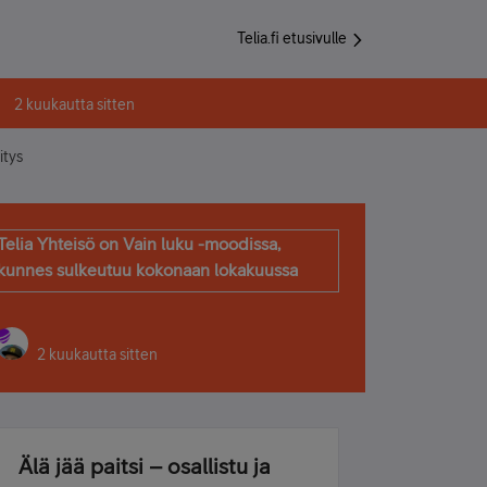
Telia.fi etusivulle
2 kuukautta sitten
itys
Telia Yhteisö on Vain luku -moodissa,
kunnes sulkeutuu kokonaan lokakuussa
2 kuukautta sitten
Älä jää paitsi – osallistu ja