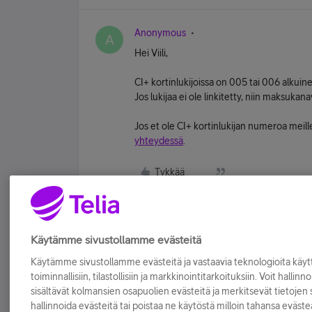
Anonymous
A
Hei Viili,
CI+ kortinlukijoissa on 005 tai 006 alkui
Jos lukijaa ei ole linkitetty, niin maksukana
Jos et ole CI+ kortinlukijan numeroa meille 
yhteydessä
.
Tykkää
Käytämme sivustollamme evästeitä
Käytämme sivustollamme evästeitä ja vastaavia teknologioita kä
toiminnallisiin, tilastollisiin ja markkinointitarkoituksiin. Voit hallinn
sisältävät kolmansien osapuolien evästeitä ja merkitsevät tietojen si
hallinnoida evästeitä tai poistaa ne käytöstä milloin tahansa eväste