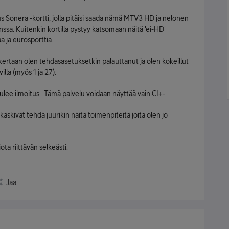
rus Sonera -kortti, jolla pitäisi saada nämä MTV3 HD ja nelonen
. Kuitenkin kortilla pystyy katsomaan näitä 'ei-HD'
ja eurosporttia.
kertaan olen tehdasasetuksetkin palauttanut ja olen kokeillut
villa (myös 1 ja 27).
lee ilmoitus: 'Tämä palvelu voidaan näyttää vain CI+-
käskivät tehdä juurikin näitä toimenpiteitä joita olen jo
ota riittävän selkeästi.
Jaa