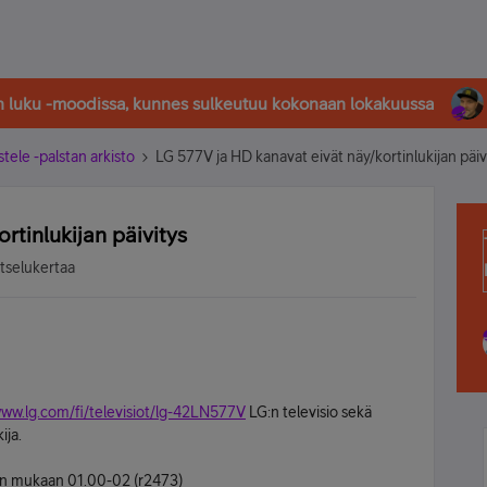
in luku -moodissa, kunnes sulkeutuu kokonaan lokakuussa
stele -palstan arkisto
LG 577V ja HD kanavat eivät näy/kortinlukijan päiv
rtinlukijan päivitys
tselukertaa
www.lg.com/fi/televisiot/lg-42LN577V
LG:n televisio sekä
ija.
sion mukaan 01.00-02 (r2473)