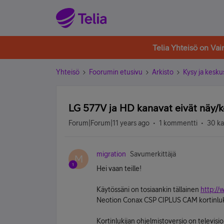
Telia Yhteisö on Va
Yhteisö
Foorumin etusivu
Arkisto
Kysy ja kesku
LG 577V ja HD kanavat eivät näy/ko
Forum|Forum|11 years ago
1 kommentti
30 ka
migration
Savumerkittäjä
M
Hei vaan teille!
Käytössäni on tosiaankin tällainen
http://
Neotion Conax CSP CIPLUS CAM kortinluk
Kortinlukijan ohjelmistoversio on televi