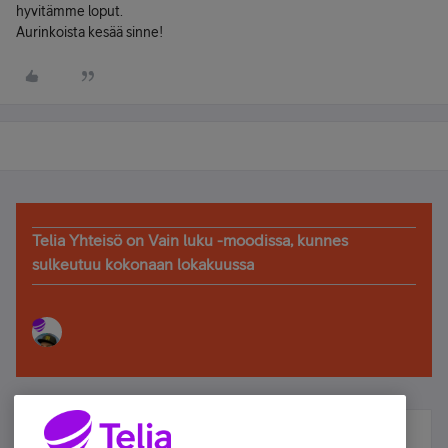
hyvitämme loput.
Aurinkoista kesää sinne!
Telia Yhteisö on Vain luku -moodissa, kunnes
sulkeutuu kokonaan lokakuussa
Älä jää paitsi – osallistu ja voita!