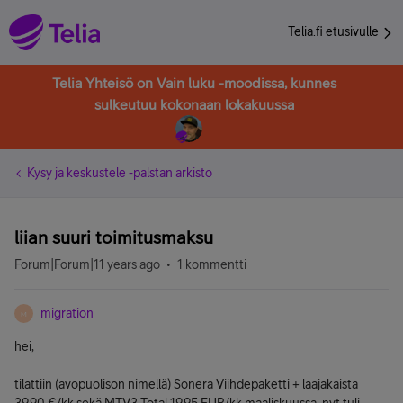
Telia.fi etusivulle
Telia Yhteisö on Vain luku -moodissa, kunnes
sulkeutuu kokonaan lokakuussa
Kysy ja keskustele -palstan arkisto
liian suuri toimitusmaksu
Forum|Forum|11 years ago
1 kommentti
migration
M
hei,
tilattiin (avopuolison nimellä) Sonera Viihdepaketti + laajakaista