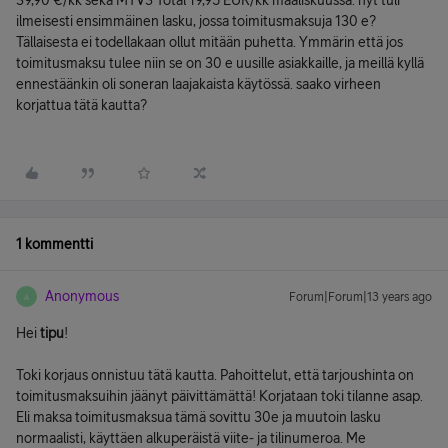
39,90 €/kk sekä MTV3 Total 19,95 EUR/kk maaliskuussa. nyt tuli
ilmeisesti ensimmäinen lasku, jossa toimitusmaksuja 130 e?
Tällaisesta ei todellakaan ollut mitään puhetta. Ymmärin että jos
toimitusmaksu tulee niin se on 30 e uusille asiakkaille, ja meillä kyllä
ennestäänkin oli soneran laajakaista käytössä. saako virheen
korjattua tätä kautta?
1 kommentti
Anonymous
Forum|Forum|13 years ago
A
Hei
tipu
!
Toki korjaus onnistuu tätä kautta. Pahoittelut, että tarjoushinta on
toimitusmaksuihin jäänyt päivittämättä! Korjataan toki tilanne asap.
Eli maksa toimitusmaksua tämä sovittu 30e ja muutoin lasku
normaalisti, käyttäen alkuperäistä viite- ja tilinumeroa. Me