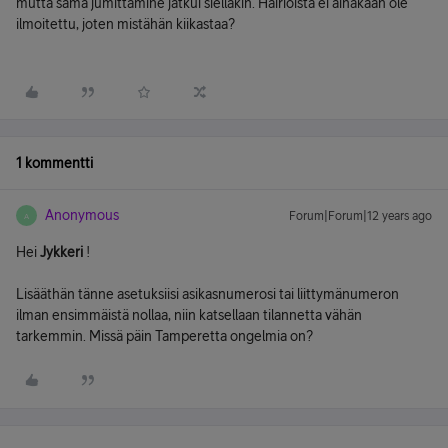
mutta sama jumittamine jatkui sielläkin. Häiriöistä ei ainakaan ole
ilmoitettu, joten mistähän kiikastaa?
1 kommentti
Anonymous
Forum|Forum|12 years ago
A
Hei
Jykkeri
!
Lisääthän tänne asetuksiisi asikasnumerosi tai liittymänumeron
ilman ensimmäistä nollaa, niin katsellaan tilannetta vähän
tarkemmin. Missä päin Tamperetta ongelmia on?