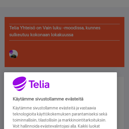
Telia Yhteisö on Vain luku -moodissa, kunnes
sulkeutuu kokonaan lokakuussa
Älä jää paitsi – osallistu ja voita!
Tilaa Telian uutiskirje ja olet mukana arvonnassa.
Käytämme sivustollamme evästeitä
Samalla saat parhaat asiakasedut suoraan
Käytämme sivustollamme evästeitä ja vastaavia
sähköpostiisi.
teknologioita käyttökokemuksen parantamiseksi sekä
toiminnallisiin, tilastollisiin ja markkinointitarkoituksiin.
Voit hallinnoida evästevalintojasi alla. Kaikki luokat
Tilaa nyt