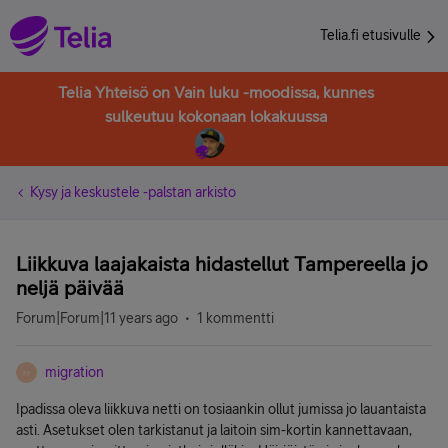
Telia.fi etusivulle
Telia Yhteisö on Vain luku -moodissa, kunnes
sulkeutuu kokonaan lokakuussa
Kysy ja keskustele -palstan arkisto
Liikkuva laajakaista hidastellut Tampereella jo
neljä päivää
Forum|Forum|11 years ago
1 kommentti
migration
M
Ipadissa oleva liikkuva netti on tosiaankin ollut jumissa jo lauantaista
asti. Asetukset olen tarkistanut ja laitoin sim-kortin kannettavaan,