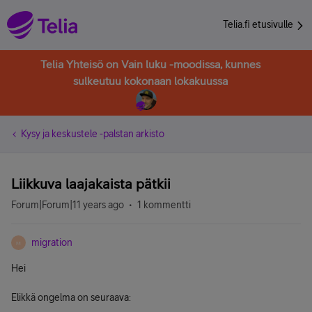
Telia.fi etusivulle
Telia Yhteisö on Vain luku -moodissa, kunnes
sulkeutuu kokonaan lokakuussa
Kysy ja keskustele -palstan arkisto
Liikkuva laajakaista pätkii
Forum|Forum|11 years ago
1 kommentti
migration
M
Hei
Elikkä ongelma on seuraava: