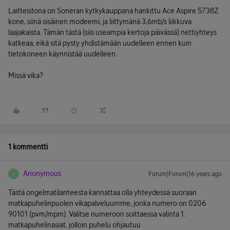
Laitteistona on Soneran kytkykauppana hankittu Ace Aspire 5738Z
kone, siinä sisäinen modeemi, ja liittymänä 3,6mb/s liikkuva
laajakaista. Tämän tästä (siis useampia kertoja päivässä) nettiyhteys
katkeaa, eikä sitä pysty yhdistämään uudelleen ennen kuin
tietokoneen käynnistää uudelleen.
Missä vika?
1 kommentti
Anonymous
Forum|Forum|16 years ago
A
Tästä ongelmatilanteesta kannattaa olla yhteydessä suoraan
matkapuhelinpuolen vikapalveluumme, jonka numero on 0206
90101 (pvm/mpm). Valitse numeroon soittaessa valinta 1:
matkapuhelinasiat, jolloin puhelu ohjautuu