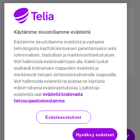
Älä jää paitsi – osallistu ja voita!
Tilaa Telian uutiskirje ja olet mukana arvonnassa.
Käytämme sivustollamme evästeitä
Samalla saat parhaat asiakasedut suoraan
Käytämme sivustollamme evästeitä ja vastaavia
sähköpostiisi.
teknologioita käyttökokemuksen parantamiseksi sekä
toiminnallisiin, tilastollisiin ja markkinointitarkoituksiin.
Voit hallinnoida evästevalintojasi alla. Kaikki luokat
Tilaa nyt
sisältävät kolmansien osapuolien evästeitä ja
merkitsevät tietojen siirtämistä kolmansille osapuolille.
Voit hallinnoida evästeitä tai poistaa ne käytöstä
milloin tahansa evästeasetuksissa. Lisätietoja
evästeistä saat
evästeitä koskevasta
tietosuojaselosteestamme.
Käyttöehdot
Accessibility statement
Evästeasetukset
Hyväksy evästeet
Evästeasetukset