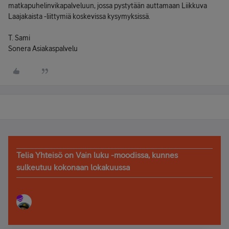
matkapuhelinvikapalveluun, jossa pystytään auttamaan Liikkuva
Laajakaista -liittymiä koskevissa kysymyksissä.
T. Sami
Sonera Asiakaspalvelu
Telia Yhteisö on Vain luku -moodissa, kunnes
sulkeutuu kokonaan lokakuussa