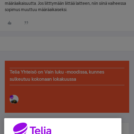
määräaikaisuutta. Jos liitttymään liittää laitteen, niin siinä vaiheessa
sopimus muuttuu määräaikaiseksi.
Telia Yhteisö on Vain luku -moodissa, kunnes
sulkeutuu kokonaan lokakuussa
Älä jää paitsi – osallistu ja voita!