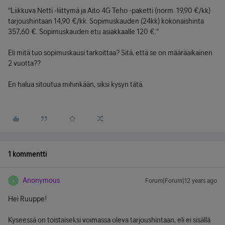
"Liikkuva Netti -liittymä ja Aito 4G Teho -paketti (norm. 19,90 €/kk)
tarjoushintaan 14,90 €/kk. Sopimuskauden (24kk) kokonaishinta
357,60 €. Sopimuskauden etu asiakkaalle 120 €."
Eli mitä tuo sopimuskausi tarkoittaa? Sitä, että se on määräaikainen
2 vuotta??
En halua sitoutua mihinkään, siksi kysyn tätä.
1 kommentti
Anonymous
Forum|Forum|12 years ago
A
Hei Ruuppe!
Kyseessä on toistaiseksi voimassa oleva tarjoushintaan, eli ei sisällä