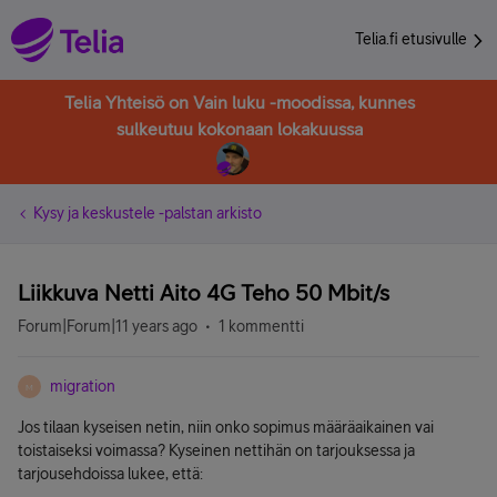
Telia.fi etusivulle
Telia Yhteisö on Vain luku -moodissa, kunnes
sulkeutuu kokonaan lokakuussa
Kysy ja keskustele -palstan arkisto
Liikkuva Netti Aito 4G Teho 50 Mbit/s
Forum|Forum|11 years ago
1 kommentti
migration
M
Jos tilaan kyseisen netin, niin onko sopimus määräaikainen vai
toistaiseksi voimassa? Kyseinen nettihän on tarjouksessa ja
tarjousehdoissa lukee, että: