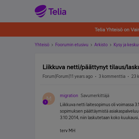
Telia Yhteisö on Va
Yhteisö
Foorumin etusivu
Arkisto
Kysy ja kesku
Liikkuva netti/päättynyt tilaus/lask
Forum|Forum|11 years ago
3 kommenttia
23 
migration
Savumerkittäjä
M
Liikkuva netti laitesopimus oli voimassa 3
sopimuksen päättäymistä asiakaspalveluunn
3.10.2014, niin laskutetaan koko kuukausi
terv MH