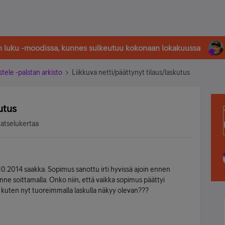
in luku -moodissa, kunnes sulkeutuu kokonaan lokakuussa
stele -palstan arkisto
Liikkuva netti/päättynyt tilaus/laskutus
utus
katselukertaa
.10.2014 saakka. Sopimus sanottu irti hyvissä ajoin ennen
e soittamalla. Onko niin, että vaikka sopimus päättyi
, kuten nyt tuoreimmalla laskulla näkyy olevan???