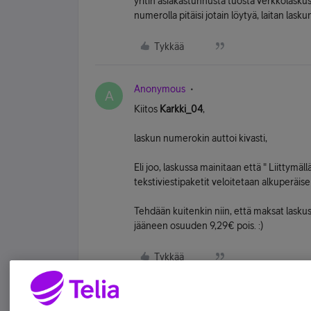
yritin asiakastunnusta tuosta verkkolaskus
numerolla pitäisi jotain löytyä, laitan la
Tykkää
Anonymous
A
Kiitos
Karkki_04
,
laskun numerokin auttoi kivasti,
Eli joo, laskussa mainitaan että " Liittymäl
tekstiviestipaketit veloitetaan alkuperäis
Tehdään kuitenkin niin, että maksat lasku
jääneen osuuden 9,29€ pois. :)
Tykkää