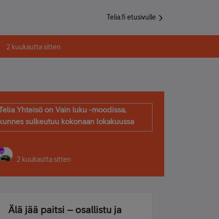
Telia.fi etusivulle
2 kuukautta sitten
Telia Yhteisö on Vain luku -moodissa,
kunnes sulkeutuu kokonaan lokakuussa
2 kuukautta sitten
Älä jää paitsi – osallistu ja