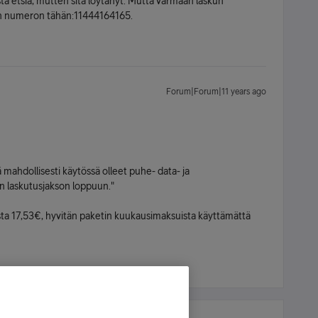
ta etsiä, mutten sitä löytänyt. Mutta varmaan laskun
skun numeron tähän:11444164165.
Forum|Forum|11 years ago
lä mahdollisesti käytössä olleet puhe- data- ja
en laskutusjakson loppuun."
sta 17,53€, hyvitän paketin kuukausimaksuista käyttämättä