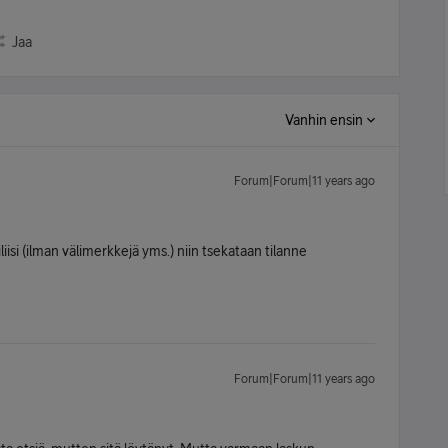
Jaa
Vanhin ensin
Forum|Forum|11 years ago
iisi (ilman välimerkkejä yms.) niin tsekataan tilanne
Forum|Forum|11 years ago