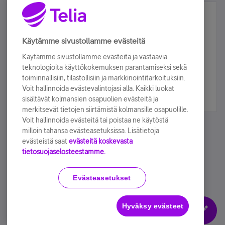
Älä jää paitsi – osallistu ja voita!
Tilaa Telian uutiskirje ja olet mukana arvonnassa.
Käytämme sivustollamme evästeitä
Samalla saat parhaat asiakasedut suoraan
Käytämme sivustollamme evästeitä ja vastaavia
sähköpostiisi.
teknologioita käyttökokemuksen parantamiseksi sekä
toiminnallisiin, tilastollisiin ja markkinointitarkoituksiin.
Voit hallinnoida evästevalintojasi alla. Kaikki luokat
Tilaa nyt
sisältävät kolmansien osapuolien evästeitä ja
merkitsevät tietojen siirtämistä kolmansille osapuolille.
Voit hallinnoida evästeitä tai poistaa ne käytöstä
milloin tahansa evästeasetuksissa. Lisätietoja
evästeistä saat
evästeitä koskevasta
tietosuojaselosteestamme.
Käyttöehdot
Accessibility statement
Evästeasetukset
Hyväksy evästeet
Evästeasetukset