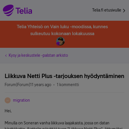
Telia.fi etusivulle
Telia Yhteisö on Vain luku -moodissa, kunnes
sulkeutuu kokonaan lokakuussa
Kysy ja keskustele -palstan arkisto
Liikkuva Netti Plus -tarjouksen hyödyntäminen
Forum|Forum|11 years ago
1 kommentti
migration
M
Hei,
Minulla on Soneran vanha liikkuva laajakaista, jossa on datan