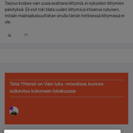
Tarjous koskee vain uusia avattavia liittymiä, ei nykyisten liittymien
päivityksiä. Eli voit toki tilata uuden liittymä ja irtisanoa nykyisen,
mitään määräaikaisuuttahan sinulla tämän hetkisessä liittymässä ei
ole.
Telia Yhteisö on Vain luku -moodissa, kunnes
sulkeutuu kokonaan lokakuussa