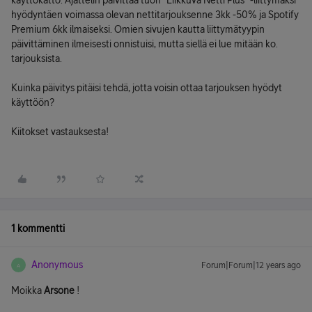
käyttökatto. Ajattelin päivittää tuon "Liikkuva Netti Plus" -liittymäksi
hyödyntäen voimassa olevan nettitarjouksenne 3kk -50% ja Spotify
Premium 6kk ilmaiseksi. Omien sivujen kautta liittymätyypin
päivittäminen ilmeisesti onnistuisi, mutta siellä ei lue mitään ko.
tarjouksista.
Kuinka päivitys pitäisi tehdä, jotta voisin ottaa tarjouksen hyödyt
käyttöön?
Kiitokset vastauksesta!
1 kommentti
Anonymous
Forum|Forum|12 years ago
A
Moikka
Arsone
!