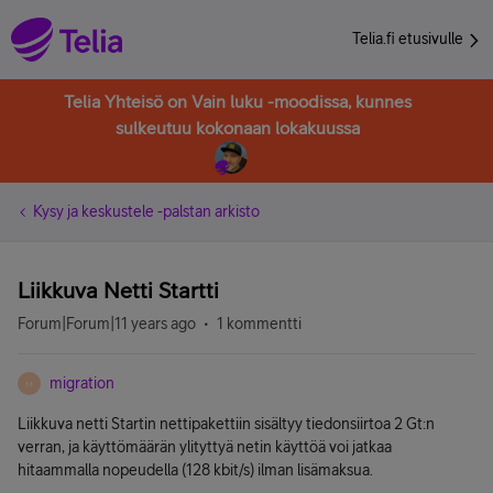
Telia.fi etusivulle
Telia Yhteisö on Vain luku -moodissa, kunnes
sulkeutuu kokonaan lokakuussa
Kysy ja keskustele -palstan arkisto
Liikkuva Netti Startti
Forum|Forum|11 years ago
1 kommentti
migration
M
Liikkuva netti Startin nettipakettiin sisältyy tiedonsiirtoa 2 Gt:n
verran, ja käyttömäärän ylityttyä netin käyttöä voi jatkaa
hitaammalla nopeudella (128 kbit/s) ilman lisämaksua.