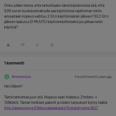
Onko jollain tietoa, että tarkoittaako tämä käytännössä sitä, että
5,90 euron kuukausimaksulla saa käyttöönsä rajattoman netin,
ainoastaan nopeus vaihtuu 2 Gt:n käyttömäärän jälkeen? Eli 2 Gt:n
jälkeen laskutus EI MUUTU käyttöveloitteiseksi jos jatkaa netin
käyttöä?
1 kommentti
Anonymous
Forum|Forum|12 years ago
A
Hei Ullavirt!
Tämä tarkoittaa juuri sitä. Nopeus vaan hidastuu 21mbits-->
128kbit/s. Tämän hetkiset paketit ja niiden tarjoukset löytyy täältä:
http://www.sonera.fi/liikkuvalaajakaista?Someid=some3827