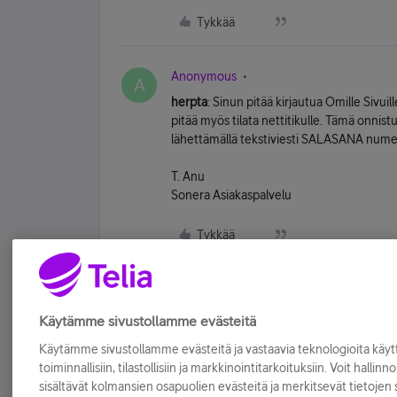
Tykkää
Anonymous
A
herpta
: Sinun pitää kirjautua Omille Sivuil
pitää myös tilata nettitikulle. Tämä onnis
lähettämällä tekstiviesti SALASANA num
T. Anu
Sonera Asiakaspalvelu
Tykkää
Käytämme sivustollamme evästeitä
Käytämme sivustollamme evästeitä ja vastaavia teknologioita kä
toiminnallisiin, tilastollisiin ja markkinointitarkoituksiin. Voit hallinn
sisältävät kolmansien osapuolien evästeitä ja merkitsevät tietojen si