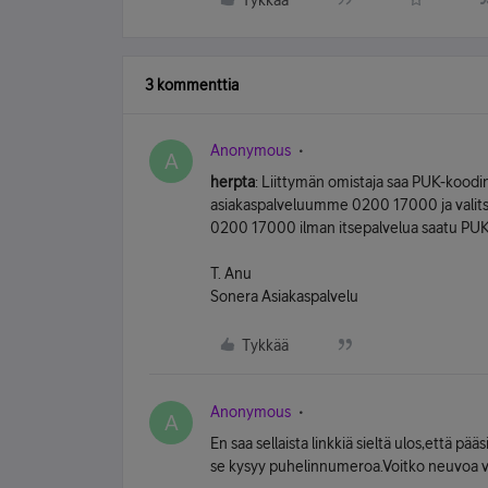
Tykkää
3 kommenttia
Anonymous
A
herpta
: Liittymän omistaja saa PUK-kood
asiakaspalveluumme 0200 17000 ja valit
0200 17000 ilman itsepalvelua saatu PUK
T. Anu
Sonera Asiakaspalvelu
Tykkää
Anonymous
A
En saa sellaista linkkiä sieltä ulos,että p
se kysyy puhelinnumeroa.Voitko neuvoa v