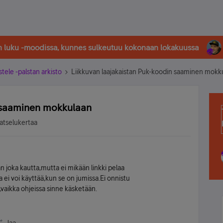
in luku -moodissa, kunnes sulkeutuu kokonaan lokakuussa
stele -palstan arkisto
Liikkuvan laajakaistan Puk-koodin saaminen mokk
n saaminen mokkulaan
atselukertaa
 joka kautta,mutta ei mikään linkki pelaa
a ei voi käyttää,kun se on jumissa.Ei onnistu
vaikka ohjeissa sinne käsketään.