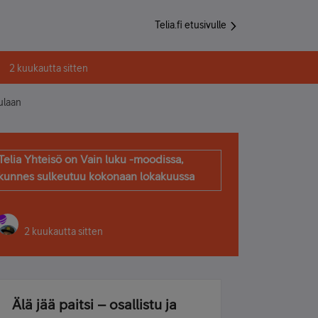
Telia.fi etusivulle
2 kuukautta sitten
ulaan
Telia Yhteisö on Vain luku -moodissa,
kunnes sulkeutuu kokonaan lokakuussa
2 kuukautta sitten
Älä jää paitsi – osallistu ja