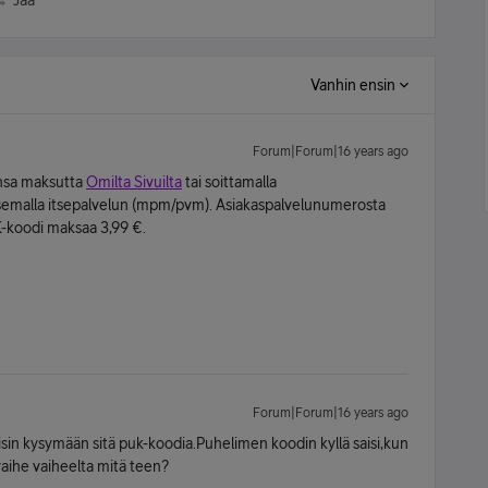
Jaa
Vanhin ensin
Forum|Forum|16 years ago
insa maksutta
Omilta Sivuilta
tai soittamalla
semalla itsepalvelun (mpm/pvm). Asiakaspalvelunumerosta
-koodi maksaa 3,99 €.
Forum|Forum|16 years ago
ääsisin kysymään sitä puk-koodia.Puhelimen koodin kyllä saisi,kun
aihe vaiheelta mitä teen?