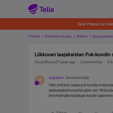
Telia Yhteisö on Va
Yhteisö
Foorumin etusivu
Arkisto
Kysy ja kesku
Liikkuvan laajakaistan Puk-koodi
Forum|Forum|11 years ago
3 kommenttia
13 k
migration
Savumerkittäjä
M
Olen yrittänyt saada puk-koodia mokkulaan
asiakaspalvelussa,että saisin sen. Mokkula
liittymänhallinnastakaan koodin saaminen,