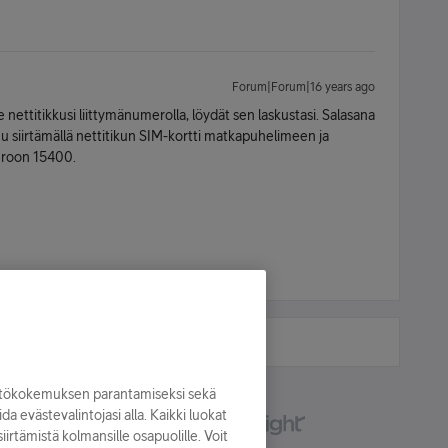
Forum|Forum|16 years ago
le nettitikkusi liittymänumerolla, löydät sen laskustasi. Salasana
tuu siirtämällä nettitikun SIM-kortti matkapuhelimeen ja
eroon 15400.
yttökokemuksen parantamiseksi sekä
oida evästevalintojasi alla. Kaikki luokat
irtämistä kolmansille osapuolille. Voit