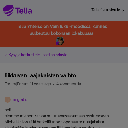
Telia.fi etusivulle
Telia Yhteisö on Vain luku -moodissa, kunnes
sulkeutuu kokonaan lokakuussa
Kysy ja keskustele -palstan arkisto
liikkuvan laajakaistan vaihto
Forum|Forum|11 years ago
4 kommenttia
migration
M
hei!
olemme miehen kanssa muuttamassa samaan osoitteeseen.
Miehelläni on tällä hetkellä toisen operaattorin laajakaista