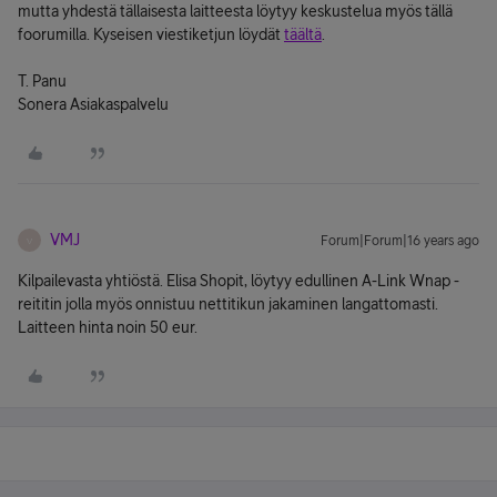
mutta yhdestä tällaisesta laitteesta löytyy keskustelua myös tällä
foorumilla. Kyseisen viestiketjun löydät
täältä
.
T. Panu
Sonera Asiakaspalvelu
VMJ
Forum|Forum|16 years ago
V
Kilpailevasta yhtiöstä. Elisa Shopit, löytyy edullinen A-Link Wnap -
reititin jolla myös onnistuu nettitikun jakaminen langattomasti.
Laitteen hinta noin 50 eur.