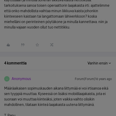
käytössään ja minulla soneran liikkuva kaista nettitikulla.
tarkoituksena sanoa toisen operaattorin laajakaista irti. ajattelimme
että onko mahdollista vaihtaa minun liikkuva kaista johonkin
kiinteeseen kaistaan tai langattomaan lähiverkkoon? koska
miehelläni on perinteinen pöytäkone ja minulla kannettava. niin ja
minulla vajaan vuoden ollut tuo nettitikku.
4 kommenttia
Vanhin ensin
Anonymous
Forum|Forum|16 years ago
A
Määräaikaisen sopimuskauden aikana liittymää ei voi irtisanoa eikä
sen tyyppiä muuttaa. Kyseessä on lisäksi mobiililaajakaista, jota ei
suoraan voi muuttaa kiinteäksi, joten vaikka vaihto olisikin
mahdollinen, tilataan kiinteä laajakaista uutena liittymänä.
T. Panu