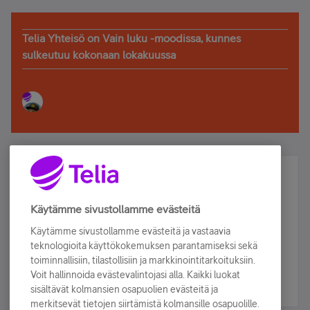
Telia Yhteisö on Vain luku -moodissa, kunnes
sulkeutuu kokonaan lokakuussa
Älä jää paitsi – osallistu ja voita!
Tilaa Telian uutiskirje ja olet mukana arvonnassa.
Käytämme sivustollamme evästeitä
Samalla saat parhaat asiakasedut suoraan
Käytämme sivustollamme evästeitä ja vastaavia
sähköpostiisi.
teknologioita käyttökokemuksen parantamiseksi sekä
toiminnallisiin, tilastollisiin ja markkinointitarkoituksiin.
Voit hallinnoida evästevalintojasi alla. Kaikki luokat
Tilaa nyt
sisältävät kolmansien osapuolien evästeitä ja
merkitsevät tietojen siirtämistä kolmansille osapuolille.