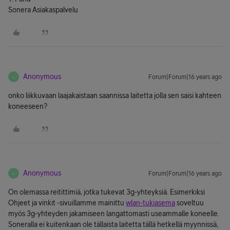
Sonera Asiakaspalvelu
Anonymous
Forum|Forum|16 years ago
A
onko liikkuvaan laajakaistaan saannissa laitetta jolla sen saisi kahteen
koneeseen?
Anonymous
Forum|Forum|16 years ago
A
On olemassa reitittimiä, jotka tukevat 3g-yhteyksiä. Esimerkiksi
Ohjeet ja vinkit -sivuillamme mainittu
wlan-tukiasema
soveltuu
myös 3g-yhteyden jakamiseen langattomasti useammalle koneelle.
Soneralla ei kuitenkaan ole tällaista laitetta tällä hetkellä myynnissä,