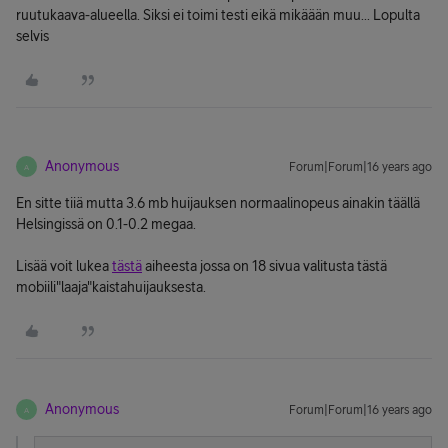
ruutukaava-alueella. Siksi ei toimi testi eikä mikäään muu... Lopulta
selvis
Anonymous
Forum|Forum|16 years ago
A
En sitte tiiä mutta 3.6 mb huijauksen normaalinopeus ainakin täällä
Helsingissä on 0.1-0.2 megaa.
Lisää voit lukea
tästä
aiheesta jossa on 18 sivua valitusta tästä
mobiili"laaja"kaistahuijauksesta.
Anonymous
Forum|Forum|16 years ago
A