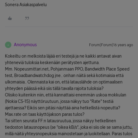
Sonera Asiakaspalvelu
Anonymous
Forum|Forum|16 years ago
A
Kokeiltu on melkoista läjää eri testejä ja ne kaikki antavat aivan
yhteneviä tuloksia keskenään perätysten ajettuna.
Mm. Nopeusmittari.net, Pohjanmaan PPO, Bandwidth Place Speed
test, Broadbandwatchdog jne.. onhan näitä sekä kotimaisia että
ulkomaisia.. Olennaista kai on, että latauslähde on optimaalisen
yhteyden päässä eikä siis tällä tavalla rajoita tuloksia?
Olisiko kuitenkin niin, että kannattaisi enemmän uskoa mokkulan
(Nokia CS-15) näyttöruutuun, jossa näkyy tuo "Rate" testiä
ajettaessa? Eikös sen pitäsi näyttää aina hetkellistä nopeutta?
Max.rate on taas käyttöjakson paras tulos?
Tai sitten seurata FF:n latausruutua, jossa näkyy hetkellinen
tiedoston latausnopeus (se "oikea kB/s", joka ei siis ole se sama juttu,
millä näitä yhteysnopeuksia mainostetaan ja luokitellaan. Paras tulos