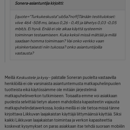
Sonera-asiantuntija kirjoitti:
[quote="Turkukeskusta":ub5a7no9]Tänään testitulokset:
viive 464 -508 ms, lataus 0,26 - 0,45 ja lähetys 0,03 -0,05
mbit/s. Ei hyvä. Enää ei ole aikaa käyttä systeemin
toiminnan testaamiseen. Kuka keksii missä mättää ja millä
saadaan homma toimimaan? Vai onko verkko vaan
yksinkertaisesti niin tukossa? onko asiantuntijoilla
vastausta?
Meillä
Keskustele ja kysy
- palstalle Soneran puolelta vastaavilla
henkilöillä ei ole varsinaista asiantuntemusta matkapuhelinpuolen
tuotteista eikä käytössämme ole mitään järjestelmiä
matkapuhelinverkon tutkimiseen. Toisaalta emme voi asiakkaan
puolesta selvittää tietyn alueen mahdollista kapasiteetin vajausta
matkapuhelindataverkossa, koska meillä ei ole tietoa missä tänne
kirjoittava Liikkuvan laajakaistan käyttäjä liittymäänsä käyttää. Siksi
kaikki Liikkuvan laajakaistan toimintaa ja verkon kapasiteettia
koskevat kysymykset on paras asiakkaan itse tehdä suoraan mobiilin