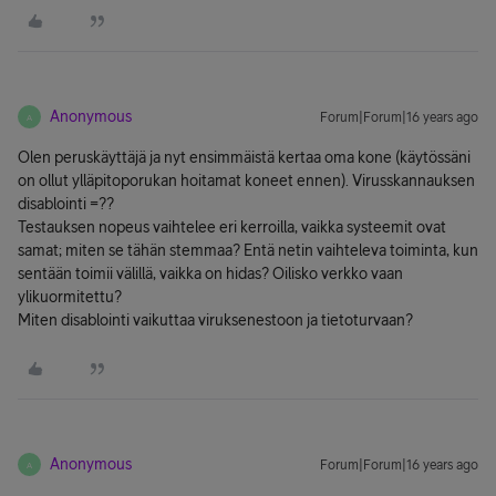
Anonymous
Forum|Forum|16 years ago
A
Olen peruskäyttäjä ja nyt ensimmäistä kertaa oma kone (käytössäni
on ollut ylläpitoporukan hoitamat koneet ennen). Virusskannauksen
disablointi =??
Testauksen nopeus vaihtelee eri kerroilla, vaikka systeemit ovat
samat; miten se tähän stemmaa? Entä netin vaihteleva toiminta, kun
sentään toimii välillä, vaikka on hidas? Oilisko verkko vaan
ylikuormitettu?
Miten disablointi vaikuttaa viruksenestoon ja tietoturvaan?
Anonymous
Forum|Forum|16 years ago
A