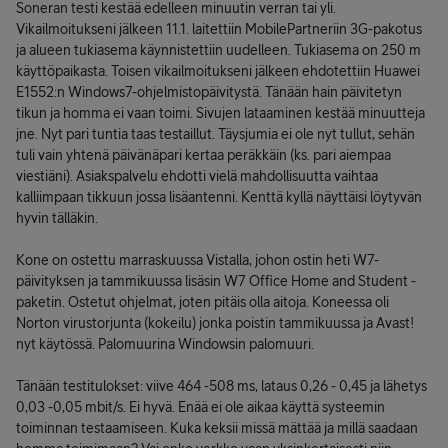
Soneran testi kestää edelleen minuutin verran tai yli.
Vikailmoitukseni jälkeen 11.1. laitettiin MobilePartneriin 3G-pakotus
ja alueen tukiasema käynnistettiin uudelleen. Tukiasema on 250 m
käyttöpaikasta. Toisen vikailmoitukseni jälkeen ehdotettiin Huawei
E1552:n Windows7-ohjelmistopäivitystä. Tänään hain päivitetyn
tikun ja homma ei vaan toimi. Sivujen lataaminen kestää minuutteja
jne. Nyt pari tuntia taas testaillut. Täysjumia ei ole nyt tullut, sehän
tuli vain yhtenä päivänäpari kertaa peräkkäin (ks. pari aiempaa
viestiäni). Asiakspalvelu ehdotti vielä mahdollisuutta vaihtaa
kalliimpaan tikkuun jossa lisäantenni. Kenttä kyllä näyttäisi löytyvän
hyvin tälläkin.
Kone on ostettu marraskuussa Vistalla, johon ostin heti W7-
päivityksen ja tammikuussa lisäsin W7 Office Home and Student -
paketin. Ostetut ohjelmat, joten pitäis olla aitoja. Koneessa oli
Norton virustorjunta (kokeilu) jonka poistin tammikuussa ja Avast!
nyt käytössä. Palomuurina Windowsin palomuuri.
Tänään testitulokset: viive 464 -508 ms, lataus 0,26 - 0,45 ja lähetys
0,03 -0,05 mbit/s. Ei hyvä. Enää ei ole aikaa käyttä systeemin
toiminnan testaamiseen. Kuka keksii missä mättää ja millä saadaan