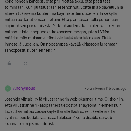
koko koneen kahdesti, että piti irrottaa akku, että pääsi taas
toimimaan. Kun pulttauskaan ei tehonnut. Soittelin as-palveluun ja
alueen tukiasema kuulemma käynnistettiin uudellen. Ei se kyllä
mitään auttanut omaan nettiini. Että pian taidan tulla puhumaan
sopimuksen purkamisesta. Yli kuukauden aikana olen vain kerran
mitannut latausnopudeksi kokonaisen megan, joten LVM:n
määritelmän mukaan ei tämä ole laajakaista laisinkaan. Pitää
ihmetellä uudellen. On nopeampaa kävellä kirjastoon lukemaan
sähköpostit, kuten ennenkin.
Anonymous
Forum|Forum|16 years ago
A
Jotenkin viittaisi kyllä virusskannerin web-skanneri tjms. Olisko niin,
että virusskanneri kaappaa testitiedostot analysointiin ennen kuin
luovuttaa mittauksessa käytettävälle flash sovellukselle ja siitä
syntyvä purskedata vääristää tuloksen? Koita disabloida web-
skannauksen jos mahdollista.