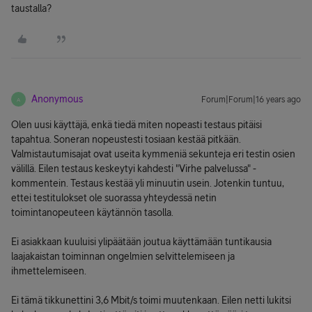
taustalla?
Anonymous
Forum|Forum|16 years ago
A
Olen uusi käyttäjä, enkä tiedä miten nopeasti testaus pitäisi
tapahtua. Soneran nopeustesti tosiaan kestää pitkään.
Valmistautumisajat ovat useita kymmeniä sekunteja eri testin osien
välillä. Eilen testaus keskeytyi kahdesti "Virhe palvelussa" -
kommentein. Testaus kestää yli minuutin usein. Jotenkin tuntuu,
ettei testitulokset ole suorassa yhteydessä netin
toimintanopeuteen käytännön tasolla.
Ei asiakkaan kuuluisi ylipäätään joutua käyttämään tuntikausia
laajakaistan toiminnan ongelmien selvittelemiseen ja
ihmettelemiseen.
Ei tämä tikkunettini 3,6 Mbit/s toimi muutenkaan. Eilen netti lukitsi