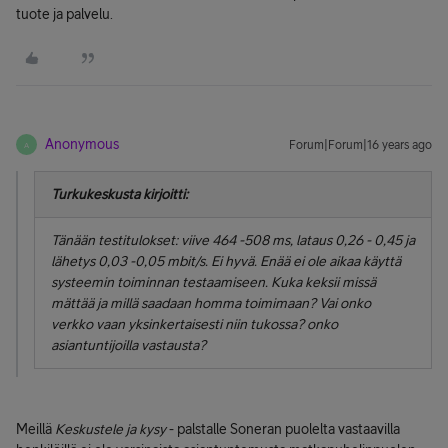
tuote ja palvelu.
Anonymous
Forum|Forum|16 years ago
A
Turkukeskusta kirjoitti:
Tänään testitulokset: viive 464 -508 ms, lataus 0,26 - 0,45 ja
lähetys 0,03 -0,05 mbit/s. Ei hyvä. Enää ei ole aikaa käyttä
systeemin toiminnan testaamiseen. Kuka keksii missä
mättää ja millä saadaan homma toimimaan? Vai onko
verkko vaan yksinkertaisesti niin tukossa? onko
asiantuntijoilla vastausta?
Meillä
Keskustele ja kysy
- palstalle Soneran puolelta vastaavilla