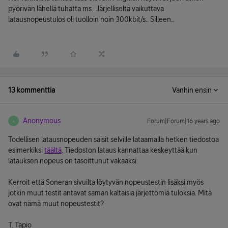
pyörivän lähellä tuhatta ms.. Järjelliseltä vaikuttava
latausnopeustulos oli tuolloin noin 300kbit/s.. Silleen..
13 kommenttia
Vanhin ensin
Anonymous
Forum|Forum|16 years ago
A
Todellisen latausnopeuden saisit selville lataamalla hetken tiedostoa
esimerkiksi
täältä
. Tiedoston lataus kannattaa keskeyttää kun
latauksen nopeus on tasoittunut vakaaksi.
Kerroit että Soneran sivuilta löytyvän nopeustestin lisäksi myös
jotkin muut testit antavat saman kaltaisia järjettömiä tuloksia. Mitä
ovat nämä muut nopeustestit?
T. Tapio