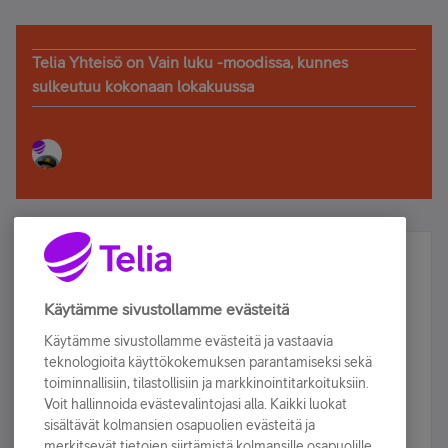
Telia Yhteisö on Vain luku -moodissa, kunnes
sulkeutuu kokonaan lokakuussa
Älä jää paitsi – osallistu ja voita!
Tilaa Telian uutiskirje ja olet mukana arvonnassa.
Käytämme sivustollamme evästeitä
Samalla saat parhaat asiakasedut suoraan
Käytämme sivustollamme evästeitä ja vastaavia
sähköpostiisi.
teknologioita käyttökokemuksen parantamiseksi sekä
toiminnallisiin, tilastollisiin ja markkinointitarkoituksiin.
Voit hallinnoida evästevalintojasi alla. Kaikki luokat
Tilaa nyt
sisältävät kolmansien osapuolien evästeitä ja
merkitsevät tietojen siirtämistä kolmansille osapuolille.