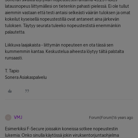
latausnopeus liittymällesi on tietenkin pahasti pielessä. Ei ole tullut
aiemmin vastaan että testi antaisi selkeästi väärän tuloksen ja omat
kokeilut kyseisellä nopeustestillä ovat antaneet aina järkevän
tuloksen. Täytyy seurata tuleeko nopeustestistä enemmänkin
palautetta.
Liikkuva laajakaista - liittymän nopeuteen en ota tässä sen
kummemmin kantaa. Keskustelua aiheesta löytyy tältä palstalta
runsaasti.
T. Tapio
Sonera Asiakaspalvelu
VMJ
Forum|Forum|16 years ago
V
Esimerkiksi F-Secure joissakin koneissa sotkee nopeustestin
lukemia. Onko sinulla käytössä jokin viruksentorjuntaohjelma