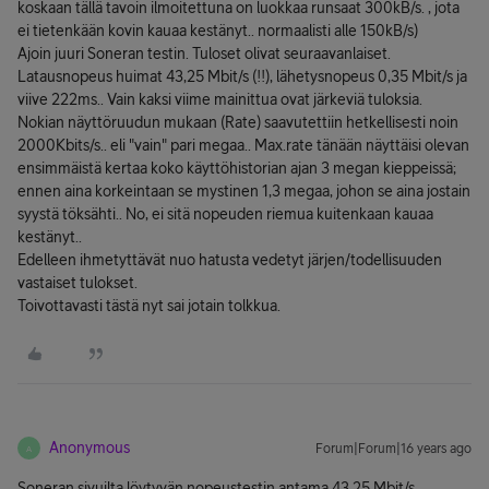
koskaan tällä tavoin ilmoitettuna on luokkaa runsaat 300kB/s. , jota
ei tietenkään kovin kauaa kestänyt.. normaalisti alle 150kB/s)
Ajoin juuri Soneran testin. Tuloset olivat seuraavanlaiset.
Latausnopeus huimat 43,25 Mbit/s (!!), lähetysnopeus 0,35 Mbit/s ja
viive 222ms.. Vain kaksi viime mainittua ovat järkeviä tuloksia.
Nokian näyttöruudun mukaan (Rate) saavutettiin hetkellisesti noin
2000Kbits/s.. eli "vain" pari megaa.. Max.rate tänään näyttäisi olevan
ensimmäistä kertaa koko käyttöhistorian ajan 3 megan kieppeissä;
ennen aina korkeintaan se mystinen 1,3 megaa, johon se aina jostain
syystä töksähti.. No, ei sitä nopeuden riemua kuitenkaan kauaa
kestänyt..
Edelleen ihmetyttävät nuo hatusta vedetyt järjen/todellisuuden
vastaiset tulokset.
Toivottavasti tästä nyt sai jotain tolkkua.
Anonymous
Forum|Forum|16 years ago
A
Soneran sivuilta löytyvän nopeustestin antama 43,25 Mbit/s