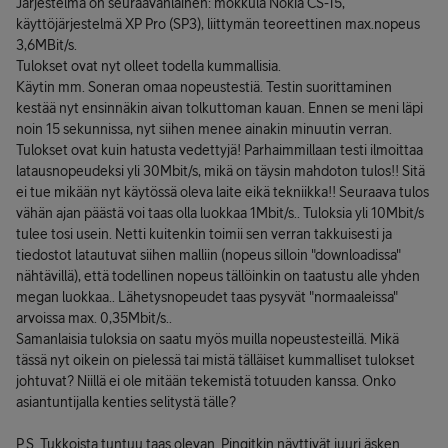
Järjestelmä on seuraavanlainen: mokkula Nokia CS-15,
käyttöjärjestelmä XP Pro (SP3), liittymän teoreettinen max.nopeus
3,6MBit/s.
Tulokset ovat nyt olleet todella kummallisia.
Käytin mm. Soneran omaa nopeustestiä. Testin suorittaminen
kestää nyt ensinnäkin aivan tolkuttoman kauan. Ennen se meni läpi
noin 15 sekunnissa, nyt siihen menee ainakin minuutin verran.
Tulokset ovat kuin hatusta vedettyjä! Parhaimmillaan testi ilmoittaa
latausnopeudeksi yli 30Mbit/s, mikä on täysin mahdoton tulos!! Sitä
ei tue mikään nyt käytössä oleva laite eikä tekniikka!! Seuraava tulos
vähän ajan päästä voi taas olla luokkaa 1Mbit/s.. Tuloksia yli 10Mbit/s
tulee tosi usein. Netti kuitenkin toimii sen verran takkuisesti ja
tiedostot latautuvat siihen malliin (nopeus silloin "downloadissa"
nähtävillä), että todellinen nopeus tällöinkin on taatustu alle yhden
megan luokkaa.. Lähetysnopeudet taas pysyvät "normaaleissa"
arvoissa max. 0,35Mbit/s..
Samanlaisia tuloksia on saatu myös muilla nopeustesteillä. Mikä
tässä nyt oikein on pielessä tai mistä tälläiset kummalliset tulokset
johtuvat? Niillä ei ole mitään tekemistä totuuden kanssa. Onko
asiantuntijalla kenties selitystä tälle?
P.S. Tukkoista tuntuu taas olevan. Pingitkin näyttivät juuri äsken