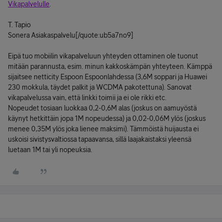
Vikapalvelulle
.
T. Tapio
Sonera Asiakaspalvelu[/quote:ub5a7no9]
Eipä tuo mobiilin vikapalveluun yhteyden ottaminen ole tuonut
mitään parannusta, esim. minun kakkoskämpän yhteyteen. Kämppä
sijaitsee netticity Espoon Espoonlahdessa (3,6M soppari ja Huawei
230 mokkula, täydet palkit ja WCDMA pakotettuna). Sanovat
vikapalvelussa vain, että linkki toimii ja ei ole rikki etc.
Nopeudet tosiaan luokkaa 0,2-0,6M alas (joskus on aamuyöstä
käynyt hetkittäin jopa 1M nopeudessa) ja 0,02-0,06M ylös (joskus
menee 0,35M ylös joka lienee maksimi). Tämmöistä huijausta ei
uskoisi sivistysvaltiossa tapaavansa, sillä laajakaistaksi yleensä
luetaan 1M tai yli nopeuksia.