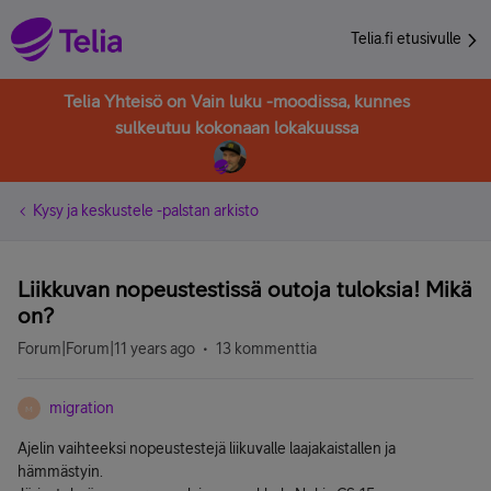
Telia.fi etusivulle
Telia Yhteisö on Vain luku -moodissa, kunnes
sulkeutuu kokonaan lokakuussa
Kysy ja keskustele -palstan arkisto
Liikkuvan nopeustestissä outoja tuloksia! Mikä
on?
Forum|Forum|11 years ago
13 kommenttia
migration
M
Ajelin vaihteeksi nopeustestejä liikuvalle laajakaistallen ja
hämmästyin.