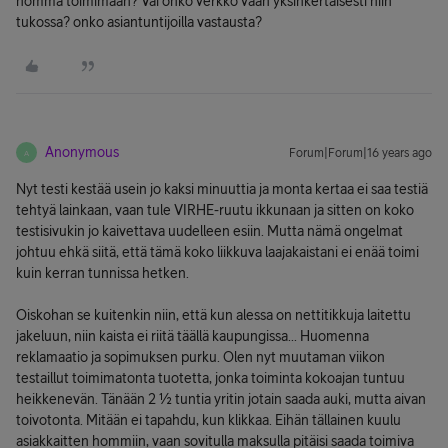
homma toimimaan? Vai onko verkko vaan yksinkertaisesti niin
tukossa? onko asiantuntijoilla vastausta?
Anonymous
Forum|Forum|16 years ago
A
Nyt testi kestää usein jo kaksi minuuttia ja monta kertaa ei saa testiä
tehtyä lainkaan, vaan tule VIRHE-ruutu ikkunaan ja sitten on koko
testisivukin jo kaivettava uudelleen esiin. Mutta nämä ongelmat
johtuu ehkä siitä, että tämä koko liikkuva laajakaistani ei enää toimi
kuin kerran tunnissa hetken.
Oiskohan se kuitenkin niin, että kun alessa on nettitikkuja laitettu
jakeluun, niin kaista ei riitä täällä kaupungissa... Huomenna
reklamaatio ja sopimuksen purku. Olen nyt muutaman viikon
testaillut toimimatonta tuotetta, jonka toiminta kokoajan tuntuu
heikkenevän. Tänään 2 ½ tuntia yritin jotain saada auki, mutta aivan
toivotonta. Mitään ei tapahdu, kun klikkaa. Eihän tällainen kuulu
asiakkaitten hommiin, vaan sovitulla maksulla pitäisi saada toimiva