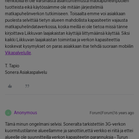
henkilöillä ei ole varsinaista asiantuntemusta matkapuhelinpuolen
tuotteista eikä käytössämme ole mitään järjestelmiä
matkapuhelinverkon tutkimiseen. Toisaalta emme voi asiakkaan
puolesta selvittää tietyn alueen mahdollista kapasiteetin vajausta
matkapuhelindataverkossa, koska meillä ei ole tietoa missä tänne
kirjoittava Liikkuvan laajakaistan käyttäjä liittymäänsä käyttää. Siksi
kaikki Liikkuvan laajakaistan toimintaa ja verkon kapasiteettia
koskevat kysymykset on paras asiakkaan itse tehdä suoraan mobiilin
Vikapalvelulle
.
T. Tapio
Sonera Asiakaspalvelu
Anonymous
Forum|Forum|16 years ago
A
Tämä minun ongelmani selvisi. Soneralta tarkistettiin 3G-verkon
kuormitustilanne alueellamme ja sanottiin,että verkko ei riitä ja ettei
alueelle ole suunnitteilla verkon kapasiteetin parannuksia - Turun