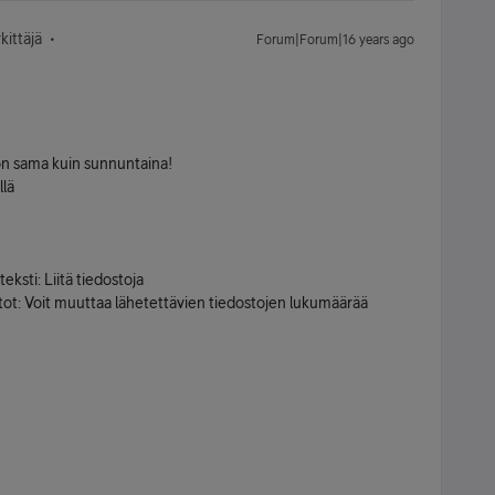
ittäjä
Forum|Forum|16 years ago
a on sama kuin sunnuntaina!
llä
teksti: Liitä tiedostoja
edostot: Voit muuttaa lähetettävien tiedostojen lukumäärää