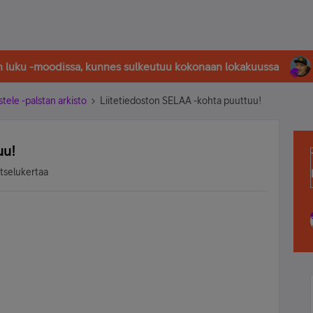
in luku -moodissa, kunnes sulkeutuu kokonaan lokakuussa
stele -palstan arkisto
Liitetiedoston SELAA -kohta puuttuu!
uu!
atselukertaa