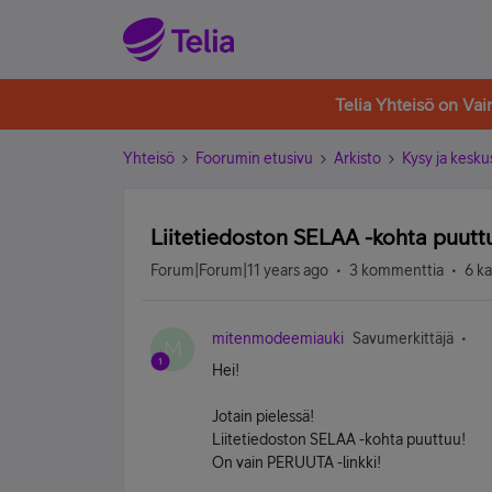
Telia Yhteisö on Va
Yhteisö
Foorumin etusivu
Arkisto
Kysy ja kesku
Liitetiedoston SELAA -kohta puutt
Forum|Forum|11 years ago
3 kommenttia
6 k
mitenmodeemiauki
Savumerkittäjä
M
Hei!
Jotain pielessä!
Liitetiedoston SELAA -kohta puuttuu!
On vain PERUUTA -linkki!