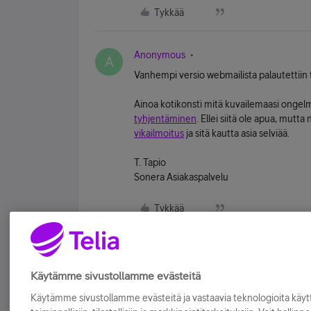
Tykkää
Anonymous
A
Vanhempi versio webmailista palautettiin to
Ainoa kotikonsti mitä kuvailemaasi ongelm
tyhjentäminen
. Ellei siitä ole apua, mutt
vikailmoitus
ja sitä kautta asia selviää.
T. Tapio
Sonera Asiakaspalvelu
Tykkää
Käytämme sivustollamme evästeitä
Käytämme sivustollamme evästeitä ja vastaavia teknologioita kä