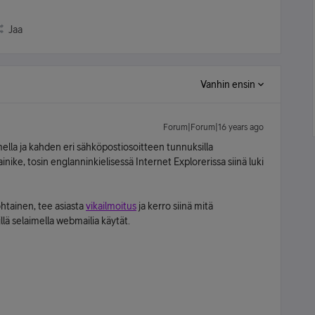
Jaa
Vanhin ensin
Forum|Forum|16 years ago
imella ja kahden eri sähköpostiosoitteen tunnuksilla
ainike, tosin englanninkielisessä Internet Explorerissa siinä luki
htainen, tee asiasta
vikailmoitus
ja kerro siinä mitä
lä selaimella webmailia käytät.