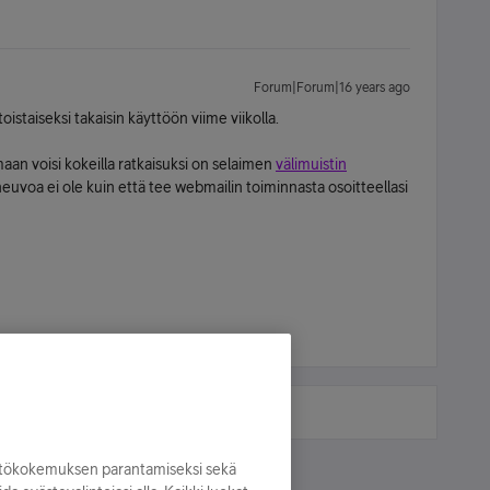
Forum|Forum|16 years ago
istaiseksi takaisin käyttöön viime viikolla.
aan voisi kokeilla ratkaisuksi on selaimen
välimuistin
a neuvoa ei ole kuin että tee webmailin toiminnasta osoitteellasi
yttökokemuksen parantamiseksi sekä