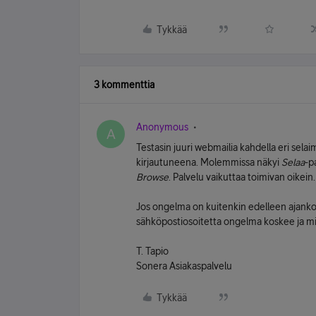
Tykkää
3 kommenttia
Anonymous
A
Testasin juuri webmailia kahdella eri sela
kirjautuneena. Molemmissa näkyi
Selaa
-p
Browse
. Palvelu vaikuttaa toimivan oikein.
Jos ongelma on kuitenkin edelleen ajanko
sähköpostiosoitetta ongelma koskee ja mil
T. Tapio
Sonera Asiakaspalvelu
Tykkää