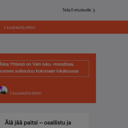
Telia.fi etusivulle
2 kuukautta sitten
Telia Yhteisö on Vain luku -moodissa,
kunnes sulkeutuu kokonaan lokakuussa
2 kuukautta sitten
Älä jää paitsi – osallistu ja