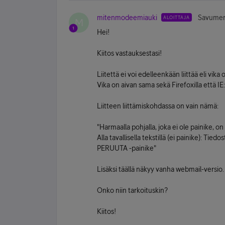
mitenmodeemiauki
Savumerk
ALOITTAJA
M
Hei!
Kiitos vastauksestasi!
Liitettä ei voi edelleenkään liittää eli vik
Vika on aivan sama sekä Firefoxilla että IE:
Liitteen liittämiskohdassa on vain nämä:
"Harmaalla pohjalla, joka ei ole painike, on 
Alla tavallisella tekstillä (ei painike): Ti
PERUUTA -painike"
Lisäksi täällä näkyy vanha webmail-versio.
Onko niin tarkoituskin?
Kiitos!