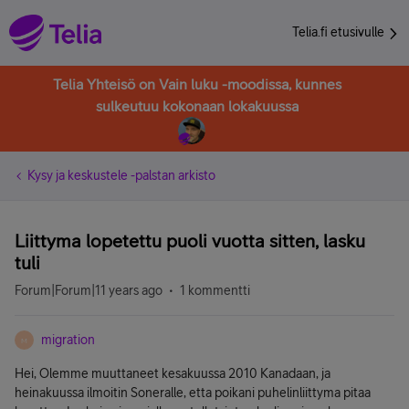
Telia.fi etusivulle
Telia Yhteisö on Vain luku -moodissa, kunnes
sulkeutuu kokonaan lokakuussa
Kysy ja keskustele -palstan arkisto
Liittyma lopetettu puoli vuotta sitten, lasku
tuli
Forum|Forum|11 years ago
1 kommentti
migration
M
Hei, Olemme muuttaneet kesakuussa 2010 Kanadaan, ja
heinakuussa ilmoitin Soneralle, etta poikani puhelinliittyma pitaa