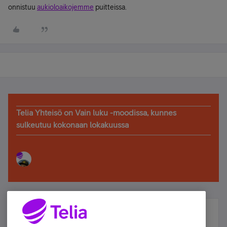
onnistuu
aukioloaikojemme
puitteissa.
Telia Yhteisö on Vain luku -moodissa, kunnes
sulkeutuu kokonaan lokakuussa
Älä jää paitsi – osallistu ja voita!