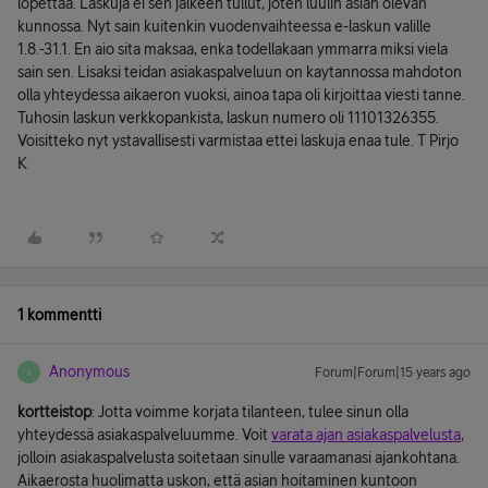
lopettaa. Laskuja ei sen jalkeen tullut, joten luulin asian olevan
kunnossa. Nyt sain kuitenkin vuodenvaihteessa e-laskun valille
1.8.-31.1. En aio sita maksaa, enka todellakaan ymmarra miksi viela
sain sen. Lisaksi teidan asiakaspalveluun on kaytannossa mahdoton
olla yhteydessa aikaeron vuoksi, ainoa tapa oli kirjoittaa viesti tanne.
Tuhosin laskun verkkopankista, laskun numero oli 11101326355.
Voisitteko nyt ystavallisesti varmistaa ettei laskuja enaa tule. T Pirjo
K
1 kommentti
Anonymous
Forum|Forum|15 years ago
A
kortteistop
: Jotta voimme korjata tilanteen, tulee sinun olla
yhteydessä asiakaspalveluumme. Voit
varata ajan asiakaspalvelusta
,
jolloin asiakaspalvelusta soitetaan sinulle varaamanasi ajankohtana.
Aikaerosta huolimatta uskon, että asian hoitaminen kuntoon