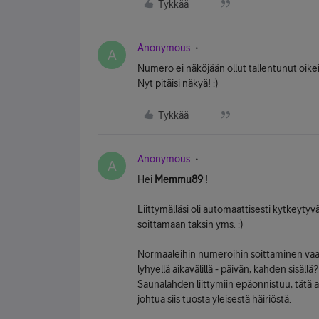
Tykkää
Anonymous
A
Numero ei näköjään ollut tallentunut oike
Nyt pitäisi näkyä! :)
Tykkää
Anonymous
A
Hei
Memmu89
!
Liittymälläsi oli automaattisesti kytkeyty
soittamaan taksin yms. :)
Normaaleihin numeroihin soittaminen vaati
lyhyellä aikavälillä - päivän, kahden sisällä
Saunalahden liittymiin epäonnistuu, tätä a
johtua siis tuosta yleisestä häiriöstä.