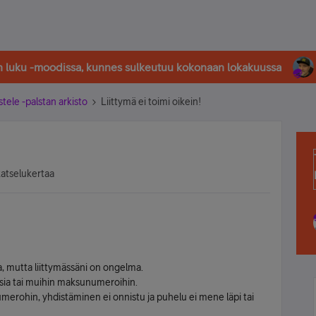
in luku -moodissa, kunnes sulkeutuu kokonaan lokakuussa
stele -palstan arkisto
Liittymä ei toimi oikein!
katselukertaa
a, mutta liittymässäni on ongelma.
ksia tai muihin maksunumeroihin.
 numerohin, yhdistäminen ei onnistu ja puhelu ei mene läpi tai