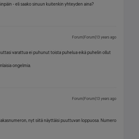
inpäin - eli saako sinuun kuitenkin yhteyden aina?
Forum|Forum|13 years ago
ttasi varattua ei puhunut toista puhelua eikä puhelin ollut
nlaisia ongelmia.
Forum|Forum|13 years ago
siakasnumeron, nyt siitä näyttäisi puuttuvan loppuosa. Numero