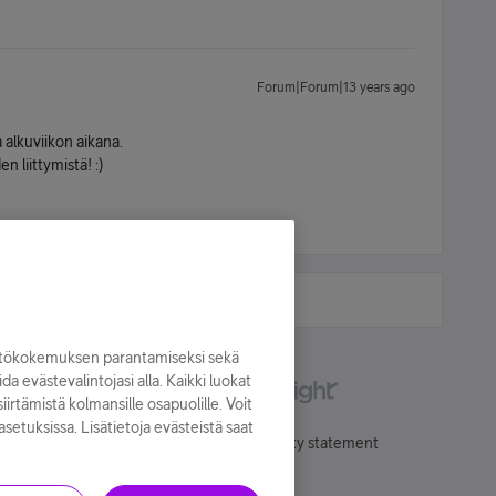
Forum|Forum|13 years ago
 alkuviikon aikana.
n liittymistä! :)
yttökokemuksen parantamiseksi sekä
oida evästevalintojasi alla. Kaikki luokat
irtämistä kolmansille osapuolille. Voit
asetuksissa. Lisätietoja evästeistä saat
Käyttöehdot
Accessibility statement