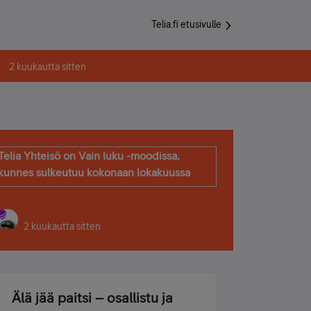
Telia.fi etusivulle
2 kuukautta sitten
Telia Yhteisö on Vain luku -moodissa,
kunnes sulkeutuu kokonaan lokakuussa
2 kuukautta sitten
Älä jää paitsi – osallistu ja