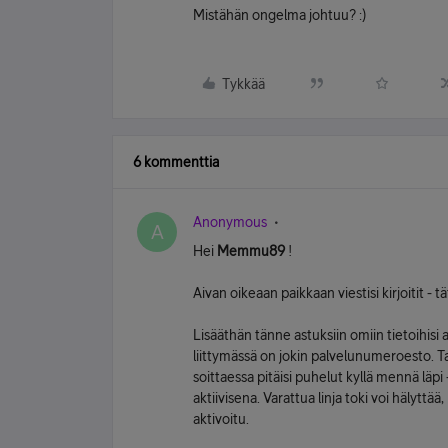
Mistähän ongelma johtuu? :)
Tykkää
6 kommenttia
Anonymous
A
Hei
Memmu89
!
Aivan oikeaan paikkaan viestisi kirjoitit - tä
Lisääthän tänne astuksiin omiin tietoihisi 
liittymässä on jokin palvelunumeroesto.
soittaessa pitäisi puhelut kyllä mennä läpi
aktiivisena. Varattua linja toki voi hälyttä
aktivoitu.