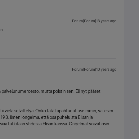
Forum|Forum|13 years ago
in
Forum|Forum|13 years ago
vä palvelunumeroesto, mutta poistin sen. Eli nyt pääset
i vielä selvittelyä. Onko tätä tapahtunut useimmin, vai esim.
? 19.3. ilmeni ongelma, että osa puheluista Elisan ja
siaa tutkitaan yhdessä Elisan kanssa. Ongelmat voivat osin