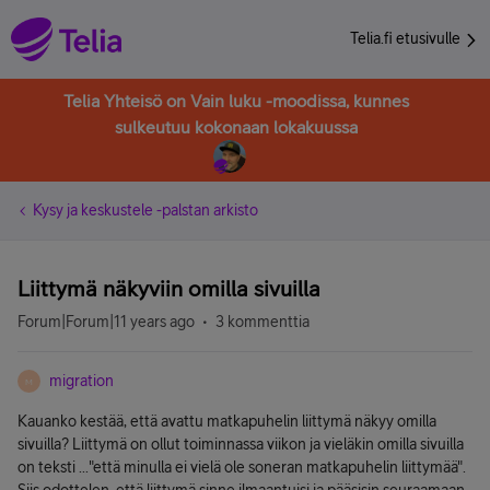
Telia.fi etusivulle
Telia Yhteisö on Vain luku -moodissa, kunnes
sulkeutuu kokonaan lokakuussa
Kysy ja keskustele -palstan arkisto
Liittymä näkyviin omilla sivuilla
Forum|Forum|11 years ago
3 kommenttia
migration
M
Kauanko kestää, että avattu matkapuhelin liittymä näkyy omilla
sivuilla? Liittymä on ollut toiminnassa viikon ja vieläkin omilla sivuilla
on teksti ..."että minulla ei vielä ole soneran matkapuhelin liittymää".