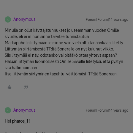
Anonymous
Forum|Forum|14 years ago
A
Minulla on ollut käyttäjätunnukset jo useamman vuoden Omille
sivuille, eli ei minun sinne tarvitse tunnistautua.
Matkapuhelinliittymääni ei sinne vain vielä oltu tänäänkään liitetty.
Liittymän siirtämisestä TF:ltä Soneralle on nyt kulunut viikko.
Siis liittymää ei näy, odotanko vai pitääkö ottaa yhteys aspaan?
Haluan liittymän luonnollisesti Omille Sivuille liitetyksi, että pystyn
sitä hallinnoimaan.
Itse liittymän siirtyminen tapahtui välittömästi TF:ltä Soneraan.
Anonymous
Forum|Forum|14 years ago
A
Hei
pharos_1
!