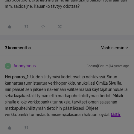
Siis odottelen, että liittymä sinne ilmaantuisi ja pääsisin seuraamaan
mm. saldoa jne. Kauanko täytyy odottaa?
3 kommenttia
Vanhin ensin
Anonymous
Forum|Forum|14 years ago
A
Hei pharos_1:
Uuden liittymäsi tiedot ovat jo nähtävissä. Sinun
kannattaa tunnistautua verkkopankkitunnuksillasi Omilla Sivuilla,
niin pääset sen jälkeen näkemään valitsemallasi käyttäjätunnuksella
sekä laajakaistaliittymän että matkapuhelinliittymän tiedot. Mikäli
sinulla ei ole verkkopankkitunnuksia, tarvitset oman salasanan
matkapuhelinliittymän tietoihin päästäksesi. Ohjeet
verkkopankkitunnistautumiseen/salasanan hakuun löydät
tästä
.