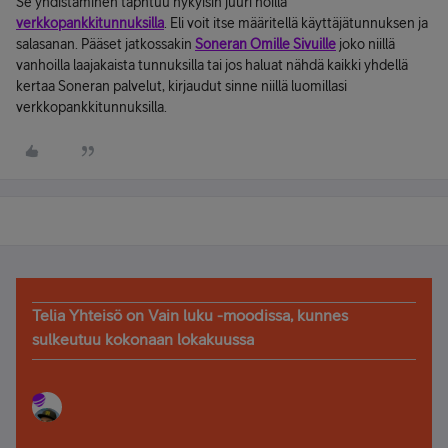
Se yhdistäminen taphtuu nykyisin juuri noilla
verkkopankkitunnuksilla
. Eli voit itse määritellä käyttäjätunnuksen ja
salasanan. Pääset jatkossakin
Soneran Omille Sivuille
joko niillä
vanhoilla laajakaista tunnuksilla tai jos haluat nähdä kaikki yhdellä
kertaa Soneran palvelut, kirjaudut sinne niillä luomillasi
verkkopankkitunnuksilla.
Telia Yhteisö on Vain luku -moodissa, kunnes
sulkeutuu kokonaan lokakuussa