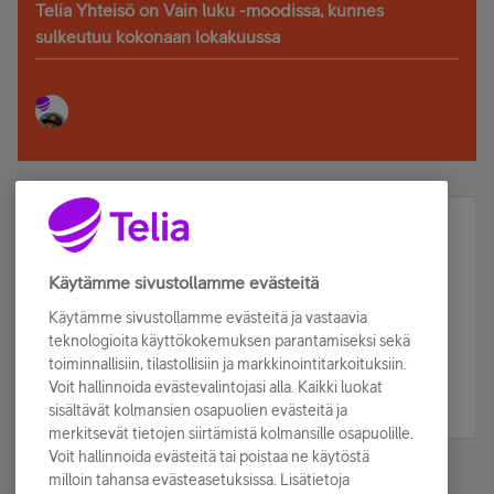
Telia Yhteisö on Vain luku -moodissa, kunnes
sulkeutuu kokonaan lokakuussa
Älä jää paitsi – osallistu ja voita!
Tilaa Telian uutiskirje ja olet mukana arvonnassa.
Käytämme sivustollamme evästeitä
Samalla saat parhaat asiakasedut suoraan
Käytämme sivustollamme evästeitä ja vastaavia
sähköpostiisi.
teknologioita käyttökokemuksen parantamiseksi sekä
toiminnallisiin, tilastollisiin ja markkinointitarkoituksiin.
Voit hallinnoida evästevalintojasi alla. Kaikki luokat
Tilaa nyt
sisältävät kolmansien osapuolien evästeitä ja
merkitsevät tietojen siirtämistä kolmansille osapuolille.
Voit hallinnoida evästeitä tai poistaa ne käytöstä
milloin tahansa evästeasetuksissa. Lisätietoja