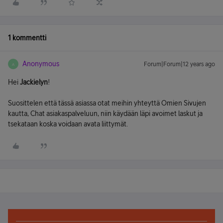
1 kommentti
Anonymous
Forum|Forum|12 years ago
A
Hei
Jackielyn
!
Suosittelen että tässä asiassa otat meihin yhteyttä Omien Sivujen
kautta, Chat asiakaspalveluun, niin käydään läpi avoimet laskut ja
tsekataan koska voidaan avata liittymät.