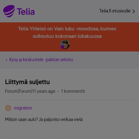
Telia.fi etusivulle
Telia Yhteisö on Vain luku -moodissa, kunnes
sulkeutuu kokonaan lokakuussa
Kysy ja keskustele -palstan arkisto
Liittymä suljettu
Forum|Forum|11 years ago
1 kommentti
migration
M
Milloin saan auki? Ja paljonko velkaa vielä