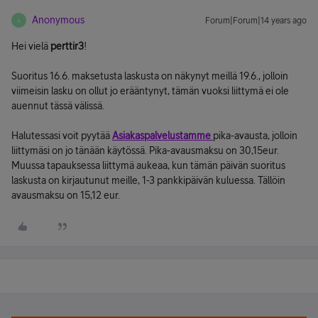
Anonymous
Forum|Forum|14 years ago
A
Hei vielä
perttir3
!
Suoritus 16.6. maksetusta laskusta on näkynyt meillä 19.6., jolloin
viimeisin lasku on ollut jo erääntynyt, tämän vuoksi liittymä ei ole
auennut tässä välissä.
Halutessasi voit pyytää
Asiakaspalvelustamme
pika-avausta, jolloin
liittymäsi on jo tänään käytössä. Pika-avausmaksu on 30,15eur.
Muussa tapauksessa liittymä aukeaa, kun tämän päivän suoritus
laskusta on kirjautunut meille, 1-3 pankkipäivän kuluessa. Tällöin
avausmaksu on 15,12 eur.