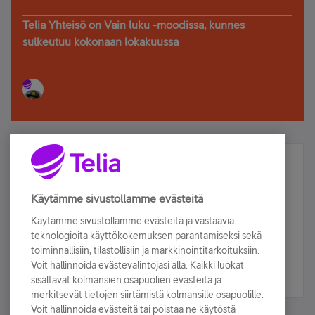
Telia Yhteisö on Vain luku -moodissa, kunnes
sulkeutuu kokonaan lokakuussa
Älä jää paitsi – osallistu ja voita!
Tilaa Telian uutiskirje ja olet mukana arvonnassa.
Käytämme sivustollamme evästeitä
Samalla saat parhaat asiakasedut suoraan
Käytämme sivustollamme evästeitä ja vastaavia
sähköpostiisi.
teknologioita käyttökokemuksen parantamiseksi sekä
toiminnallisiin, tilastollisiin ja markkinointitarkoituksiin.
Voit hallinnoida evästevalintojasi alla. Kaikki luokat
Tilaa nyt
sisältävät kolmansien osapuolien evästeitä ja
merkitsevät tietojen siirtämistä kolmansille osapuolille.
Voit hallinnoida evästeitä tai poistaa ne käytöstä