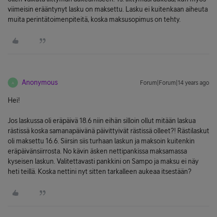
viimeisin erääntynyt lasku on maksettu. Lasku ei kuitenkaan aiheuta
muita perintätoimenpiteitä, koska maksusopimus on tehty.
Anonymous
Forum|Forum|14 years ago
A
Hei!
Jos laskussa oli eräpäivä 18.6 niin eihän silloin ollut mitään laskua
rästissä koska samanapäivänä päivittyivät rästissä olleet?! Rästilaskut
oli maksettu 16.6. Siirsin siis turhaan laskun ja maksoin kuitenkin
eräpäivänsiirrosta. No kävin äsken nettipankissa maksamassa
kyseisen laskun. Valitettavasti pankkini on Sampo ja maksu ei näy
heti teillä. Koska nettini nyt sitten tarkalleen aukeaa itsestään?