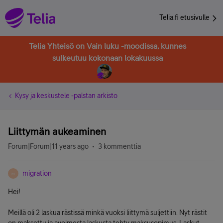
Telia.fi etusivulle
Telia Yhteisö on Vain luku -moodissa, kunnes
sulkeutuu kokonaan lokakuussa
Kysy ja keskustele -palstan arkisto
Liittymän aukeaminen
Forum|Forum|11 years ago
3 kommenttia
migration
M
Hei!
Meillä oli 2 laskua rästissä minkä vuoksi liittymä suljettiin. Nyt rästit