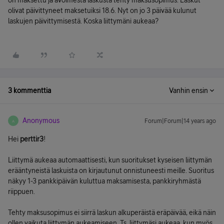
on maksettu ja avoimesta laskusta tehty maksusopimus. Laskut
olivat päivittyneet maksetuiksi 18.6. Nyt on jo 3 päivää kulunut
laskujen päivittymisestä. Koska liittymäni aukeaa?
3 kommenttia
Vanhin ensin
Anonymous
Forum|Forum|14 years ago
A
Hei
perttir3
!
Liittymä aukeaa automaattisesti, kun suoritukset kyseisen liittymän
erääntyneistä laskuista on kirjautunut onnistuneesti meille. Suoritus
näkyy 1-3 pankkipäivän kuluttua maksamisesta, pankkiryhmästä
riippuen.
Tehty maksusopimus ei siirrä laskun alkuperäistä eräpäivää, eikä näin
ollen vaikuta liittymän aukeamiseen. Ts. liittymäsi aukeaa, kun myös