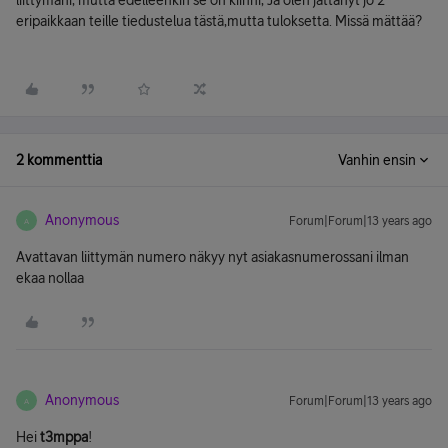
liittymäni, mutta edelleenkin se on kiinni, Ja olen jättänyt jo 2
eripaikkaan teille tiedustelua tästä,mutta tuloksetta. Missä mättää?
2 kommenttia
Vanhin ensin
Anonymous
Forum|Forum|13 years ago
A
Avattavan liittymän numero näkyy nyt asiakasnumerossani ilman
ekaa nollaa
Anonymous
Forum|Forum|13 years ago
A
Hei
t3mppa
!