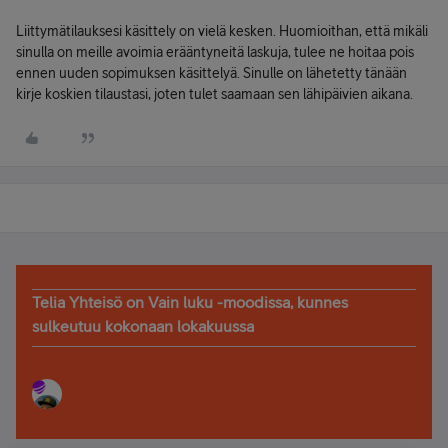
Liittymätilauksesi käsittely on vielä kesken. Huomioithan, että mikäli
sinulla on meille avoimia erääntyneitä laskuja, tulee ne hoitaa pois
ennen uuden sopimuksen käsittelyä. Sinulle on lähetetty tänään
kirje koskien tilaustasi, joten tulet saamaan sen lähipäivien aikana.
Telia Yhteisö on Vain luku -moodissa, kunnes
sulkeutuu kokonaan lokakuussa