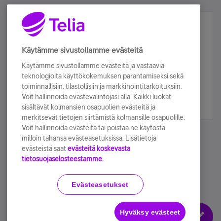
Älä jää paitsi – osallistu ja voita!
Tilaa Telian uutiskirje ja olet mukana arvonnassa.
Käytämme sivustollamme evästeitä
Samalla saat parhaat asiakasedut suoraan
Käytämme sivustollamme evästeitä ja vastaavia
sähköpostiisi.
teknologioita käyttökokemuksen parantamiseksi sekä
toiminnallisiin, tilastollisiin ja markkinointitarkoituksiin.
Voit hallinnoida evästevalintojasi alla. Kaikki luokat
Tilaa nyt
sisältävät kolmansien osapuolien evästeitä ja
merkitsevät tietojen siirtämistä kolmansille osapuolille.
Voit hallinnoida evästeitä tai poistaa ne käytöstä
milloin tahansa evästeasetuksissa. Lisätietoja
evästeistä saat
evästeitä koskevasta
tietosuojaselosteestamme.
Käyttöehdot
Accessibility statement
Evästeasetukset
Hyväksy evästeet
Evästeasetukset