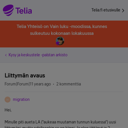
Telia.fi etusivulle
Telia Yhteisö on Vain luku -moodissa, kunnes
sulkeutuu kokonaan lokakuussa
Kysy ja keskustele -palstan arkisto
Liittymän avaus
Forum|Forum|11 years ago
2 kommenttia
migration
M
Hei,
Minulle piti aueta LA ("aukeaa muutaman tunnun kuluessa") uusi