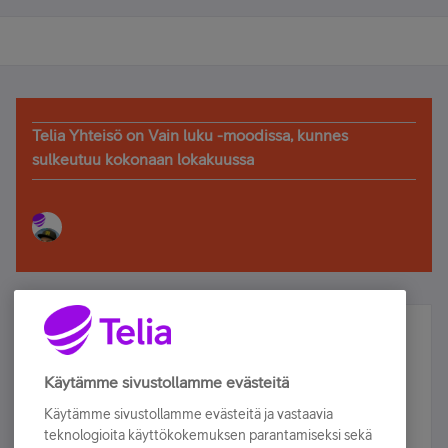
Telia Yhteisö on Vain luku -moodissa, kunnes
sulkeutuu kokonaan lokakuussa
Älä jää paitsi – osallistu ja voita!
Tilaa Telian uutiskirje ja olet mukana arvonnassa.
Käytämme sivustollamme evästeitä
Samalla saat parhaat asiakasedut suoraan
Käytämme sivustollamme evästeitä ja vastaavia
sähköpostiisi.
teknologioita käyttökokemuksen parantamiseksi sekä