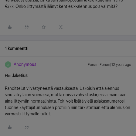
Vahvistusviestissä, jonka sain sähköpostiini lukee kuitenkin 19.90
€/kk. Onko liittymästä jäänyt kenties x-alennus pois vai mitä?
1 kommentti
Anonymous
Forum|Forum|12 years ago
A
Hei
Jaketius
!
Pahoittelut viivästyneestä vastauksesta. Uskoisin että alennus
sinulla kyllä on voimassa, mutta noissa vahvistuskirjeissä mainitaan
aina liittymän normaalihinta. Toki voit lisätä vielä asiakasnumerosi
tuonne käyttäjätunnuksen profiiliin niin tarkistetaan että alennus on
varmasti liittymälle tullut.