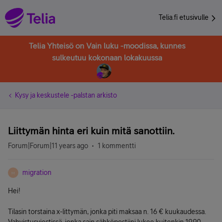
Telia.fi etusivulle
Telia Yhteisö on Vain luku -moodissa, kunnes
sulkeutuu kokonaan lokakuussa
Kysy ja keskustele -palstan arkisto
Liittymän hinta eri kuin mitä sanottiin.
Forum|Forum|11 years ago
1 kommentti
migration
M
Hei!
Tilasin torstaina x-littymän, jonka piti maksaa n. 16 € kuukaudessa.