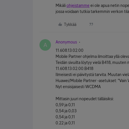
Mikäli
ohjeistamme
ei ole apua netin nope
jossa voidaan tutkia tarkemmin verkon tila
Tykkää
Anonymous
A
11.608.13.02.00
Mobile Partner ohjelma ilmoittaa yllä olev
Teidän sivuilta löytyy vielä B418, muuten
11.608.13.02.00.B418
Ilmeisesti ei päivitystä tarvita. Muutan vi
Huawei/Mobile Partner -asetukset: "Vai
Nyt ensisijaisesti WCDMA
Mittasin juuri nopeudet tälläisiksi:
0,59 ja 0,11
0,54 ja 0,03
0,54 ja 0,11
0.22 ja 0,11