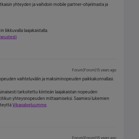
kaisin yhteyden ja vaihdoin mobile partner-ohjelmasta ja
 liikkuvalla laajakaistalla.
opeustesti
Forum|Forum|15 years ago
opeuden vaihteluvälin ja maksiminopeuden paikkakunnallasi.
sinaisesti tarkoitettu kiinteän laajakaistan nopeuden
ettitikun yhteysnopeuden mittaamiseksi. Saamiesi lukemien
hteyttä
Vikapalveluumme
.
Forum|Forum|15 years ago