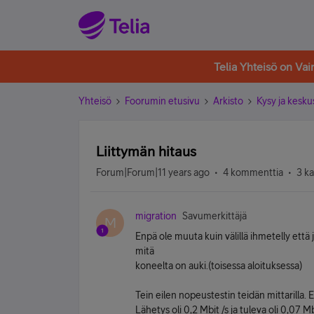
Telia Yhteisö on Va
Yhteisö
Foorumin etusivu
Arkisto
Kysy ja kesku
Liittymän hitaus
Forum|Forum|11 years ago
4 kommenttia
3 k
migration
Savumerkittäjä
M
Enpä ole muuta kuin välillä ihmetelly että 
mitä
koneelta on auki.(toisessa aloituksessa)
Tein eilen nopeustestin teidän mittarilla. 
Lähetys oli 0,2 Mbit /s ja tuleva oli 0,07 Mb