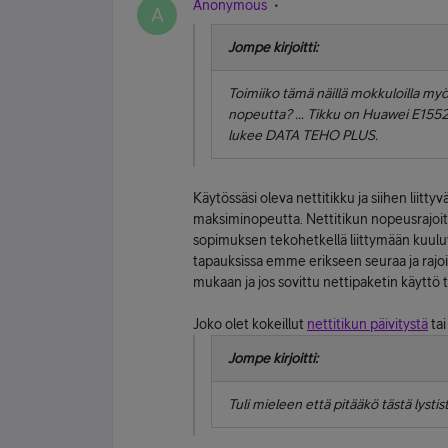
Anonymous
A
Jompe kirjoitti:
Toimiiko tämä näillä mokkuloilla myö
nopeutta? ... Tikku on Huawei E1552 
lukee DATA TEHO PLUS.
Käytössäsi oleva nettitikku ja siihen liitty
maksiminopeutta. Nettitikun nopeusrajoitus
sopimuksen tekohetkellä liittymään kuulu
tapauksissa emme erikseen seuraa ja rajoi
mukaan ja jos sovittu nettipaketin käyttö t
Joko olet kokeillut
nettitikun päivitystä
ta
Jompe kirjoitti:
Tuli mieleen että pitääkö tästä lysti