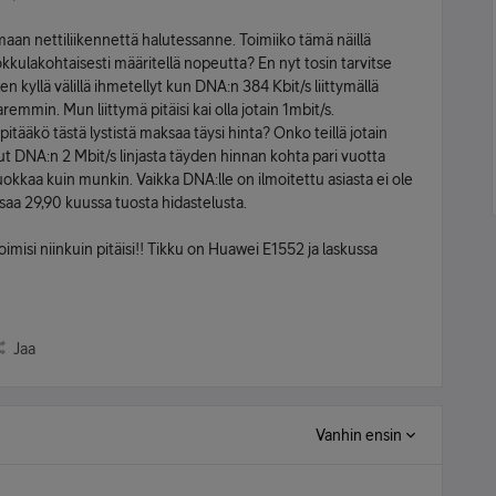
amaan nettiliikennettä halutessanne. Toimiiko tämä näillä
kkulakohtaisesti määritellä nopeutta? En nyt tosin tarvitse
 kyllä välillä ihmetellyt kun DNA:n 384 Kbit/s liittymällä
remmin. Mun liittymä pitäisi kai olla jotain 1mbit/s.
 pitääkö tästä lystistä maksaa täysi hinta? Onko teillä jotain
t DNA:n 2 Mbit/s linjasta täyden hinnan kohta pari vuotta
kkaa kuin munkin. Vaikka DNA:lle on ilmoitettu asiasta ei ole
saa 29,90 kuussa tuosta hidastelusta.
imisi niinkuin pitäisi!! Tikku on Huawei E1552 ja laskussa
Jaa
Vanhin ensin