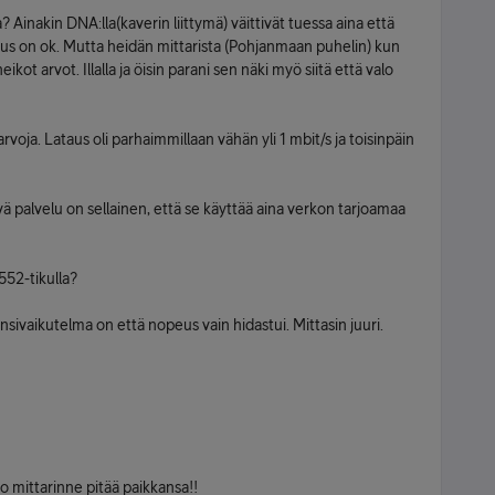
Ainakin DNA:lla(kaverin liittymä) väittivät tuessa aina että
s on ok. Mutta heidän mittarista (Pohjanmaan puhelin) kun
heikot arvot. Illalla ja öisin parani sen näki myö siitä että valo
oja. Lataus oli parhaimmillaan vähän yli 1 mbit/s ja toisinpäin
tyvä palvelu on sellainen, että se käyttää aina verkon tarjoamaa
552-tikulla?
nsivaikutelma on että nopeus vain hidastui. Mittasin juuri.
uo mittarinne pitää paikkansa!!