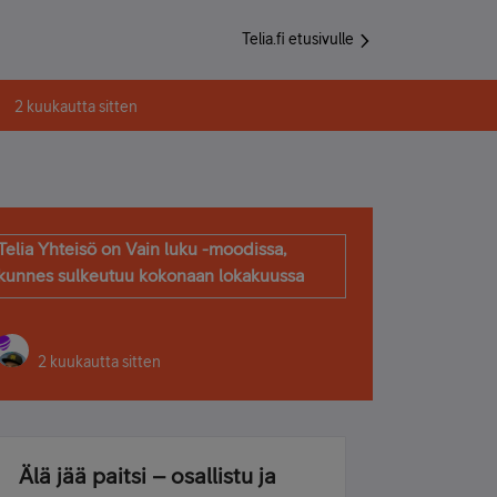
Telia.fi etusivulle
2 kuukautta sitten
Telia Yhteisö on Vain luku -moodissa,
kunnes sulkeutuu kokonaan lokakuussa
2 kuukautta sitten
Älä jää paitsi – osallistu ja