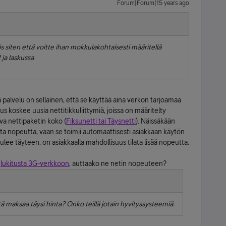
Forum|Forum|15 years ago
s siten että voitte ihan mokkulakohtaisesti määritellä
ja laskussa
vä palvelu on sellainen, että se käyttää aina verkon tarjoamaa
 koskee uusia nettitikkuliittymiä, joissa on määritelty
va nettipaketin koko (
Fiksunetti tai Täysnetti
). Näissäkään
ta nopeutta, vaan se toimii automaattisesti asiakkaan käytön
ulee täyteen, on asiakkaalla mahdollisuus tilata lisää nopeutta.
i
lukitusta 3G-verkkoon
, auttaako ne netin nopeuteen?
stä maksaa täysi hinta? Onko teillä jotain hyvityssysteemiä.