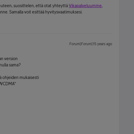
uteen, suosittelen, että otat yhteyttä
Vikapalveluumme
,
nne. Samalla voit esittää hyvitysvaatimuksesi.
Forum|Forum|15 years ago
an version
 mulla sama?
elä ohjeiden mukaisesti
n WCDMA"