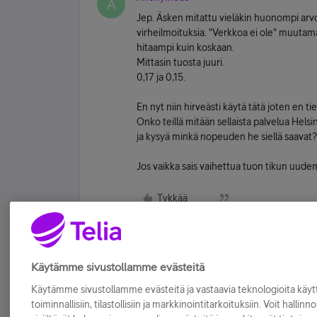
A
Jep. Äsken mitattu vieläkin huonompi arvo
virheilmoituksia. "Verkkoa ei ole" muutama
hitaampi kuin koskaan.
Mittasin tuosta juuri.
0,17 ja 0,15.
En nyt niin hirveästi käytä tätä joten en t
Onko teillä mitään sellaista palvelua Hels
ja kysyä minkä nopeuden he siellä saavat
Jos vaikka sais vaihettua tuon tikun uude
Tykkää
Käytämme sivustollamme evästeitä
Käytämme sivustollamme evästeitä ja vastaavia teknologioita kä
toiminnallisiin, tilastollisiin ja markkinointitarkoituksiin. Voit hallinn