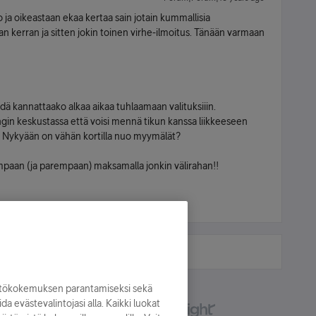
 ja oikeastaan ekaa kertaa sain jotain kummallisia
n kerran ja sitten jokin toinen virhe-ilmoitus. Tänään varmaan
iedä kannattaako alkaa aikaa tuhlaamaan valituksiiin.
ingin keskustassa että voisi mennä tikun kanssa liikkeeseen
? Nykyään on vähän kortilla nuo myymälät?
mpaan (ja parempaan) maksamalla jonkin välirahan!!
yttökokemuksen parantamiseksi sekä
oida evästevalintojasi alla. Kaikki luokat