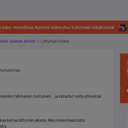
in luku -moodissa, kunnes sulkeutuu kokonaan lokakuussa
stele -palstan arkisto
Liittymän hitaus
atselukertaa
jotenkin tahmaisen tuntuinen ... ja katsellut noita yhteyksiä
Ekaa kertaa liittymän aikana. Aika masentava tulos.
it/s.