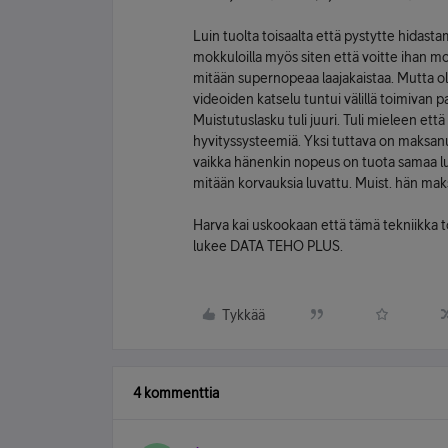
Luin tuolta toisaalta että pystytte hidast
mokkuloilla myös siten että voitte ihan mo
mitään supernopeaa laajakaistaa. Mutta olen
videoiden katselu tuntui välillä toimivan pa
Muistutuslasku tuli juuri. Tuli mieleen että
hyvityssysteemiä. Yksi tuttava on maksanu
vaikka hänenkin nopeus on tuota samaa luo
mitään korvauksia luvattu. Muist. hän mak
Harva kai uskookaan että tämä tekniikka to
lukee DATA TEHO PLUS.
Tykkää
4 kommenttia