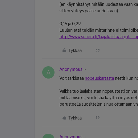
(en käynnistänyt mitään uudestaa vaan kat
sitten yhteys päälle uudestaan)
0,15 ja 0,29
Luulen että teidän mittarinne ei toimi oikein
http://www.sonera.fi/laajakaista/laajak ... 
Tykkää
Anonymous
A
Voit tarkistaa
nopeuskartasta
nettitikun n
Vaikka tuo laajakaistan nopeustesti on var
mittaamiseksi, voi testiä käyttää myös n
perusteella suosittelen sinua ottamaan y
Tykkää
Anonymous