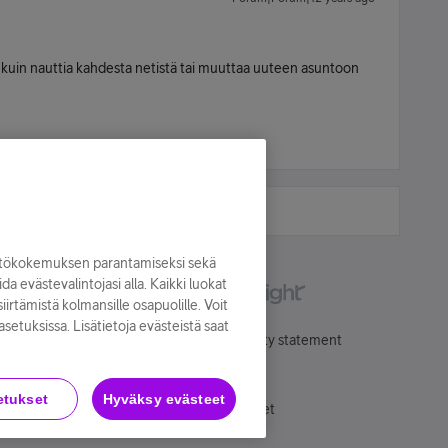
le kuin nauttia kahdesta netistä tai muuttaa uuteen asuntoon
yttökokemuksen parantamiseksi sekä
oida evästevalintojasi alla. Kaikki luokat
irtämistä kolmansille osapuolille. Voit
asetuksissa. Lisätietoja evästeistä saat
Käyttöehdot
Accessibility statement
etukset
Hyväksy evästeet
Evästeasetukset