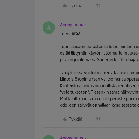
Tykkää
Anonymous
A
Terve
mts
!
Tuon lauseen perusteella tulee mieleen esi
estää liittymän käytön, ulkomaille muutt
jolla on jo olemassa Soneran kiinteä laajak
Taloyhtiössä voi toimia kerrallaan useamp
kiinteistösopimuksen valitsemansa operaatt
Kiinteistösopimus mahdollistaa edullisem
"veloitukseton". Tietenkin tämä näkyy yh
Mutta siltikään tämä ei ole peruste purka
edelleen säilyvät ennallaan kyseisessä tal
Tykkää
Anonymous