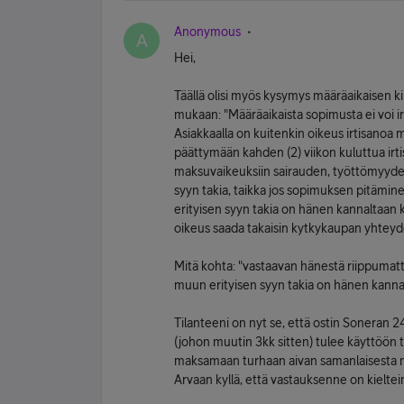
Anonymous
A
Hei,
Täällä olisi myös kysymys määräaikaisen ki
mukaan: "Määräaikaista sopimusta ei voi
Asiakkaalla on kuitenkin oikeus irtisanoa
päättymään kahden (2) viikon kuluttua irt
maksuvaikeuksiin sairauden, työttömyyde
syyn takia, taikka jos sopimuksen pitämi
erityisen syyn takia on hänen kannaltaan 
oikeus saada takaisin kytkykaupan yhteyde
Mitä kohta: "vastaavan hänestä riippumat
muun erityisen syyn takia on hänen kanna
Tilanteeni on nyt se, että ostin Soneran 2
(johon muutin 3kk sitten) tulee käyttöön ta
maksamaan turhaan aivan samanlaisesta ne
Arvaan kyllä, että vastauksenne on kieltei