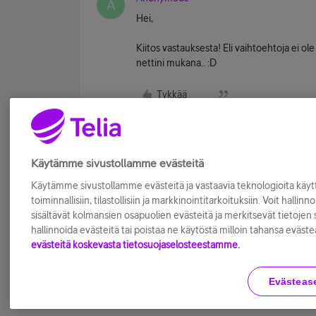
A
Hei,
Kiitos vastauksesta! Eli vaihtoehtoja ei o
nettini mukana.. :D
Tykkää
Käytämme sivustollamme evästeitä
Käytämme sivustollamme evästeitä ja vastaavia teknologioita kä
toiminnallisiin, tilastollisiin ja markkinointitarkoituksiin. Voit hallinn
sisältävät kolmansien osapuolien evästeitä ja merkitsevät tietojen si
hallinnoida evästeitä tai poistaa ne käytöstä milloin tahansa eväste
evästeitä koskevasta tietosuojaselosteestamme.
Evästeas