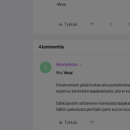
-Vesa
Tykkää
4 kommenttia
Anonymous
A
Moi
Vesa
!
Irtisanomiset pitää hoitaa aina puhelimits
sopimus kiinteästä laajakaistasta, sitä ei 
Sähköpostin siirtäminen kiinteästä laajaka
tällöin palvelusta peritään parin euron k
Tykkää