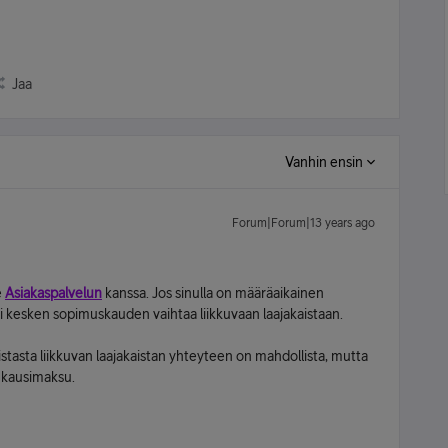
Jaa
Vanhin ensin
Forum|Forum|13 years ago
e
Asiakaspalvelun
kanssa. Jos sinulla on määräaikainen
voi kesken sopimuskauden vaihtaa liikkuvaan laajakaistaan.
istasta liikkuvan laajakaistan yhteyteen on mahdollista, mutta
uukausimaksu.