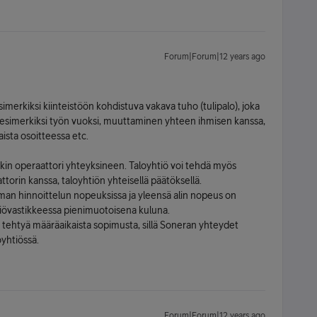
Forum|Forum|12 years ago
merkiksi kiinteistöön kohdistuva vakava tuho (tulipalo), joka
o esimerkiksi työn vuoksi, muuttaminen yhteen ihmisen kanssa,
aista osoitteessa etc.
ikin operaattori yhteyksineen. Taloyhtiö voi tehdä myös
orin kanssa, taloyhtiön yhteisellä päätöksellä.
man hinnoittelun nopeuksissa ja yleensä alin nopeus on
tiövastikkeessa pienimuotoisena kuluna.
a tehtyä määräaikaista sopimusta, sillä Soneran yhteydet
oyhtiössä.
Forum|Forum|12 years ago