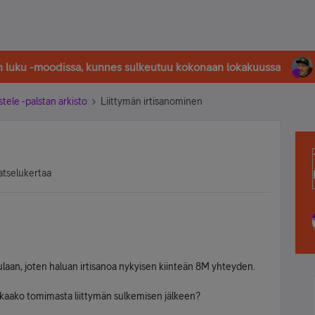
in luku -moodissa, kunnes sulkeutuu kokonaan lokakuussa
stele -palstan arkisto
Liittymän irtisanominen
atselukertaa
laan, joten haluan irtisanoa nykyisen kiinteän 8M yhteyden.
kkaako tomimasta liittymän sulkemisen jälkeen?