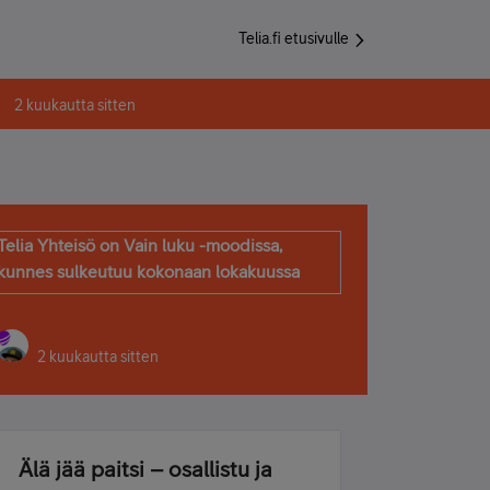
Telia.fi etusivulle
2 kuukautta sitten
Telia Yhteisö on Vain luku -moodissa,
kunnes sulkeutuu kokonaan lokakuussa
2 kuukautta sitten
Älä jää paitsi – osallistu ja