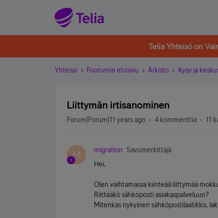
Telia Yhteisö on Va
Yhteisö
Foorumin etusivu
Arkisto
Kysy ja kesku
Liittymän irtisanominen
Forum|Forum|11 years ago
4 kommenttia
11 k
migration
Savumerkittäjä
M
Hei,
Olen vaihtamassa kiinteää liittymää mokku
Riittääkö sähköposti asiakaspalveluun?
Mitenkäs nykyinen sähköpostilaatikko, la