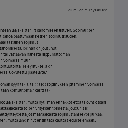
Forum|Forum|12 years ago
inteän laajakaistan irtisanomiseen liittyen. Sopimuksen
 irtisanoa päättymään kesken sopimuskauden.
 määräaikainen sopimus
isanomisesta, jos hän on joutunut
n tai vastaavan hänestä riippumattoman
nen voimassa muun
kohtuutonta. Teleyrityksellä on
ssä luovutettu päätelaite."
toman syyn takia, taikka jos sopimuksen pitäminen voimassa
ltaan kohtuutonta." käsittää?
4kk laajakaistan, mutta nyt ilman ennakkotietoa taloyhtiössäni
lolaajakaista toisen yrityksen toimesta, joudun siis
ttiyhteydestä jos määräaikaista sopimustani ei voi purkaa.
nen, mutta lähdin nyt ensin tätä kautta tiedustelemaan..