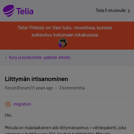
Telia.fi etusivulle
Telia Yhteisö on Vain luku -moodissa, kunnes
sulkeutuu kokonaan lokakuussa
Kysy ja keskustele -palstan arkisto
Liittymän irtisanominen
Forum|Forum|11 years ago
3 kommenttia
migration
M
Hei,
Minulla on määräaikainen ads-liittymäsopimus + viihdepaketti, joka