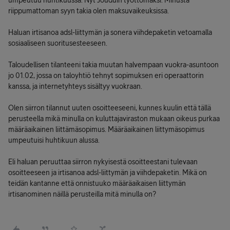
umpeutuu huhtikuussa. Nyt Jouduin työttömäksi. Minusta
riippumattoman syyn takia olen maksuvaikeuksissa.
Haluan irtisanoa adsl-liittymän ja sonera viihdepaketin vetoamalla
sosiaaliseen suoritusesteeseen.
Taloudellisen tilanteeni takia muutan halvempaan vuokra-asuntoon
jo 01.02, jossa on taloyhtiö tehnyt sopimuksen eri operaattorin
kanssa, ja internetyhteys sisältyy vuokraan.
Olen siirron tilannut uuten osoitteeseeni, kunnes kuulin että tällä
perusteella mikä minulla on kuluttajaviraston mukaan oikeus purkaa
määräaikainen liittämäsopimus. Määräaikainen liittymäsopimus
umpeutuisi huhtikuun alussa.
Eli haluan peruuttaa siirron nykyisestä osoitteestani tulevaan
osoitteeseen ja irtisanoa adsl-liittymän ja viihdepaketin. Mikä on
teidän kantanne että onnistuuko määräaikaisen liittymän
irtisanominen näillä perusteilla mitä minulla on?