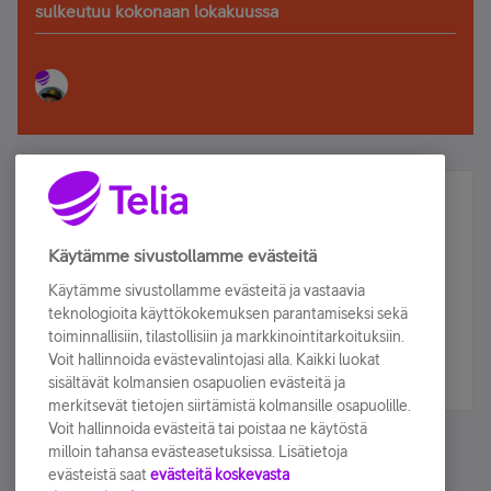
sulkeutuu kokonaan lokakuussa
Älä jää paitsi – osallistu ja voita!
Tilaa Telian uutiskirje ja olet mukana arvonnassa.
Käytämme sivustollamme evästeitä
Samalla saat parhaat asiakasedut suoraan
Käytämme sivustollamme evästeitä ja vastaavia
sähköpostiisi.
teknologioita käyttökokemuksen parantamiseksi sekä
toiminnallisiin, tilastollisiin ja markkinointitarkoituksiin.
Voit hallinnoida evästevalintojasi alla. Kaikki luokat
Tilaa nyt
sisältävät kolmansien osapuolien evästeitä ja
merkitsevät tietojen siirtämistä kolmansille osapuolille.
Voit hallinnoida evästeitä tai poistaa ne käytöstä
milloin tahansa evästeasetuksissa. Lisätietoja
evästeistä saat
evästeitä koskevasta