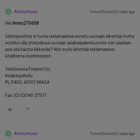
Anonymous
Forum|Forum|12 years ago
A
Hei
immu270658
Sähköpostitse ei tuota reklamaatioa onnistu suoraan lähettää mutta
voisitko olla yhteydessä suoraan asiakaspalveluumme niin saadaan
asia sitä kautta liikkeelle? Voit myös lähettää reklamaation
kirjallisena osoitteeseen:
TeliaSonera Finland Oyj
Asiakaspalvelu
PL 0400, 65101 VAASA
Fax: (0) 02040 27571
Anonymous
Forum|Forum|12 years ago
A