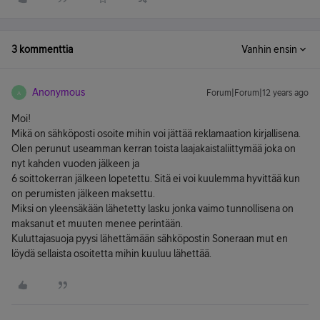
3 kommenttia
Vanhin ensin
Anonymous
Forum|Forum|12 years ago
A
Moi!
Mikä on sähköposti osoite mihin voi jättää reklamaation kirjallisena.
Olen perunut useamman kerran toista laajakaistaliittymää joka on
nyt kahden vuoden jälkeen ja
6 soittokerran jälkeen lopetettu. Sitä ei voi kuulemma hyvittää kun
on perumisten jälkeen maksettu.
Miksi on yleensäkään lähetetty lasku jonka vaimo tunnollisena on
maksanut et muuten menee perintään.
Kuluttajasuoja pyysi lähettämään sähköpostin Soneraan mut en
löydä sellaista osoitetta mihin kuuluu lähettää.