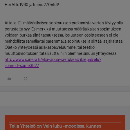
Hei Atte1980 ja Immu270658!
Attelle: Eli määräaikaisen sopimuksen purkamista varten täytyy olla
perusteltu syy. Esimerkiksi muuttaessa määräaikaisen sopimuksen
voidaan purkaa siinä tapauksessa, jos uuteen osoitteeseen ei ole
mahdollista samalla/tai paremmalla sopimuksella siirtää laajakaistaa.
Oletko yhteydessä asiakaspalveluumme, tai teetkö
muuttoilmoituksen tätä kautta, niin olemme sinuun yhteydessä:
http://www.sonera.fi/etsi+apua+ja+tukea#itsepalvelu?
someid=some3827
Telia Yhteisö on Vain luku -moodissa, kunnes