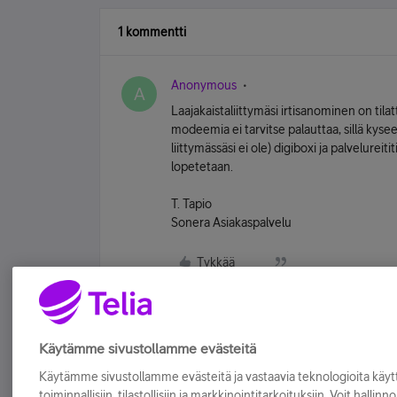
1 kommentti
Anonymous
A
Laajakaistaliittymäsi irtisanominen on tila
modeemia ei tarvitse palauttaa, sillä kysee
liittymässäsi ei ole) digiboxi ja palvelurei
lopetetaan.
T. Tapio
Sonera Asiakaspalvelu
Tykkää
Käytämme sivustollamme evästeitä
Käytämme sivustollamme evästeitä ja vastaavia teknologioita kä
toiminnallisiin, tilastollisiin ja markkinointitarkoituksiin. Voit hallinn