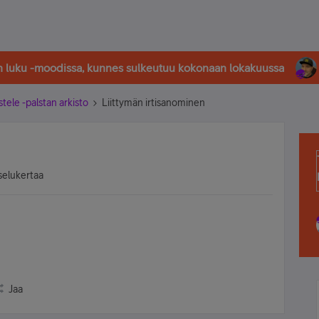
in luku -moodissa, kunnes sulkeutuu kokonaan lokakuussa
stele -palstan arkisto
Liittymän irtisanominen
selukertaa
Jaa