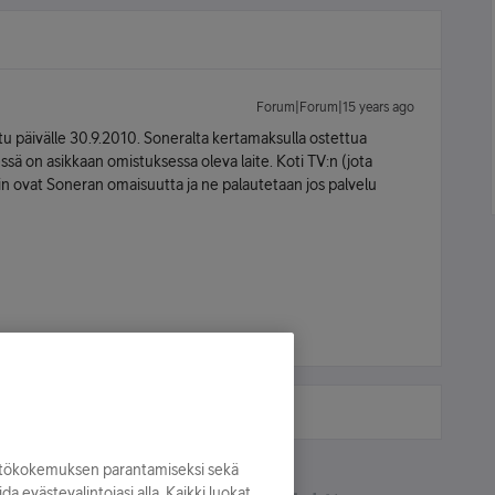
Forum|Forum|15 years ago
ttu päivälle 30.9.2010. Soneralta kertamaksulla ostettua
ssä on asikkaan omistuksessa oleva laite. Koti TV:n (jota
titin ovat Soneran omaisuutta ja ne palautetaan jos palvelu
yttökokemuksen parantamiseksi sekä
oida evästevalintojasi alla. Kaikki luokat