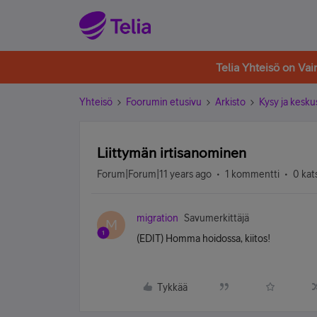
Telia Yhteisö on Va
Yhteisö
Foorumin etusivu
Arkisto
Kysy ja kesku
Liittymän irtisanominen
Forum|Forum|11 years ago
1 kommentti
0 kat
migration
Savumerkittäjä
M
(EDIT) Homma hoidossa, kiitos!
Tykkää