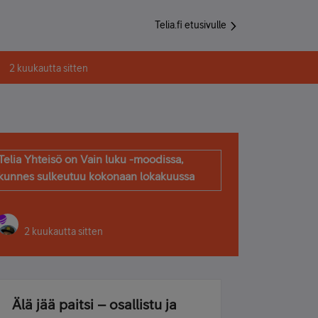
Telia.fi etusivulle
2 kuukautta sitten
Telia Yhteisö on Vain luku -moodissa,
kunnes sulkeutuu kokonaan lokakuussa
2 kuukautta sitten
Älä jää paitsi – osallistu ja