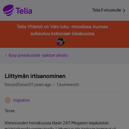
Telia.fi etusivulle
Telia Yhteisö on Vain luku -moodissa, kunnes
sulkeutuu kokonaan lokakuussa
Kysy ja keskustele -palstan arkisto
Liittymän irtisanominen
Forum|Forum|11 years ago
1 kommentti
migration
M
Terve.
Viimevuoden heinäkuussa tilasin 24/1 Megasen laajakaistan