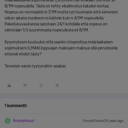
määräaikasella sopimuksella. Liittymä ei ole koskaan toiminut yli
8/1M nopeudella. Tästä on tehty vikailmoitus kaksikin kertaa.
Nopeus on normaalisti 6-7/1M mutta nyt huomasin että viimeisen
viikon aikana modeemi ei kättele kuin n.4/1M nopeudella.
Palvelukuvauksessa sanotaan 24/1 kohdalla että nopeus on
vähintään 1/3 suurimmasta nopeudesta eli 8/1M.
Kysymykseni kuuluukin että saanko irtisanottua määräaikaisen
sopimukseni ILMAN loppuajan maksujen maksua sillä perusteella
etteivät ehdot täyty?
Terveisin varsin tyytymätön asiakas.
1 kommentti
Anonymous
Forum|Forum|15 years ago
A