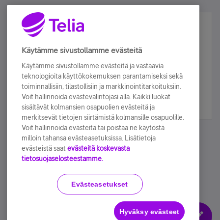
Älä jää paitsi – osallistu ja voita!
Tilaa Telian uutiskirje ja olet mukana arvonnassa.
Käytämme sivustollamme evästeitä
Samalla saat parhaat asiakasedut suoraan
Käytämme sivustollamme evästeitä ja vastaavia
sähköpostiisi.
teknologioita käyttökokemuksen parantamiseksi sekä
toiminnallisiin, tilastollisiin ja markkinointitarkoituksiin.
Voit hallinnoida evästevalintojasi alla. Kaikki luokat
Tilaa nyt
sisältävät kolmansien osapuolien evästeitä ja
merkitsevät tietojen siirtämistä kolmansille osapuolille.
Voit hallinnoida evästeitä tai poistaa ne käytöstä
milloin tahansa evästeasetuksissa. Lisätietoja
evästeistä saat
evästeitä koskevasta
tietosuojaselosteestamme.
Käyttöehdot
Accessibility statement
Evästeasetukset
Hyväksy evästeet
Evästeasetukset