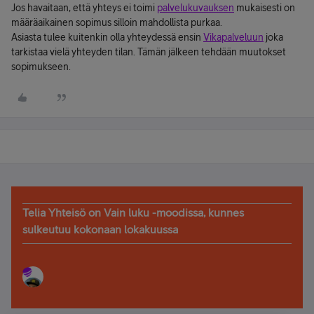
Jos havaitaan, että yhteys ei toimi
palvelukuvauksen
mukaisesti on
määräaikainen sopimus silloin mahdollista purkaa.
Asiasta tulee kuitenkin olla yhteydessä ensin
Vikapalveluun
joka
tarkistaa vielä yhteyden tilan. Tämän jälkeen tehdään muutokset
sopimukseen.
Telia Yhteisö on Vain luku -moodissa, kunnes
sulkeutuu kokonaan lokakuussa