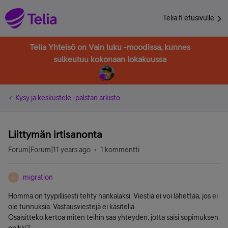
Telia.fi etusivulle
Telia Yhteisö on Vain luku -moodissa, kunnes
sulkeutuu kokonaan lokakuussa
Kysy ja keskustele -palstan arkisto
Liittymän irtisanonta
Forum|Forum|11 years ago
1 kommentti
migration
M
Homma on tyypillisesti tehty hankalaksi. Viestiä ei voi lähettää, jos ei
ole tunnuksia. Vastausviestejä ei käsitellä.
Osaisitteko kertoa miten teihin saa yhteyden, jotta saisi sopimuksen