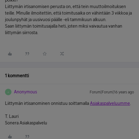
poikki?
Liittymän irtisanomisen perusta on, että tein muuttoilmoituksen
teille. Minulle ilmoitettiin, että toimitusaika on vähintään 3 viikkoa ja
joulunpyhät ja uusivuosi päälle -eli tammikuun alkuun.
Saan liittymän toimitusajalla heti, joten miksi vaivautua vanhan
liittymän siirrosta.
1 kommentti
Anonymous
Forum|Forum|16 years ago
A
Liittymän irtisanominen onnistuu soittamalla
Asiakaspalveluumme
.
T. Lauri
Sonera Asiakaspalvelu