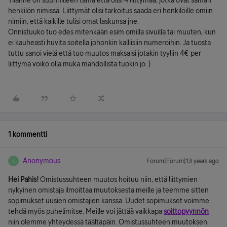
Tilanne on suunnilleen tämä että olisi 4 liittymää, jotka ovat saman
henkilön nimissä. Liittymät olisi tarkoitus saada eri henkilöille omiin
nimiin, että kaikille tulisi omat laskunsa jne.
Onnistuuko tuo edes mitenkään esim omilla sivuilla tai muuten, kun
ei kauheasti huvita soitella johonkin kalliisiin numeroihin. Ja tuosta
tuttu sanoi vielä että tuo muutos maksaisi jotakin tyyliin 4€ per
liittymä voiko olla muka mahdollista tuokin jo :)
1 kommentti
Anonymous
Forum|Forum|13 years ago
A
Hei Pahis!
Omistussuhteen muutos hoituu niin, että liittymien
nykyinen omistaja ilmoittaa muutoksesta meille ja teemme sitten
sopimukset uusien omistajien kanssa. Uudet sopimukset voimme
tehdä myös puhelimitse. Meille voi jättää vaikkapa
soittopyynnön
niin olemme yhteydessä täältäpäin. Omistussuhteen muutoksen