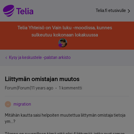
Telia.fi etusivulle
Telia Yhteisö on Vain luku -moodissa, kunnes
sulkeutuu kokonaan lokakuussa
Kysy ja keskustele -palstan arkisto
Liittymän omistajan muutos
Forum|Forum|11 years ago
1 kommentti
migration
M
Mitähän kautta saisi helpoiten muutettua liittymän omistaja tietoja
ym...?