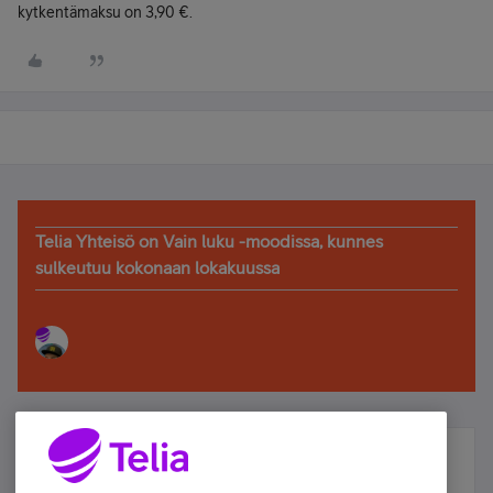
kytkentämaksu on 3,90 €.
Telia Yhteisö on Vain luku -moodissa, kunnes
sulkeutuu kokonaan lokakuussa
Älä jää paitsi – osallistu ja voita!