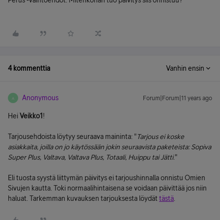
Perus -vaihtoehdot. Mitenköhän tuo päivitys siis onnistuu?
4 kommenttia
Vanhin ensin
Anonymous
Forum|Forum|11 years ago
A
Hei
Veikko1
!
Tarjousehdoista löytyy seuraava maininta: "
Tarjous ei koske
asiakkaita, joilla on jo käytössään jokin seuraavista paketeista: Sopiva
Super Plus, Valtava, Valtava Plus, Totaali, Huippu tai Jätti
."
Eli tuosta syystä liittymän päivitys ei tarjoushinnalla onnistu Omien
Sivujen kautta. Toki normaalihintaisena se voidaan päivittää jos niin
haluat. Tarkemman kuvauksen tarjouksesta löydät
tästä
.