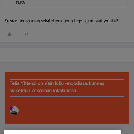
asap!
Saisiko tämän asian selvitettyä ennen tarjouksen päättymistä?
Telia Yhteisö on Vain luku -moodissa, kunnes
sulkeutuu kokonaan lokakuussa