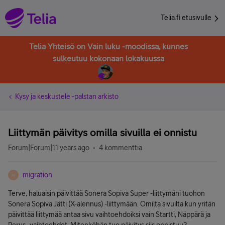
Telia.fi etusivulle
Telia Yhteisö on Vain luku -moodissa, kunnes
sulkeutuu kokonaan lokakuussa
Kysy ja keskustele -palstan arkisto
Liittymän päivitys omilla sivuilla ei onnistu
Forum|Forum|11 years ago
4 kommenttia
migration
M
Terve, haluaisin päivittää Sonera Sopiva Super -liittymäni tuohon
Sonera Sopiva Jätti (X-alennus) -liittymään. Omilta sivuilta kun yritän
päivittää liittymää antaa sivu vaihtoehdoiksi vain Startti, Näppärä ja