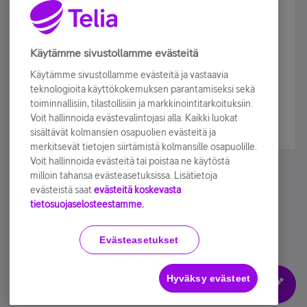
Älä jää paitsi – osallistu ja voita!
Tilaa Telian uutiskirje ja olet mukana arvonnassa.
Käytämme sivustollamme evästeitä
Samalla saat parhaat asiakasedut suoraan
Käytämme sivustollamme evästeitä ja vastaavia
sähköpostiisi.
teknologioita käyttökokemuksen parantamiseksi sekä
toiminnallisiin, tilastollisiin ja markkinointitarkoituksiin.
Voit hallinnoida evästevalintojasi alla. Kaikki luokat
Tilaa nyt
sisältävät kolmansien osapuolien evästeitä ja
merkitsevät tietojen siirtämistä kolmansille osapuolille.
Voit hallinnoida evästeitä tai poistaa ne käytöstä
milloin tahansa evästeasetuksissa. Lisätietoja
evästeistä saat
evästeitä koskevasta
tietosuojaselosteestamme.
Käyttöehdot
Accessibility statement
Evästeasetukset
Hyväksy evästeet
Evästeasetukset