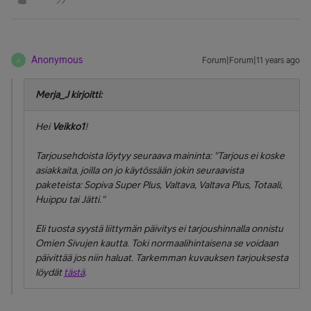
Anonymous
Forum|Forum|11 years ago
A
Merja_J kirjoitti:
Hei
Veikko1
!
Tarjousehdoista löytyy seuraava maininta: "
Tarjous ei koske
asiakkaita, joilla on jo käytössään jokin seuraavista
paketeista: Sopiva Super Plus, Valtava, Valtava Plus, Totaali,
Huippu tai Jätti
."
Eli tuosta syystä liittymän päivitys ei tarjoushinnalla onnistu
Omien Sivujen kautta. Toki normaalihintaisena se voidaan
päivittää jos niin haluat. Tarkemman kuvauksen tarjouksesta
löydät
tästä
.