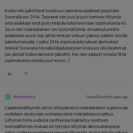
Koska näin pakottavat koukkuun saamansa asiakkaat pysymään
Soneralla sen 24 kk. Tarjoavat vain juuri ja juuri toimivan liittymän
jotta asiakkaat eivät pysty helpolla luikertelemaan sopimuksesta irti.
Jos ei olisi määräaikainen niin tyytymättömät, eli valveutuneista
asiakkaista suurin osa, lähtisi renkaat vinkuen pakoon jollekin muulle
palveluntarjoalle. Lisäksi 24 kk sopimuksella tulevat alennukset
tekevät Sonerasta hinnalla kilpailukykyisen koska jos olisi listahinnat
niin jäisivät todennäköisesti jalkoihin. Itse olen päässyt omasta 18 kk
sopimuksesta onneksi juuri eroon. :)
Anonymous
Forum|Forum|16 years ago
A
Laajakaistaliittymän siirron yhteydessä ei määräaikainen sopimus ala
uudelleen alusta vaan voimassa oleva määräaikaisuus jatkuu.
Liittymän hinta uudessa osoitteessa määräytyy osoitteen
normaalihinnan mukaan eli nykyisen liittymän alennuskampanja
siirtyy uudessa osoitteessa olevaan liittymään, mutta laskulla näkyvä