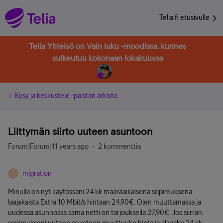
Telia.fi etusivulle
Telia Yhteisö on Vain luku -moodissa, kunnes
sulkeutuu kokonaan lokakuussa
Kysy ja keskustele -palstan arkisto
Liittymän siirto uuteen asuntoon
Forum|Forum|11 years ago
2 kommenttia
migration
M
Minulla on nyt käytössäni 24 kk määräaikaisena sopimuksena
laajakaista Extra 10 Mbit/s hintaan 24,90€. Olen muuttamassa ja
uudessa asunnossa sama netti on tarjouksella 27,90€. Jos siirrän