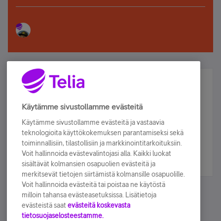
Älä jää paitsi – osallistu ja voita!
Tilaa Telian uutiskirje ja olet mukana arvonnassa.
Käytämme sivustollamme evästeitä
Samalla saat parhaat asiakasedut suoraan
Käytämme sivustollamme evästeitä ja vastaavia
sähköpostiisi.
teknologioita käyttökokemuksen parantamiseksi sekä
toiminnallisiin, tilastollisiin ja markkinointitarkoituksiin.
Voit hallinnoida evästevalintojasi alla. Kaikki luokat
Tilaa nyt
sisältävät kolmansien osapuolien evästeitä ja
merkitsevät tietojen siirtämistä kolmansille osapuolille.
Voit hallinnoida evästeitä tai poistaa ne käytöstä
milloin tahansa evästeasetuksissa. Lisätietoja
evästeistä saat
evästeitä koskevasta
tietosuojaselosteestamme.