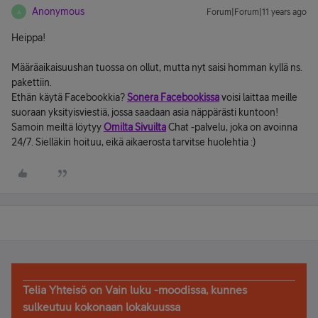
Anonymous
Forum|Forum|11 years ago
A
Heippa!
Määräaikaisuushan tuossa on ollut, mutta nyt saisi homman kyllä ns.
pakettiin.
Ethän käytä Facebookkia?
Sonera Facebookissa
voisi laittaa meille
suoraan yksityisviestiä, jossa saadaan asia näppärästi kuntoon!
Samoin meiltä löytyy
Omilta Sivuilta
Chat -palvelu, joka on avoinna
24/7. Sielläkin hoituu, eikä aikaerosta tarvitse huolehtia :)
Telia Yhteisö on Vain luku -moodissa, kunnes
sulkeutuu kokonaan lokakuussa