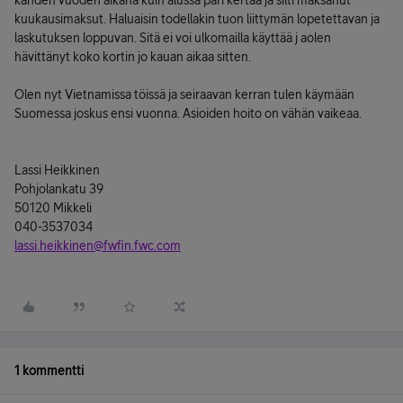
kahden vuoden aikana kuin alussa pari kertaa ja silti maksanut
kuukausimaksut. Haluaisin todellakin tuon liittymän lopetettavan ja
laskutuksen loppuvan. Sitä ei voi ulkomailla käyttää j aolen
hävittänyt koko kortin jo kauan aikaa sitten.
Olen nyt Vietnamissa töissä ja seiraavan kerran tulen käymään
Suomessa joskus ensi vuonna. Asioiden hoito on vähän vaikeaa.
Lassi Heikkinen
Pohjolankatu 39
50120 Mikkeli
040-3537034
lassi.heikkinen@fwfin.fwc.com
1 kommentti