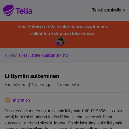
Telia.fi etusivulle
Telia Yhteisö on Vain luku -moodissa, kunnes
sulkeutuu kokonaan lokakuussa
Kysy ja keskustele -palstan arkisto
Liittymän sulkeminen
Forum|Forum|11 years ago
1 kommentti
migration
M
Olin kesällä Suomessa ja irtisanoin liittymäni 040 1791596 (Liikkuva
netti) henkilökohtaisesti teidän Mikkelin toimipisteessä. Tässä
kuussa se ilmeisesti oikeasti loppuu. En ole käyttänyt koko liittymää