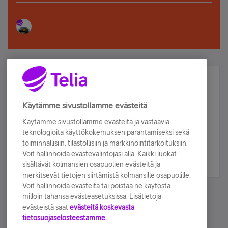
Älä jää paitsi – osallistu ja voita!
Tilaa Telian uutiskirje ja olet mukana arvonnassa.
Käytämme sivustollamme evästeitä
Samalla saat parhaat asiakasedut suoraan
Käytämme sivustollamme evästeitä ja vastaavia
sähköpostiisi.
teknologioita käyttökokemuksen parantamiseksi sekä
toiminnallisiin, tilastollisiin ja markkinointitarkoituksiin.
Voit hallinnoida evästevalintojasi alla. Kaikki luokat
Tilaa nyt
sisältävät kolmansien osapuolien evästeitä ja
merkitsevät tietojen siirtämistä kolmansille osapuolille.
Voit hallinnoida evästeitä tai poistaa ne käytöstä
milloin tahansa evästeasetuksissa. Lisätietoja
evästeistä saat
evästeitä koskevasta
tietosuojaselosteestamme.