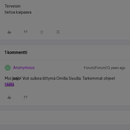
Terveisin
tietoa kaipaava
1 kommentti
Anonymous
Forum|Forum|12 years ago
A
Moi
jaajo
! Voit sulkea liittymä Omilla Sivuilla. Tarkemmat ohjeet
täällä
.