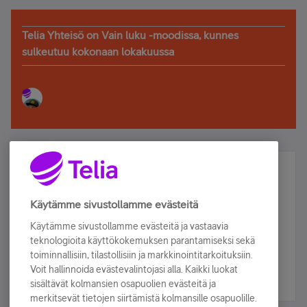
Telia Yhteisö on Vain luku -moodissa, kunnes
sulkeutuu kokonaan lokakuussa
Älä jää paitsi – osallistu ja voita!
Tilaa Telian uutiskirje ja olet mukana arvonnassa.
Käytämme sivustollamme evästeitä
Samalla saat parhaat asiakasedut suoraan
Käytämme sivustollamme evästeitä ja vastaavia
sähköpostiisi.
teknologioita käyttökokemuksen parantamiseksi sekä
toiminnallisiin, tilastollisiin ja markkinointitarkoituksiin.
Voit hallinnoida evästevalintojasi alla. Kaikki luokat
Tilaa nyt
sisältävät kolmansien osapuolien evästeitä ja
merkitsevät tietojen siirtämistä kolmansille osapuolille.