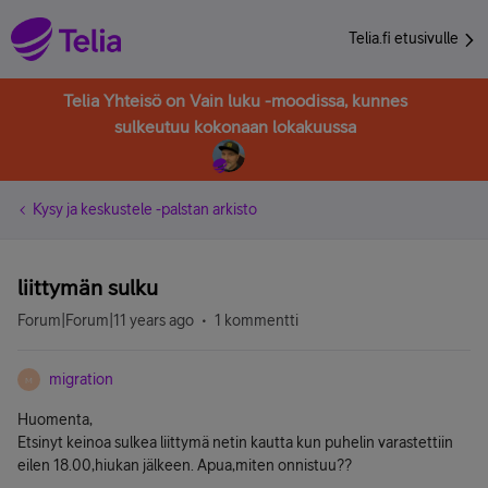
Telia.fi etusivulle
Telia Yhteisö on Vain luku -moodissa, kunnes
sulkeutuu kokonaan lokakuussa
Kysy ja keskustele -palstan arkisto
liittymän sulku
Forum|Forum|11 years ago
1 kommentti
migration
M
Huomenta,
Etsinyt keinoa sulkea liittymä netin kautta kun puhelin varastettiin
eilen 18.00,hiukan jälkeen. Apua,miten onnistuu??