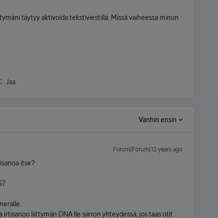
tymäni täytyy aktivoida tekstiviestillä. Missä vaiheessa minun
Jaa
Vanhin ensin
Forum|Forum|12 years ago
isanoa itse?
:57
neralle.
 irtisanoo liittymän DNA:lle siirron yhteydessä, jos taas otit