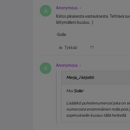
Anonymous
A
Kiitos pikaisesta vastauksesta. Tehtävä suo
liittymälleni kuuluu. :)
-Solle
Tykkää
Anonymous
A
Merja_J kirjoitti:
Moi
Solle
!
Lisäätkö puhelinnumerosi joka on sii
numerosta ensimmäinen nolla pois ja 
sopimukselle kuuluu tällä hetkellä.