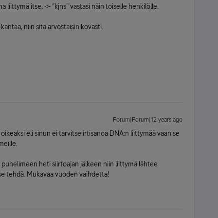
iittymä itse. <- "kjns" vastasi näin toiselle henkilölle.
antaa, niin sitä arvostaisin kovasti.
Forum|Forum|12 years ago
oikeaksi eli sinun ei tarvitse irtisanoa DNA:n liittymää vaan se
meille.
 puhelimeen heti siirtoajan jälkeen niin liittymä lähtee
vitse tehdä. Mukavaa vuoden vaihdetta!