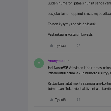
uuden numeron, pitää sinun irtisanoa vanha l
Jos joku toinen oppinut jaksaa myös ottaa k
Toinen kysymys on vielä siis auki.
Vastauksia arvostaisin kovasti.
Tykkää
Anonymous
A
Hei Nasse93!
Vahvistan kirjoittamasi asian 
irtisanoutuu samalla kun numerosi siirtyy 
Riittää kun laitat meiltä saamasi sim-kortin
toimimaan. Tekstiviestiaktivointia ei tar
Tykkää