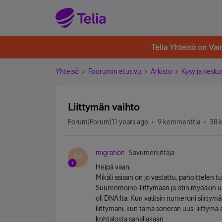
Telia Yhteisö on Va
Yhteisö
Foorumin etusivu
Arkisto
Kysy ja kesku
Liittymän vaihto
Forum|Forum|11 years ago
9 kommenttia
38 
migration
Savumerkittäjä
M
Heipä vaan,
Mikäli asiaan on jo vastattu, pahoittelen
Suurenmoine-liittymään ja otin myöskin u
oli DNA:lta. Kun valitsin numeroni siirty
liittymäni, kun tämä soneran uusi liittymä 
kohtalosta sanallakaan.