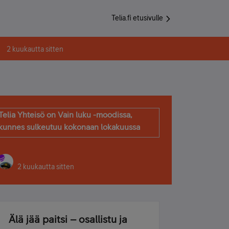
Telia.fi etusivulle
2 kuukautta sitten
Telia Yhteisö on Vain luku -moodissa,
kunnes sulkeutuu kokonaan lokakuussa
2 kuukautta sitten
Älä jää paitsi – osallistu ja