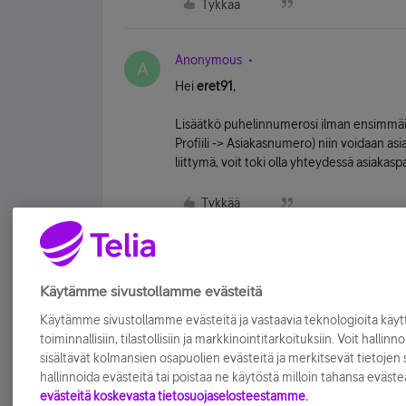
Tykkää
Anonymous
A
Hei
eret91
,
Lisäätkö puhelinnumerosi ilman ensimmäist
Profiili -> Asiakasnumero) niin voidaan as
liittymä, voit toki olla yhteydessä asiaka
Tykkää
Käytämme sivustollamme evästeitä
Käytämme sivustollamme evästeitä ja vastaavia teknologioita kä
toiminnallisiin, tilastollisiin ja markkinointitarkoituksiin. Voit hallinn
sisältävät kolmansien osapuolien evästeitä ja merkitsevät tietojen si
hallinnoida evästeitä tai poistaa ne käytöstä milloin tahansa eväste
evästeitä koskevasta tietosuojaselosteestamme.