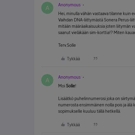
Anonymous
A
Hei, minulla vähän vastaava tilanne kuin ede
Vaihdan DNA-liittymästä Sonera Perus-liitt
mitään määräaikaisuuksia joten liitymän va
saanut vieläkään sim-korttia!? Miten kauan
Terv.Solle
Tykkää
Anonymous
A
Moi
Solle
!
Lisäätkö puhelinnumerosi joka on siirtymäs
numerosta ensimmäinen nolla pois ja älä kä
sopimukselle kuuluu tällä hetkellä.
Tykkää