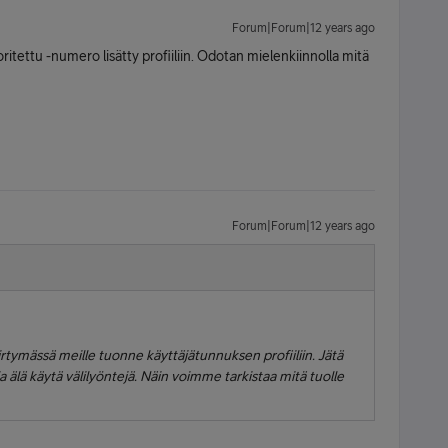
Forum|Forum|12 years ago
ritettu -numero lisätty profiiliin. Odotan mielenkiinnolla mitä
Forum|Forum|12 years ago
rtymässä meille tuonne käyttäjätunnuksen profiiliin. Jätä
älä käytä välilyöntejä. Näin voimme tarkistaa mitä tuolle