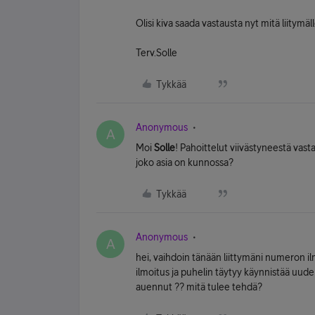
Olisi kiva saada vastausta nyt mitä liitymäl
Terv.Solle
Tykkää
Anonymous
A
Moi
Solle
! Pahoittelut viivästyneestä vast
joko asia on kunnossa?
Tykkää
Anonymous
A
hei, vaihdoin tänään liittymäni numeron il
ilmoitus ja puhelin täytyy käynnistää uudel
auennut ?? mitä tulee tehdä?