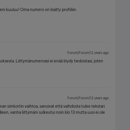
leni kuuluu! Oma numero on lisätty profiiliin.
Forum|Forum|12 years ago
auksesta. Liittymänumeroasi ei enää löydy tiedoistasi, joten
Forum|Forum|12 years ago
man simkortin vaihtoa, sanoivat että vaihdosta tulee tekstari
leen, vanha liittymäni sulkeutui noin klo 13 mutta uusi ei ole