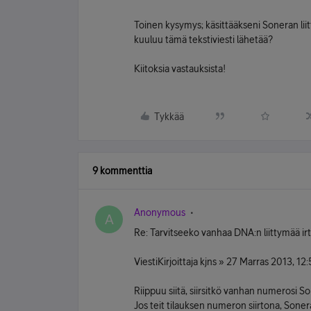
Toinen kysymys; käsittääkseni Soneran liit
kuuluu tämä tekstiviesti lähetää?
Kiitoksia vastauksista!
Tykkää
9 kommenttia
Anonymous
A
Re: Tarvitseeko vanhaa DNA:n liittymää irt
ViestiKirjoittaja kjns » 27 Marras 2013, 12
Riippuu siitä, siirsitkö vanhan numerosi So
Jos teit tilauksen numeron siirtona, Sonera