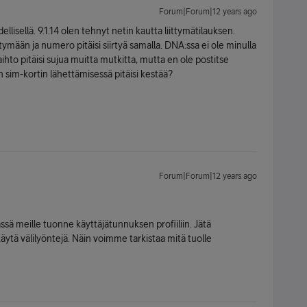
Forum|Forum|12 years ago
llisellä. 9.1.14 olen tehnyt netin kautta liittymätilauksen.
ymään ja numero pitäisi siirtyä samalla. DNA:ssa ei ole minulla
ihto pitäisi sujua muitta mutkitta, mutta en ole postitse
 sim-kortin lähettämisessä pitäisi kestää?
Forum|Forum|12 years ago
sä meille tuonne käyttäjätunnuksen profiiliin. Jätä
ytä välilyöntejä. Näin voimme tarkistaa mitä tuolle