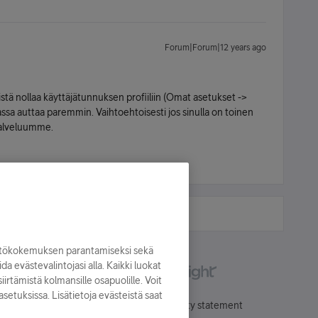
Forum|Forum|12 years ago
ä nollaa käyttäjätunnuksen profiiliin (Omat asetukset ->
iassa auttaa paremmin. Vaihtoehtoisesti jos sinulla on toinen
spalveluumme.
yttökokemuksen parantamiseksi sekä
oida evästevalintojasi alla. Kaikki luokat
irtämistä kolmansille osapuolille. Voit
asetuksissa. Lisätietoja evästeistä saat
Käyttöehdot
Accessibility statement