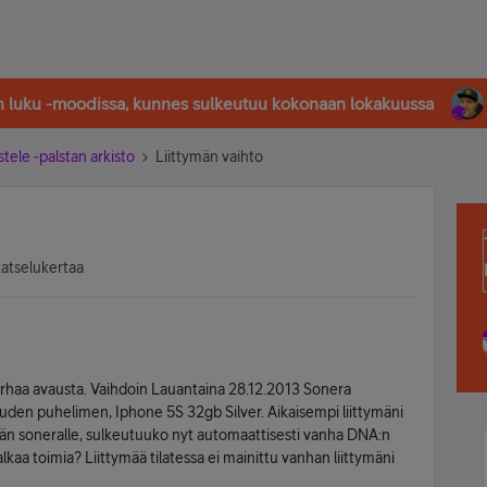
in luku -moodissa, kunnes sulkeutuu kokonaan lokakuussa
stele -palstan arkisto
Liittymän vaihto
katselukertaa
 turhaa avausta. Vaihdoin Lauantaina 28.12.2013 Sonera
uden puhelimen, Iphone 5S 32gb Silver. Aikaisempi liittymäni
mään soneralle, sulkeutuuko nyt automaattisesti vanha DNA:n
alkaa toimia? Liittymää tilatessa ei mainittu vanhan liittymäni