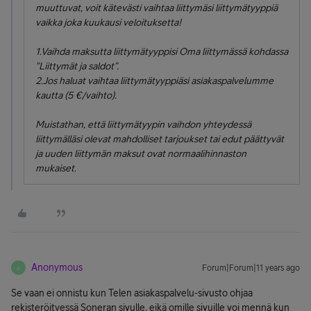
muuttuvat, voit kätevästi vaihtaa liittymäsi liittymätyyppiä
vaikka joka kuukausi veloituksetta!
1.Vaihda maksutta liittymätyyppisi Oma liittymässä kohdassa
”Liittymät ja saldot”.
2.Jos haluat vaihtaa liittymätyyppiäsi asiakaspalvelumme
kautta (5 €/vaihto).
Muistathan, että liittymätyypin vaihdon yhteydessä
liittymälläsi olevat mahdolliset tarjoukset tai edut päättyvät
ja uuden liittymän maksut ovat normaalihinnaston
mukaiset.
Anonymous
Forum|Forum|11 years ago
A
Se vaan ei onnistu kun Telen asiakaspalvelu-sivusto ohjaa
rekisteröityessä Soneran sivulle, eikä omille sivuille voi mennä kun