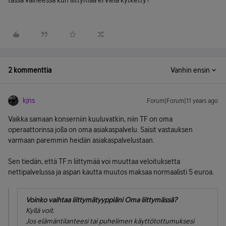
tässä vaiheessa kun liittymää ei vielä kytketty?
2 kommenttia
Vanhin ensin
kjns
Forum|Forum|11 years ago
Vaikka samaan konserniin kuuluvatkin, niin TF on oma
operaattorinsa jolla on oma asiakaspalvelu. Saisit vastauksen
varmaan paremmin heidän asiakaspalvelustaan.
Sen tiedän, että TF:n liittymää voi muuttaa veloituksetta
nettipalvelussa ja aspan kautta muutos maksaa normaalisti 5 euroa.
Voinko vaihtaa liittymätyyppiäni Oma liittymässä?
Kyllä voit.
Jos elämäntilanteesi tai puhelimen käyttötottumuksesi