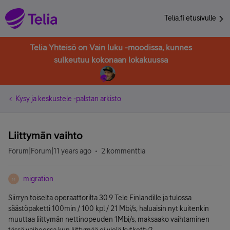
Telia.fi etusivulle
Telia Yhteisö on Vain luku -moodissa, kunnes
sulkeutuu kokonaan lokakuussa
Kysy ja keskustele -palstan arkisto
Liittymän vaihto
Forum|Forum|11 years ago
2 kommenttia
migration
M
Siirryn toiselta operaattorilta 30.9 Tele Finlandille ja tulossa
säästöpaketti 100min / 100 kpl / 21 Mbi/s, haluaisin nyt kuitenkin
muuttaa liittymän nettinopeuden 1Mbi/s, maksaako vaihtaminen