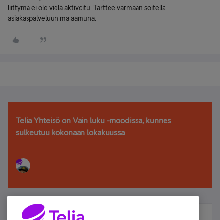
liittymä ei ole vielä aktivoitu. Tarttee varmaan soitella
asiakaspalveluun ma aamuna.
Telia Yhteisö on Vain luku -moodissa, kunnes
sulkeutuu kokonaan lokakuussa