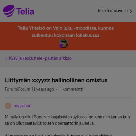
Telia.fi etusivulle
Telia Yhteisö on Vain luku -moodissa, kunnes
sulkeutuu kokonaan lokakuussa
Kysy ja keskustele -palstan arkisto
Liittymän xxyyzz hallinollinen omistus
Forum|Forum|11 years ago
1 kommentti
migration
M
Minulla on ollut Soneran laajakaista käytössä melkein niin kauan kun
se on ollut saatavilla toisen operaattorin alueella.