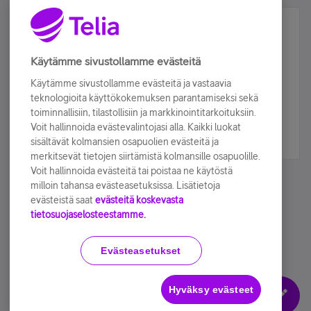
Älä jää paitsi – osallistu ja voita!
Tilaa Telian uutiskirje ja olet mukana arvonnassa.
Käytämme sivustollamme evästeitä
Samalla saat parhaat asiakasedut suoraan
Käytämme sivustollamme evästeitä ja vastaavia
sähköpostiisi.
teknologioita käyttökokemuksen parantamiseksi sekä
toiminnallisiin, tilastollisiin ja markkinointitarkoituksiin.
Voit hallinnoida evästevalintojasi alla. Kaikki luokat
Tilaa nyt
sisältävät kolmansien osapuolien evästeitä ja
merkitsevät tietojen siirtämistä kolmansille osapuolille.
Voit hallinnoida evästeitä tai poistaa ne käytöstä
milloin tahansa evästeasetuksissa. Lisätietoja
evästeistä saat
evästeitä koskevasta
tietosuojaselosteestamme.
Käyttöehdot
Accessibility statement
Evästeasetukset
Hyväksy evästeet
Evästeasetukset