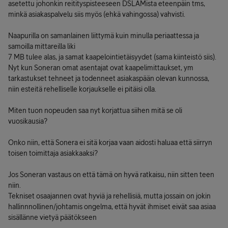
asetettu johonkin reitityspisteeseen DSLAMista eteenpäin tms,
minkä asiakaspalvelu siis myös (ehkä vahingossa) vahvisti.
Naapurilla on samanlainen liittymä kuin minulla periaattessa ja
samoilla mittareilla liki
7 MB tulee alas, ja samat kaapelointietäisyydet (sama kiinteistö siis).
Nyt kun Soneran omat asentajat ovat kaapelimittaukset, ym
tarkastukset tehneet ja todenneet asiakaspään olevan kunnossa,
niin esteitä rehelliselle korjaukselle ei pitäisi olla.
Miten tuon nopeuden saa nyt korjattua siihen mitä se oli
vuosikausia?
Onko niin, että Sonera ei sitä korjaa vaan aidosti haluaa että siirryn
toisen toimittaja asiakkaaksi?
Jos Soneran vastaus on että tämä on hyvä ratkaisu, niin sitten teen
niin.
Tekniset osaajannen ovat hyviä ja rehellisiä, mutta jossain on jokin
hallinnnollinen/johtamis ongelma, että hyvät ihmiset eivät saa asiaa
sisällänne vietyä päätökseen