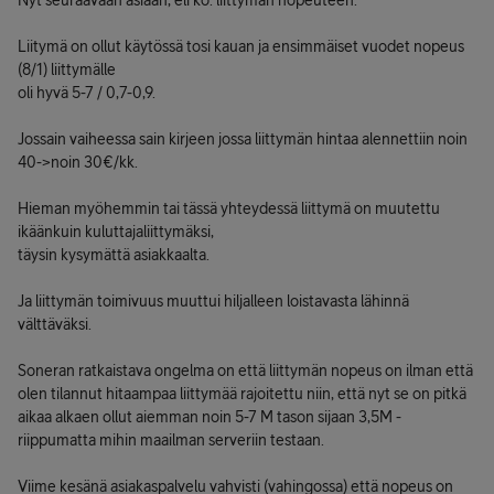
Nyt seuraavaan asiaan, eli ko. liittymän nopeuteen.
Liitymä on ollut käytössä tosi kauan ja ensimmäiset vuodet nopeus
(8/1) liittymälle
oli hyvä 5-7 / 0,7-0,9.
Jossain vaiheessa sain kirjeen jossa liittymän hintaa alennettiin noin
40->noin 30€/kk.
Hieman myöhemmin tai tässä yhteydessä liittymä on muutettu
ikäänkuin kuluttajaliittymäksi,
täysin kysymättä asiakkaalta.
Ja liittymän toimivuus muuttui hiljalleen loistavasta lähinnä
välttäväksi.
Soneran ratkaistava ongelma on että liittymän nopeus on ilman että
olen tilannut hitaampaa liittymää rajoitettu niin, että nyt se on pitkä
aikaa alkaen ollut aiemman noin 5-7 M tason sijaan 3,5M -
riippumatta mihin maailman serveriin testaan.
Viime kesänä asiakaspalvelu vahvisti (vahingossa) että nopeus on