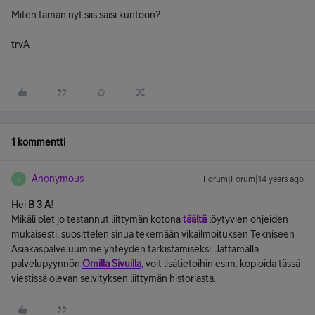
Miten tämän nyt siis saisi kuntoon?
trvA
1 kommentti
Anonymous
Forum|Forum|14 years ago
A
Hei
B 3 A
!
Mikäli olet jo testannut liittymän kotona
täältä
löytyvien ohjeiden
mukaisesti, suosittelen sinua tekemään vikailmoituksen Tekniseen
Asiakaspalveluumme yhteyden tarkistamiseksi. Jättämällä
palvelupyynnön
Omilla Sivuilla
, voit lisätietoihin esim. kopioida tässä
viestissä olevan selvityksen liittymän historiasta.