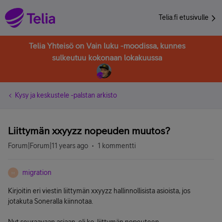
Telia.fi etusivulle
Telia Yhteisö on Vain luku -moodissa, kunnes
sulkeutuu kokonaan lokakuussa
Kysy ja keskustele -palstan arkisto
Liittymän xxyyzz nopeuden muutos?
Forum|Forum|11 years ago
1 kommentti
migration
M
Kirjoitin eri viestin liittymän xxyyzz hallinnollisista asioista, jos
jotakuta Soneralla kiinnotaa.