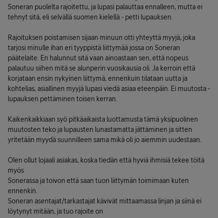
Soneran puolelta rajoitettu, ja lupasi palauttaa ennalleen, mutta ei
tehnyt sitä, eli selvällä suomen kielellä - petti lupauksen.
Rajoituksen poistamisen sijaan minuun otti yhteyttä myyjä, joka
tarjosi minulle ihan eri tyyppistä liittymää jossa on Soneran
päätelaite. En halunnut sitä vaan ainoastaan sen, että nopeus
palautuu siihen mitä se alunperin vuosikausia oli. Ja kerroin että
korjataan ensin nykyinen liittymä, ennenkuin tilataan uutta ja
kohtelias, asiallinen myyjä lupasi viedä asiaa eteenpäin. Ei muutosta -
lupauksen pettäminen toisen kerran.
Kaikenkaikkiaan syö pitkäaikaista luottamusta tämä yksipuolinen
muutosten teko ja lupausten lunastamatta jättäminen ja sitten
yritetään myydä suunnilleen sama mikä oli jo aiemmin uudestaan.
Olen ollut lojaali asiakas, koska tiedän että hyviä ihmisiä tekee töitä
myös
Sonerassa ja toivon että saan tuon liittymän toimimaan kuten
ennenkin.
Soneran asentajat/tarkastajat kävivät mittaamassa linjan ja siinä ei
löytynyt mitään, ja tuo rajoite on