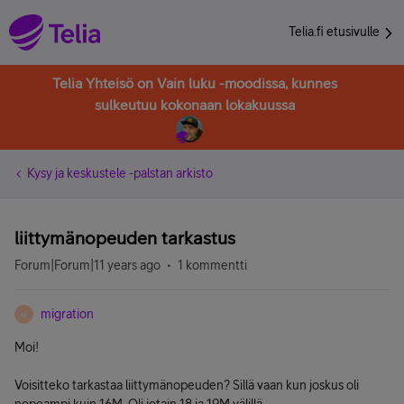
Telia.fi etusivulle
Telia Yhteisö on Vain luku -moodissa, kunnes
sulkeutuu kokonaan lokakuussa
Kysy ja keskustele -palstan arkisto
liittymänopeuden tarkastus
Forum|Forum|11 years ago
1 kommentti
migration
M
Moi!
Voisitteko tarkastaa liittymänopeuden? Sillä vaan kun joskus oli