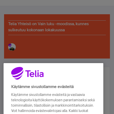
Telia Yhteisö on Vain luku -moodissa, kunnes
sulkeutuu kokonaan lokakuussa
Älä jää paitsi – osallistu ja voita!
Tilaa Telian uutiskirje ja olet mukana arvonnassa.
Käytämme sivustollamme evästeitä
Samalla saat parhaat asiakasedut suoraan
Käytämme sivustollamme evästeitä ja vastaavia
sähköpostiisi.
teknologioita käyttökokemuksen parantamiseksi sekä
toiminnallisiin, tilastollisiin ja markkinointitarkoituksiin.
Voit hallinnoida evästevalintojasi alla. Kaikki luokat
Tilaa nyt