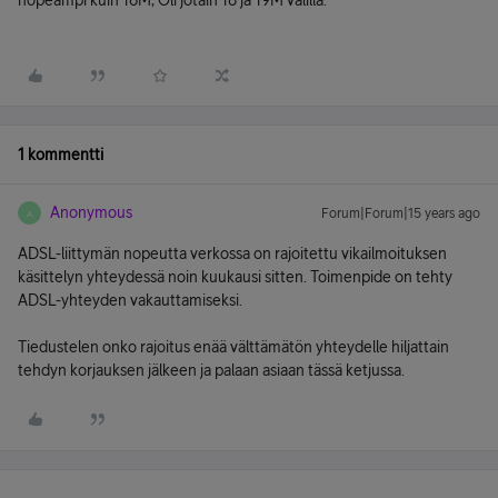
nopeampi kuin 16M, Oli jotain 18 ja 19M välillä.
1 kommentti
Anonymous
Forum|Forum|15 years ago
A
ADSL-liittymän nopeutta verkossa on rajoitettu vikailmoituksen
käsittelyn yhteydessä noin kuukausi sitten. Toimenpide on tehty
ADSL-yhteyden vakauttamiseksi.
Tiedustelen onko rajoitus enää välttämätön yhteydelle hiljattain
tehdyn korjauksen jälkeen ja palaan asiaan tässä ketjussa.