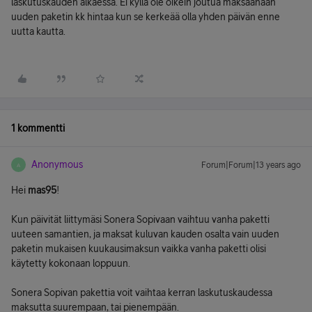
laskutuskauden alkaessa. Ei kyllä ole oikein joutua maksaanaan
uuden paketin kk hintaa kun se kerkeää olla yhden päivän enne
uutta kautta.
1 kommentti
Anonymous
Forum|Forum|13 years ago
A
Hei
mas95
!
Kun päivität liittymäsi Sonera Sopivaan vaihtuu vanha paketti
uuteen samantien, ja maksat kuluvan kauden osalta vain uuden
paketin mukaisen kuukausimaksun vaikka vanha paketti olisi
käytetty kokonaan loppuun.
Sonera Sopivan pakettia voit vaihtaa kerran laskutuskaudessa
maksutta suurempaan, tai pienempään.