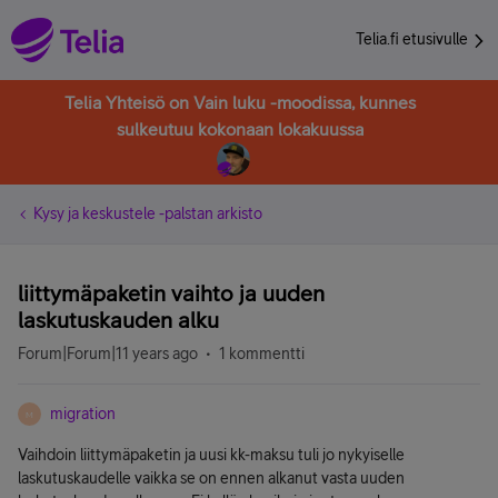
Telia.fi etusivulle
Telia Yhteisö on Vain luku -moodissa, kunnes
sulkeutuu kokonaan lokakuussa
Kysy ja keskustele -palstan arkisto
liittymäpaketin vaihto ja uuden
laskutuskauden alku
Forum|Forum|11 years ago
1 kommentti
migration
M
Vaihdoin liittymäpaketin ja uusi kk-maksu tuli jo nykyiselle
laskutuskaudelle vaikka se on ennen alkanut vasta uuden