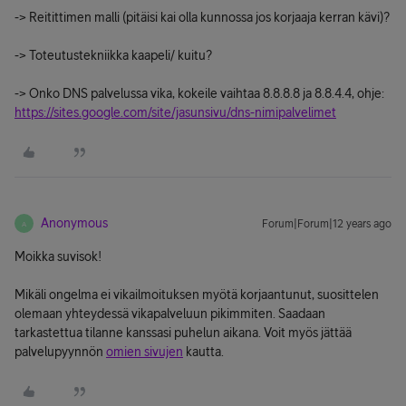
-> Reitittimen malli (pitäisi kai olla kunnossa jos korjaaja kerran kävi)?
-> Toteutustekniikka kaapeli/ kuitu?
-> Onko DNS palvelussa vika, kokeile vaihtaa 8.8.8.8 ja 8.8.4.4, ohje:
https://sites.google.com/site/jasunsivu/dns-nimipalvelimet
Anonymous
Forum|Forum|12 years ago
A
Moikka suvisok!
Mikäli ongelma ei vikailmoituksen myötä korjaantunut, suosittelen
olemaan yhteydessä vikapalveluun pikimmiten. Saadaan
tarkastettua tilanne kanssasi puhelun aikana. Voit myös jättää
palvelupyynnön
omien sivujen
kautta.