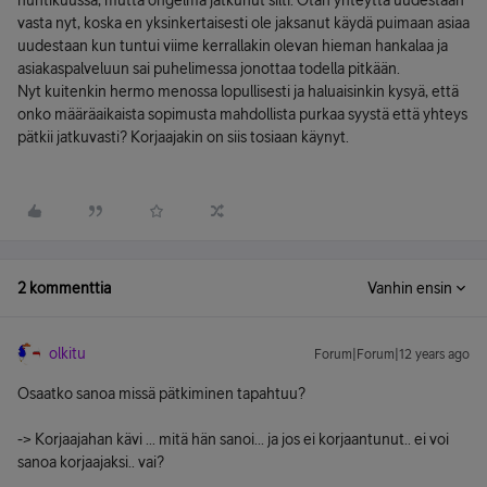
huhtikuussa, mutta ongelma jatkunut silti. Otan yhteyttä uudestaan
vasta nyt, koska en yksinkertaisesti ole jaksanut käydä puimaan asiaa
uudestaan kun tuntui viime kerrallakin olevan hieman hankalaa ja
asiakaspalveluun sai puhelimessa jonottaa todella pitkään.
Nyt kuitenkin hermo menossa lopullisesti ja haluaisinkin kysyä, että
onko määräaikaista sopimusta mahdollista purkaa syystä että yhteys
pätkii jatkuvasti? Korjaajakin on siis tosiaan käynyt.
2 kommenttia
Vanhin ensin
olkitu
Forum|Forum|12 years ago
Osaatko sanoa missä pätkiminen tapahtuu?
-> Korjaajahan kävi ... mitä hän sanoi... ja jos ei korjaantunut.. ei voi
sanoa korjaajaksi.. vai?