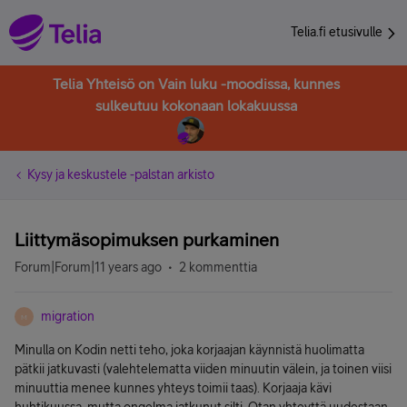
Telia.fi etusivulle
Telia Yhteisö on Vain luku -moodissa, kunnes
sulkeutuu kokonaan lokakuussa
Kysy ja keskustele -palstan arkisto
Liittymäsopimuksen purkaminen
Forum|Forum|11 years ago
2 kommenttia
migration
M
Minulla on Kodin netti teho, joka korjaajan käynnistä huolimatta
pätkii jatkuvasti (valehtelematta viiden minuutin välein, ja toinen viisi
minuuttia menee kunnes yhteys toimii taas). Korjaaja kävi