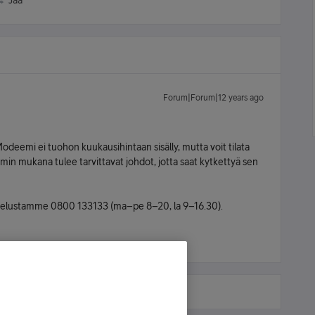
Jaa
Forum|Forum|12 years ago
odeemi ei tuohon kuukausihintaan sisälly, mutta voit tilata
in mukana tulee tarvittavat johdot, jotta saat kytkettyä sen
lvelustamme 0800 133133 (ma–pe 8–20, la 9–16.30).