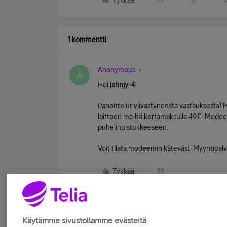
Tykkää
1 kommentti
Anonymous
A
Hei
jahnjy-4
!
Pahoittelut viivästyneestä vastauksesta! M
laitteen meiltä kertamaksulla 49€. Modeem
puhelinpistokkeeseen.
Voit tilata modeemin kätevästi Myyntipa
Tykkää
Käytämme sivustollamme evästeitä