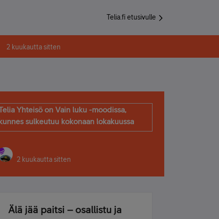
Telia.fi etusivulle
2 kuukautta sitten
Telia Yhteisö on Vain luku -moodissa,
kunnes sulkeutuu kokonaan lokakuussa
2 kuukautta sitten
Älä jää paitsi – osallistu ja