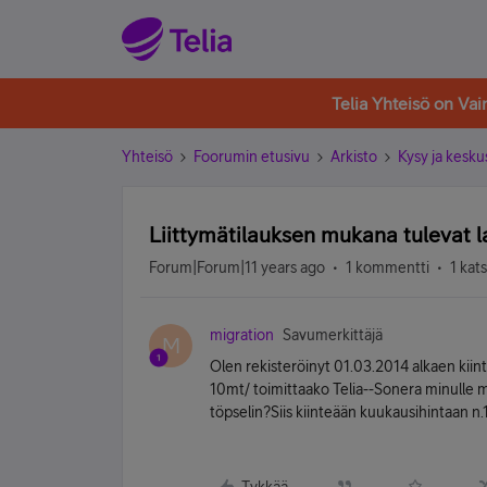
Telia Yhteisö on Va
Yhteisö
Foorumin etusivu
Arkisto
Kysy ja kesku
Liittymätilauksen mukana tulevat l
Forum|Forum|11 years ago
1 kommentti
1 kat
migration
Savumerkittäjä
M
Olen rekisteröinyt 01.03.2014 alkaen kiin
10mt/ toimittaako Telia--Sonera minulle 
töpselin?Siis kiinteään kuukausihintaan n