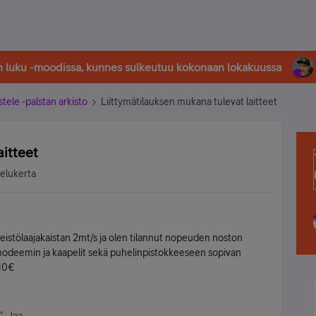
in luku -moodissa, kunnes sulkeutuu kokonaan lokakuussa
stele -palstan arkisto
Liittymätilauksen mukana tulevat laitteet
aitteet
selukerta
teistölaajakaistan 2mt/s ja olen tilannut nopeuden noston
modeemin ja kaapelit sekä puhelinpistokkeeseen sopivan
.10€