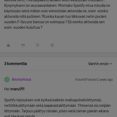
liikkuva netti, 1 viihdepaketti ainakin liekö vielä jotain muutakin....
Kysymykseni on seuraavanlainen: Montako Spotify etua minulla on
käytössäni sekä milloin voin viimeistään aktivoida ne, esim. voinko
aktivoida niitä putkeen.?Kuinka kauan tuo liikkuvan netin puolen
vuoden F-Secure lisenssi on voimassa ? Eli voinko aktivoida sen
esim. vuoden kuluttua ?
3 kommenttia
Vanhin ensin
Anonymous
Forum|Forum|12 years ago
A
Hei
manu99
!
Spotify tarjouksen voit kytkeä kaikkiin matkapuhelinliittymiisi,
nettitikkuliittymään sekä laajakaistaliittymään. Yhteensä siis neljään
liittymään. Tarjous päättyy tänään, joten vielä tämän päivän aikana
voit tilaukset tehdä.