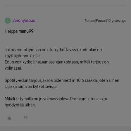
Anonymous
Forum|Forum|12 years ago
A
Heippa
manu99
,
Jokaiseen liittymään on etu kytkettävissä, kuitenkin eri
käyttäjätunnuksella.
Edun voit kytkeä haluamaasi ajankohtaan, mikäli tarjous on
voimassa.
Spotify-edun tarjousjaksoa pidennettiin 10.6 saakka, joten siihen
saakka tämä on kytkettävissä.
Mikäli liittymällä on jo voimassaoleva Premium, etua ei voi
hyödyntää tähän.