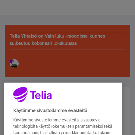
Telia Yhteisö on Vain luku -moodissa, kunnes
sulkeutuu kokonaan lokakuussa
Älä jää paitsi – osallistu ja voita!
Tilaa Telian uutiskirje ja olet mukana arvonnassa.
Käytämme sivustollamme evästeitä
Samalla saat parhaat asiakasedut suoraan
Käytämme sivustollamme evästeitä ja vastaavia
sähköpostiisi.
teknologioita käyttökokemuksen parantamiseksi sekä
toiminnallisiin, tilastollisiin ja markkinointitarkoituksiin.