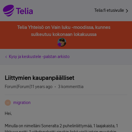
Telia.fi etusivulle
Telia Yhteisö on Vain luku -moodissa, kunnes
sulkeutuu kokonaan lokakuussa
Kysy ja keskustele -palstan arkisto
Liittymien kaupanpäälliset
Forum|Forum|11 years ago
3 kommenttia
migration
M
Hei,
Minulla on nimelläni Soneralta 2 puhelinliittymää, 1 laajakaista, 1