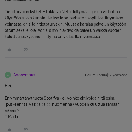
Tietoturva on kytketty Liikkuva Netti -liittymään ja sen voit ottaa
käyttöön silloin kun sinulle itselle se parhaiten sopii. Jos liittymä on
voimassa, on silloin tietoturvakin. Muuta aikarajaa palvelun käyttöön
ottamiseksi ei ole. Voit siis hyvin aktivoida palvelun vaikka vuoden
kuluttua jos kyseinen liittymä on vielä silloin voimassa.
Anonymous
Forum|Forum|12 years ago
A
Hei,
En ymmärtänyt tuota Spotifya - eli voinko aktivoida niitä esim.
"putkeen" tai vaikka kaikki huomenna / vuoden kuluttua samaan
aikaan ?
T:Marko