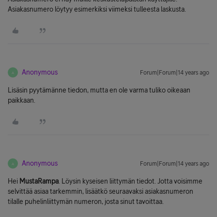
Asiakasnumero löytyy esimerkiksi viimeksi tulleesta laskusta.
Anonymous
Forum|Forum|14 years ago
A
Lisäsin pyytämänne tiedon, mutta en ole varma tuliko oikeaan
paikkaan.
Anonymous
Forum|Forum|14 years ago
A
Hei
MustaRampa
. Löysin kyseisen liittymän tiedot. Jotta voisimme
selvittää asiaa tarkemmin, lisäätkö seuraavaksi asiakasnumeron
tilalle puhelinliittymän numeron, josta sinut tavoittaa.