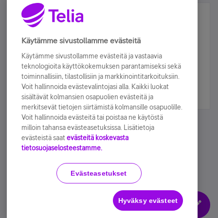
Älä jää paitsi – osallistu ja voita!
Tilaa Telian uutiskirje ja olet mukana arvonnassa.
Käytämme sivustollamme evästeitä
Samalla saat parhaat asiakasedut suoraan
Käytämme sivustollamme evästeitä ja vastaavia
sähköpostiisi.
teknologioita käyttökokemuksen parantamiseksi sekä
toiminnallisiin, tilastollisiin ja markkinointitarkoituksiin.
Voit hallinnoida evästevalintojasi alla. Kaikki luokat
Tilaa nyt
sisältävät kolmansien osapuolien evästeitä ja
merkitsevät tietojen siirtämistä kolmansille osapuolille.
Voit hallinnoida evästeitä tai poistaa ne käytöstä
milloin tahansa evästeasetuksissa. Lisätietoja
evästeistä saat
evästeitä koskevasta
tietosuojaselosteestamme.
Käyttöehdot
Accessibility statement
Evästeasetukset
Hyväksy evästeet
Evästeasetukset