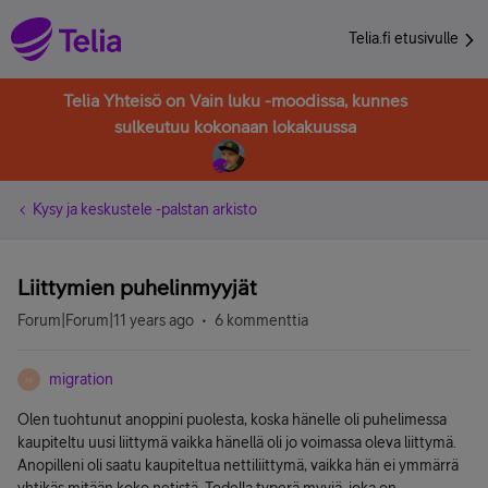
Telia.fi etusivulle
Telia Yhteisö on Vain luku -moodissa, kunnes
sulkeutuu kokonaan lokakuussa
Kysy ja keskustele -palstan arkisto
Liittymien puhelinmyyjät
Forum|Forum|11 years ago
6 kommenttia
migration
M
Olen tuohtunut anoppini puolesta, koska hänelle oli puhelimessa
kaupiteltu uusi liittymä vaikka hänellä oli jo voimassa oleva liittymä.
Anopilleni oli saatu kaupiteltua nettiliittymä, vaikka hän ei ymmärrä