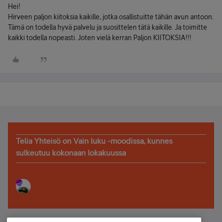
Hei!
Hirveen paljon kiitoksia kaikille, jotka osallistuitte tähän avun antoon.
Tämä on todella hyvä palvelu ja suosittelen tätä kaikille. Ja toimitte
kaikki todella nopeasti. Joten vielä kerran Paljon KIITOKSIA!!!
Telia Yhteisö on Vain luku -moodissa, kunnes
sulkeutuu kokonaan lokakuussa