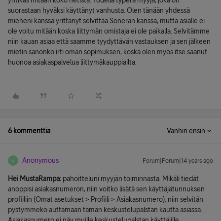
yhtikäs mitään koko netistä. Todella typerä myyjä, joka on
suorastaan hyväksi käyttänyt vanhusta. Olen tänään yhdessä
mieheni kanssa yrittänyt selvittää Soneran kanssa, mutta asialle ei
ole voitu mitään koska liittymän omistaja ei ole paikalla. Selvitämme
niin kauan asiaa että saamme tyydyttävän vastauksen ja sen jälkeen
mietin sanonko irti oman sopimuksen, koska olen myös itse saanut
huonoa asiakaspalvelua liittymäkauppiailta.
6 kommenttia
Vanhin ensin
Anonymous
Forum|Forum|14 years ago
A
Hei MustaRampa:
pahoitteluni myyjän toiminnasta. Mikäli tiedät
anoppisi asiakasnumeron, niin voitko lisätä sen käyttäjätunnuksen
profiiliin (Omat asetukset > Profiili > Asiakasnumero), niin selvitän
pystymmekö auttamaan tämän keskustelupalstan kautta asiassa.
Asiakasnumero ei näy muille keskustelupalstan käyttäjille.