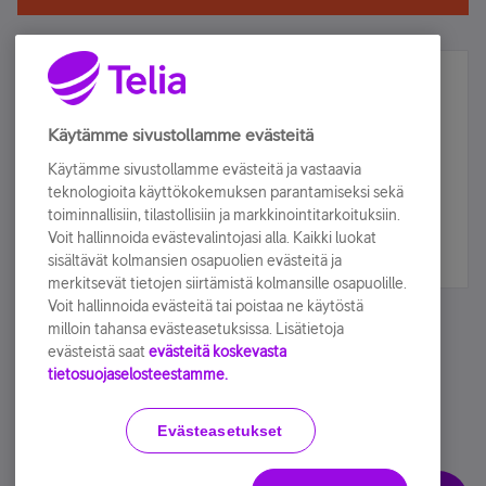
Älä jää paitsi – osallistu ja voita!
Tilaa Telian uutiskirje ja olet mukana arvonnassa.
Käytämme sivustollamme evästeitä
Samalla saat parhaat asiakasedut suoraan
Käytämme sivustollamme evästeitä ja vastaavia
sähköpostiisi.
teknologioita käyttökokemuksen parantamiseksi sekä
toiminnallisiin, tilastollisiin ja markkinointitarkoituksiin.
Voit hallinnoida evästevalintojasi alla. Kaikki luokat
Tilaa nyt
sisältävät kolmansien osapuolien evästeitä ja
merkitsevät tietojen siirtämistä kolmansille osapuolille.
Voit hallinnoida evästeitä tai poistaa ne käytöstä
milloin tahansa evästeasetuksissa. Lisätietoja
evästeistä saat
evästeitä koskevasta
tietosuojaselosteestamme.
Käyttöehdot
Accessibility statement
Evästeasetukset