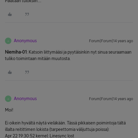
Palataan tuloksiin....
Anonymous
Forum|Forum|14 years ago
A
Niemiha-01
: Katsoin liittymääsi ja pyytäisinkin nyt sinua seuraamaan
tuliko toimintaan mitään muutosta.
Anonymous
Forum|Forum|14 years ago
A
Moi!
Ei oikein hyvältä näytä vieläkään. Tässä pikkaisen poimintoja tältä
illalta reitittimen lokista (tarpeettomia välijuttuja poissa):
Apr 22 19:30:52 kernel: Linesync lost