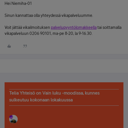
Hei Niemiha-01
Sinun kannattaa olla yhteydessä vikapalveluumme.
Voit jättää vikailmoituksen
palvelupyyntölomakkeella
tai soittamalla
vikapalveluun 0206 90101, ma-pe 8-20, la 9-16.30.
Telia Yhteisö on Vain luku -moodissa, kunnes
sulkeutuu kokonaan lokakuussa