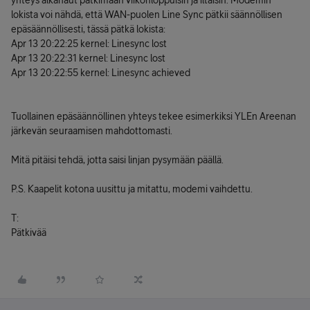
yhteys alkanaut pätkimään viikonloppuisin ja iltaisin. Modemin
lokista voi nähdä, että WAN-puolen Line Sync pätkii säännöllisen
epäsäännöllisesti, tässä pätkä lokista:
Apr 13 20:22:25 kernel: Linesync lost
Apr 13 20:22:31 kernel: Linesync lost
Apr 13 20:22:55 kernel: Linesync achieved
Tuollainen epäsäännöllinen yhteys tekee esimerkiksi YLEn Areenan
järkevän seuraamisen mahdottomasti.
Mitä pitäisi tehdä, jotta saisi linjan pysymään päällä.
P.S. Kaapelit kotona uusittu ja mitattu, modemi vaihdettu.
T:
Pätkivää