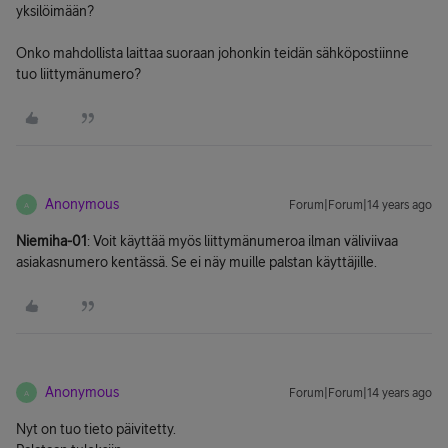
yksilöimään?
Onko mahdollista laittaa suoraan johonkin teidän sähköpostiinne
tuo liittymänumero?
Anonymous
Forum|Forum|14 years ago
A
Niemiha-01
: Voit käyttää myös liittymänumeroa ilman väliviivaa
asiakasnumero kentässä. Se ei näy muille palstan käyttäjille.
Anonymous
Forum|Forum|14 years ago
A
Nyt on tuo tieto päivitetty.