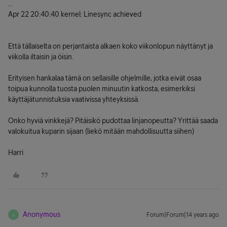
...
Apr 22 20:40:40 kernel: Linesync achieved
Että tällaiselta on perjantaista alkaen koko viikonlopun näyttänyt ja
viikolla iltaisin ja öisin.
Erityisen hankalaa tämä on sellaisille ohjelmille, jotka eivät osaa
toipua kunnolla tuosta puolen minuutin katkosta, esimerkiksi
käyttäjätunnistuksia vaativissa yhteyksissä.
Onko hyviä vinkkejä? Pitäisikö pudottaa linjanopeutta? Yrittää saada
valokuitua kuparin sijaan (liekö mitään mahdollisuutta siihen)
Harri
Anonymous
Forum|Forum|14 years ago
A