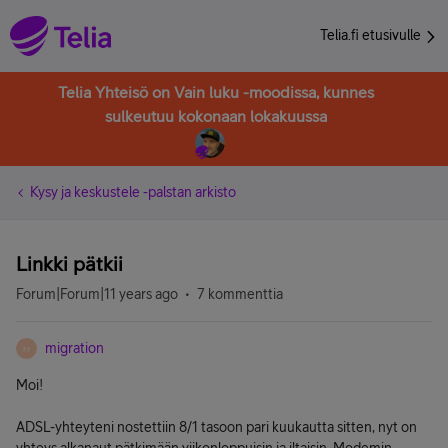
Telia.fi etusivulle
Telia Yhteisö on Vain luku -moodissa, kunnes
sulkeutuu kokonaan lokakuussa
Kysy ja keskustele -palstan arkisto
Linkki pätkii
Forum|Forum|11 years ago
7 kommenttia
migration
M
Moi!
ADSL-yhteyteni nostettiin 8/1 tasoon pari kuukautta sitten, nyt on