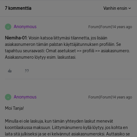
7 kommenttia
Vanhin ensin
Anonymous
Forum|Forum|14 years ago
A
Niemiha-01
: Voisin katsoa liittymäsi tilannetta, jos lisään
asiakasnumeron tämän palstan käyttäjätunnuksen profiiliin. Se
tapahtuu seuraavasti: Omat asetukset >> profiili >> asiakasnumero.
Asiakasnumero löytyy esim. laskustasi.
Anonymous
Forum|Forum|14 years ago
A
Moi Tanja!
Minulla ei ole laskuja, kun tämän yhteyden laskut menevät
koontilaskussa maksuun. Liittymänumero kyllä löytyy, jos kohta en
laita sitä julkiseksi ja se ei kelvännut asiakasnumeroksi. Auttaisiko se