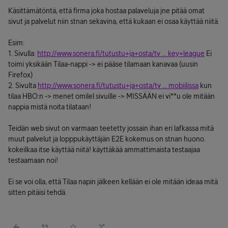
Käsittämätöntä, että firma joka hostaa palaveluja jne pitää omat
sivut ja palvelut niin stnan sekavina, että kukaan ei osaa käyttää niitä.
Esim:
1. Sivulla:
http://www.sonera.fi/tutustu+ja+osta/tv ... key+league
Ei
toimi yksikään Tilaa-nappi -> ei pääse tilamaan kanavaa (uusin
Firefox)
2. Sivulta
http://www.sonera.fi/tutustu+ja+osta/tv ... mobiilissa
kun
tilaa HBO:n -> menet omilel sivuille -> MISSÄÄN ei vi**u ole mitään
nappia mistä noita tilataan!
Teidän web sivut on varmaan teetetty jossain ihan eri lafkassa mitä
muut palvelut ja lopppukäyttäjän E2E kokemus on stnan huono.
kokeilkaa itse käyttää niitä! käyttäkää ammattimaista testaajaa
testaamaan noi!
Ei se voi olla, että Tilaa napin jälkeen kellään ei ole mitään ideaa mitä
sitten pitäisi tehdä.