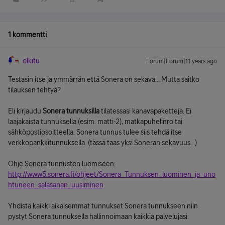
1 kommentti
olkitu
Forum|Forum|11 years ago
Testasin itse ja ymmärrän että Sonera on sekava... Mutta saitko
tilauksen tehtyä?
Eli kirjaudu
Sonera tunnuksilla
tilatessasi kanavapaketteja. Ei
laajakaista tunnuksella (esim. matti-2), matkapuhelinro tai
sähköpostiosoitteella. Sonera tunnus tulee siis tehdä itse
verkkopankkitunnuksella. (tässä taas yksi Soneran sekavuus...)
Ohje Sonera tunnusten luomiseen:
http://www5.sonera.fi/ohjeet/Sonera_Tunnuksen_luominen_ja_uno
htuneen_salasanan_uusiminen
Yhdistä kaikki aikaisemmat tunnukset Sonera tunnukseen niin
pystyt Sonera tunnuksella hallinnoimaan kaikkia palvelujasi.