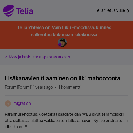
Telia.fi etusivulle
Telia Yhteisö on Vain luku -moodissa, kunnes
sulkeutuu kokonaan lokakuussa
Kysy ja keskustele -palstan arkisto
LIsäkanavien tilaaminen on liki mahdotonta
Forum|Forum|11 years ago
1 kommentti
migration
M
Parannusehdotus: Koettakaa saada teidän WEB sivut semmoisiksi,
että sieltä saa tilattua vaikkapa ton lätkäkanavan. Nyt se ei stna toimi
ollenkaan!!!!