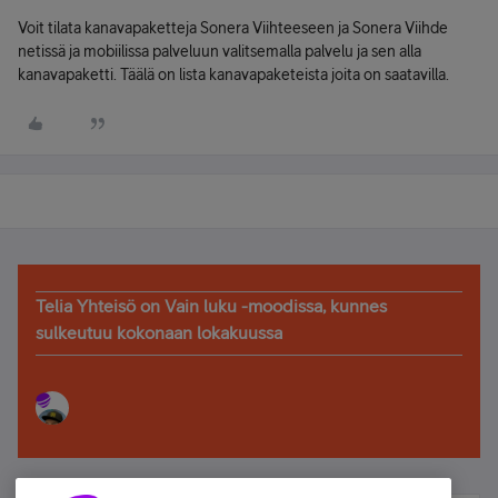
Voit tilata kanavapaketteja Sonera Viihteeseen ja Sonera Viihde
netissä ja mobiilissa palveluun valitsemalla palvelu ja sen alla
kanavapaketti. Täälä on lista kanavapaketeista joita on saatavilla.
Telia Yhteisö on Vain luku -moodissa, kunnes
sulkeutuu kokonaan lokakuussa