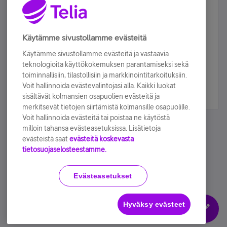
Älä jää paitsi – osallistu ja voita!
Tilaa Telian uutiskirje ja olet mukana arvonnassa.
Käytämme sivustollamme evästeitä
Samalla saat parhaat asiakasedut suoraan
Käytämme sivustollamme evästeitä ja vastaavia
sähköpostiisi.
teknologioita käyttökokemuksen parantamiseksi sekä
toiminnallisiin, tilastollisiin ja markkinointitarkoituksiin.
Voit hallinnoida evästevalintojasi alla. Kaikki luokat
Tilaa nyt
sisältävät kolmansien osapuolien evästeitä ja
merkitsevät tietojen siirtämistä kolmansille osapuolille.
Voit hallinnoida evästeitä tai poistaa ne käytöstä
milloin tahansa evästeasetuksissa. Lisätietoja
evästeistä saat
evästeitä koskevasta
tietosuojaselosteestamme.
Käyttöehdot
Accessibility statement
Evästeasetukset
Hyväksy evästeet
Evästeasetukset