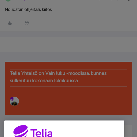
Noudatan ohjeitasi, kiitos...
Telia Yhteisö on Vain luku -moodissa, kunnes
sulkeutuu kokonaan lokakuussa
Älä jää paitsi – osallistu ja voita!