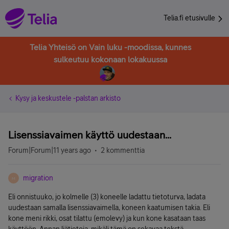
Telia.fi etusivulle
Telia Yhteisö on Vain luku -moodissa, kunnes
sulkeutuu kokonaan lokakuussa
Kysy ja keskustele -palstan arkisto
Lisenssiavaimen käyttö uudestaan...
Forum|Forum|11 years ago
2 kommenttia
migration
M
Eli onnistuuko, jo kolmelle (3) koneelle ladattu tietoturva, ladata
uudestaan samalla lisenssiavaimella, koneen kaatumisen takia. Eli
kone meni rikki, osat tilattu (emolevy) ja kun kone kasataan taas