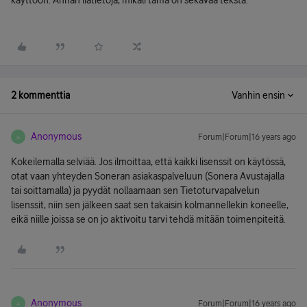
käyttöön. Annan liätietoja, mikäli tämä on sekavaa tekstä.
2 kommenttia
Vanhin ensin
Anonymous
Forum|Forum|16 years ago
A
Kokeilemalla selviää. Jos ilmoittaa, että kaikki lisenssit on käytössä,
otat vaan yhteyden Soneran asiakaspalveluun (Sonera Avustajalla
tai soittamalla) ja pyydät nollaamaan sen Tietoturvapalvelun
lisenssit, niin sen jälkeen saat sen takaisin kolmannellekin koneelle,
eikä niille joissa se on jo aktivoitu tarvi tehdä mitään toimenpiteitä.
Anonymous
Forum|Forum|16 years ago
A